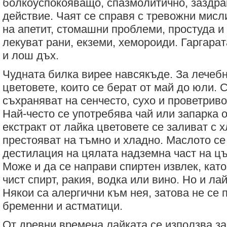
болкоуспокояващо, спазмолитично, заздр
за
зехтин
действие. Чаят се справя с тревожни мисл
и
на апетит, стомашни проблеми, простуда и
маслини
лекуват рани, екземи, хемороиди. Гаргара
и лош дъх.
Чудната билка вирее навсякъде. За лечебн
цветовете, които се берат от май до юли. 
съхраняват на сенчесто, сухо и проветриво
Най-често се употребява чай или запарка о
екстракт от лайка цветовете се заливат с 
престояват на тъмно и хладно. Маслото се
дестилация на цялата надземна част на ц
Може и да се направи спиртен извлек, като
чист спирт, ракия, водка или вино. Но и ла
Някои са алергични към нея, затова не се
бременни и астматици.
От древни времена лайката се използва за