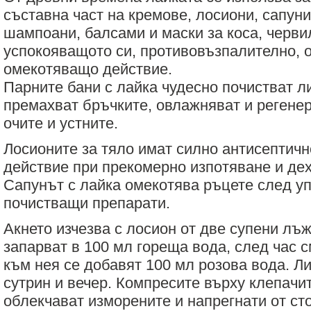
съставна част на кремове, лосиони, сапуни,
шампоани, балсами и маски за коса, черви
успокояващото си, противовъзпалително,
омекотяващо действие.
Парните бани с лайка чудесно почистват л
премахват бръчките, овлажняват и регенер
очите и устните.
Лосионите за тяло имат силно антисептич
действие при прекомерно изпотяване и де
Сапунът с лайка омекотява ръцете след уп
почистващи препарати.
Акнето изчезва с лосион от две супени лъж
запарват в 100 мл гореща вода, след час 
към нея се добавят 100 мл розова вода. Л
сутрин и вечер. Компресите върху клепачи
облекчават изморените и напрегнати от с