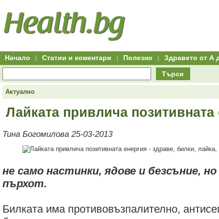
Hitro.bg
Групово
Клуб
-
пазаруване
50+
,
Всички
изгодни
начало
офети
оферти
-
за
Клуб
групово
50+
намаление
Hitro.bg
Начало
|
Статии и коментари
|
Полезно
|
Здравето от А 
-
Всички
Търси
актуални
оферти
Hitro.bg
Актуално
-
Всички
Лайката привлича позитивната 
оферти
Hitro.bg
-
Тина Богомилова 25-03-2013
Търсене
във
всички
оферти
Всички
не само настинки, ядове и безсъние, но
оферти
за
пърхот.
групово
намаление
Промоции,
Билката има противовъзпалително, антисе
оферти
Сайтът