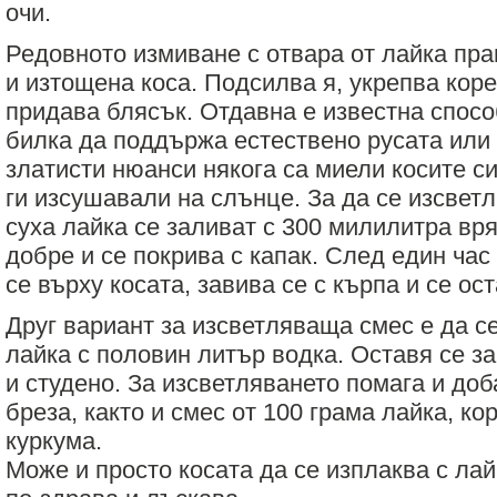
очи.
Редовното измиване с отвара от лайка пра
и изтощена коса. Подсилва я, укрепва кор
придава блясък. Отдавна е известна спос
билка да поддържа естествено русата или 
златисти нюанси някога са миели косите си
ги изсушавали на слънце. За да се изсветл
суха лайка се заливат с 300 милилитра вр
добре и се покрива с капак. След един час
се върху косата, завива се с кърпа и се ос
Друг вариант за изсветляваща смес е да се
лайка с половин литър водка. Оставя се з
и студено. За изсветляването помага и доб
бреза, както и смес от 100 грама лайка, ко
куркума.
Може и просто косата да се изплаква с лай