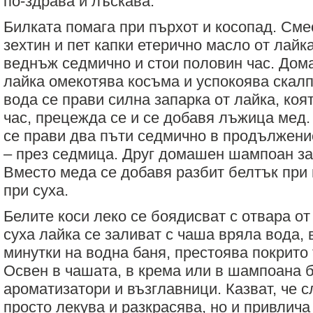
по-здрава и лъскава.
Билката помага при пърхот и косопад. Сме
зехтин и пет капки етерично масло от лайк
веднъж седмично и стои половин час. Дом
лайка омекотява косъма и успокоява скалп
вода се прави силна запарка от лайка, коя
час, прецежда се и се добавя лъжица мед.
се прави два пъти седмично в продължени
– през седмица. Друг домашен шампоан за 
Вместо меда се добавя разбит белтък при
при суха.
Белите коси леко се боядисват с отвара о
суха лайка се заливат с чаша вряла вода, 
минутки на водна баня, престоява покрито 
Освен в чашата, в крема или в шампоана б
ароматизатори и възглавници. Казват, че 
просто лекува и разкрасява, но и привлича