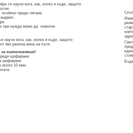
ре се научи кога, как, колко и къде, защото
ъсни.
Скъп
, особено преди лягане.
сандвич.
Изве
ре.
разв
ято при нужда може да помогне.
стар
коит
здра
е научи кога, как, колко и къде, защото
Свет
т без реална вина на пътя.
пред
един
 за хипогликемия!
стом
 преди шофиране.
на шофиране.
Бъде
а около 10 мин.
олата.