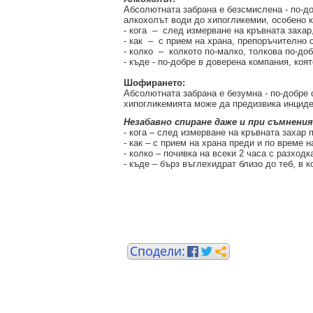
Абсолютната забрана е безсмислена - по-доб
алкохолът води до хипогликемии, особено к
- кога – след измерване на кръвната захар
- как – с прием на храна, препоръчително 
- колко – колкото по-малко, толкова по-доб
- къде - по-добре в доверена компания, ко
Шофирането:
Абсолютната забрана е безумна - по-добре с
хипогликемията може да предизвика инциден
Незабавно спиране даже и при съмнения
- кога – след измерване на кръвната захар
- как – с прием на храна преди и по време 
- колко – почивка на всеки 2 часа с разходк
- къде – бърз въглехидрат близо до теб, в к