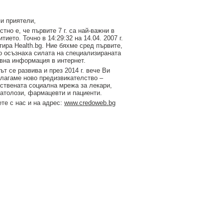
и приятели,
стно е, че първите 7 г. са най-важни в
итието. Точно в 14:29:32 на 14.04. 2007 г.
тирa Health.bg. Ние бяхме сред първите,
о осъзнаха силата на специализираната
вна информация в интернет.
ът се развива и през 2014 г. вече Ви
лагаме ново предизвикателство –
ствената социална мрежа за лекари,
атолози, фармацевти и пациенти.
те с нас и на адрес:
www.credoweb.bg