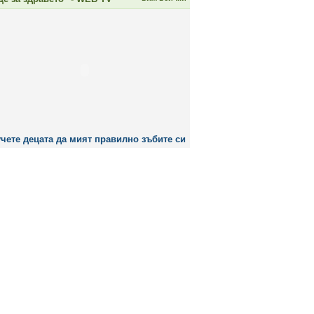
чете децата да мият правилно зъбите си