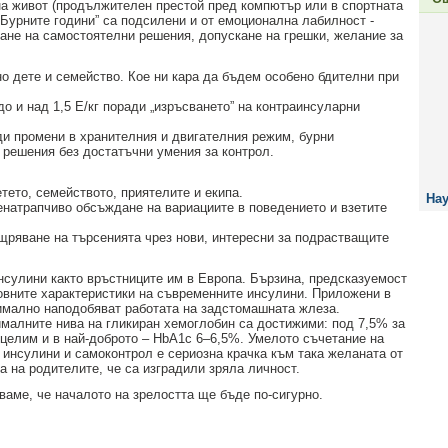
на живот (продължителен престой пред компютър или в спортната
. „Бурните години” са подсилени и от емоционална лабилност -
ане на самостоятелни решения, допускане на грешки, желание за
но дете и семейство. Кое ни кара да бъдем особено бдителни при
о и над 1,5 Е/кг поради „изръсването” на контраинсуларни
ди промени в хранителния и двигателния режим, бурни
 решения без достатъчни умения за контрол.
тето, семейството, приятелите и екипа.
Нау
енатрапчиво обсъждане на вариациите в поведението и взетите
щряване на търсенията чрез нови, интересни за подрастващите
нсулини както връстниците им в Европа. Бързина, предсказуемост
новните характеристики на съвременните инсулини. Приложени в
имално наподобяват работата на задстомашната жлеза.
ималните нива на гликиран хемоглобин са достижими: под 7,5% за
 целим и в най-доброто – НbА1с 6–6,5%. Умелото съчетание на
 инсулини и самоконтрол е сериозна крачка към така желаната от
а на родителите, че са изградили зряла личност.
яваме, че началото на зрелостта ще бъде по-сигурно.