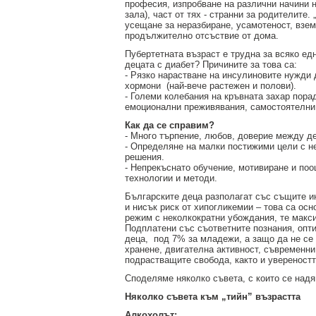
професия, изпробване на различни начини 
за
зала), част от тях - странни за родителите
зехтин
усещане за неразбиране, усамотеност, взем
и
продължително отсъствие от дома.
маслини
Пубертетната възраст е трудна за всяко ед
децата с диабет? Причините за това са:
- Рязко нарастване на инсулиновите нужди д
хормони (най-вече растежен и полови).
- Големи колебания на кръвната захар пора
емоционални преживявания, самостоятелни
Как да се справим?
- Много търпение, любов, доверие между де
- Определяне на малки постижими цели с н
решения.
- Непрекъснато обучение, мотивиране и поо
технологии и методи.
Българските деца разполагат със същите и
и нисък риск от хипогликемии – това са ос
режим с неколкократни убождания, те макс
Подплатени със съответните познания, опт
деца, под 7% за младежи, а защо да не се
хранене, двигателна активност, съвременни
подрастващите свобода, както и увереностт
Споделяме няколко съвета, с които се над
Няколко съвета към „тийн” възрастта
Алкохолът: