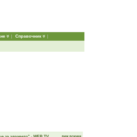
ане
|
Справочник
|
е за здравето" - WEB TV
виж всички