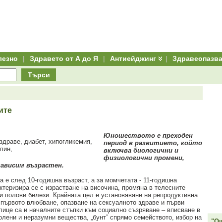
лезно
|
Здравето от А до Я
|
Антиейджинг
|
Здравеопазв
Търси
ите
Юношеството е преходен
период в развитието, който
включва биологични и
физиологични промени,
зависим възрастен.
 е след 10-годишна възраст, а за момчетата - 11-годишна
ктеризира се с израстване на височина, промяна в телесните
и полови белези. Крайната цел е установяване на репродуктивна
 първото влюбване, опазване на сексуалното здраве и първи
лице са и началните стъпки към социално съзряване – вписване в
олени и неразумни вещества, „бунт” спрямо семейството, избор на
"Ощ