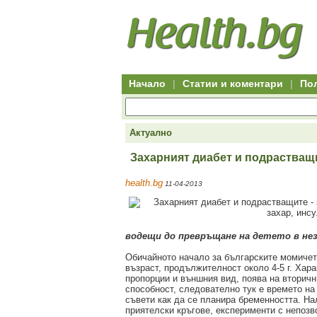
Hitro.bg
Групово
Клуб
-
пазаруване
50+
,
Всички
изгодни
начало
офети
оферти
-
за
Клуб
групово
50+
намаление
Hitro.bg
Начало
|
Статии и коментари
|
По
-
Всички
актуални
оферти
Hitro.bg
Актуално
-
Всички
Захарният диабет и подрастващ
оферти
Hitro.bg
health.bg
11-04-2013
-
Търсене
във
всички
оферти
водещи до превръщане на детето в не
Всички
оферти
Обичайното начало за българските момичета
за
възраст, продължителност около 4-5 г. Хара
групово
пропорции и външния вид, поява на вторичн
намаление
способност, следователно тук е времето на
Промоции,
съвети как да се планира бременността. На
оферти
приятелски кръгове, експерименти с непозв
Сайтът