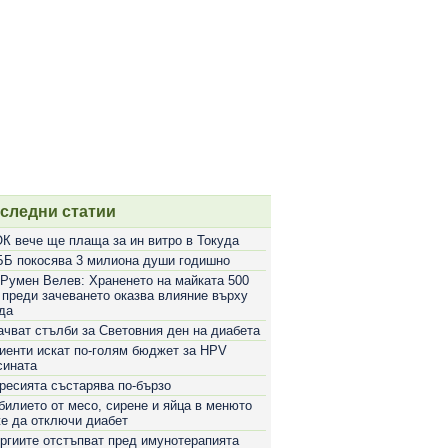
следни статии
К вече ще плаща за ин витро в Токуда
Б покосява 3 милиона души годишно
 Румен Велев: Храненето на майката 500
 преди зачеването оказва влияние върху
да
ачват стълби за Световния ден на диабета
иенти искат по-голям бюджет за HPV
сината
ресията състарява по-бързо
билието от месо, сирене и яйца в менюто
е да отключи диабет
ргиите отстъпват пред имунотерапията