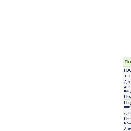
По
НЗО
ХОБ
Д-р
дни
пло
Изк
Пац
вак
Деп
Изо
мож
Але