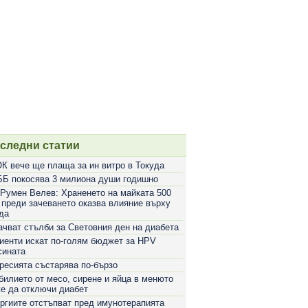
следни статии
К вече ще плаща за ин витро в Токуда
Б покосява 3 милиона души годишно
 Румен Велев: Храненето на майката 500
 преди зачеването оказва влияние върху
да
ачват стълби за Световния ден на диабета
иенти искат по-голям бюджет за HPV
сината
ресията състарява по-бързо
билието от месо, сирене и яйца в менюто
е да отключи диабет
ргиите отстъпват пред имунотерапията