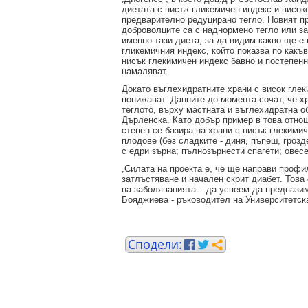
диетата с нисък гликемичен индекс и висо
предварително редуцирано тегло. Новият п
доброволците са с наднормено тегло или з
именно тази диета, за да видим какво ще е 
гликемичния индекс, който показва по какъв
нисък глекимичен индекс бавно и постепенн
намаляват.
Докато въглехидратните храни с висок глеки
понижават. Данните до момента сочат, че х
теглото, върху мастната и въглехидратна об
Дърленска. Като добър пример в това отнош
степен се базира на храни с нисък глекимич
плодове (без сладките - диня, пъпеш, грозд
с едри зърна; пълнозърнести спагети; овесе
„Силата на проекта е, че ще направи профил
затлъстяване и начален скрит диабет. Това
на заболяванията – да успеем да предпазим
Бояджиева - ръководител на Университетск