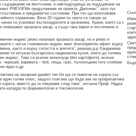
ко съдържание на белтъчини, е най-подходяща за поддържане на
роект PREVIEWе продължение на проекта „Диогенес”, като тук
Скъп
атлъстяване и предиабетно състояние. При тях ще използваме
нейното отражение. Вече 20 години по света се говори за
Изве
 начин се усвояват въглехидратите в организма. Храни, които са с
разв
о повишават кръвната захар, а също така бавно и постепенно я
стар
коит
здра
мичен индекс рязко покачват кръвната захар, но и рязко я
Свет
раните с нисък глекимичен индекс имат благоприятен ефект върху
пред
мяна, както и върху ситостта и апетита”, разказа д-р Ханджиева-
един
ение тя изтъкна българската национална кухня, която до голяма
стом
ен индекс. Това са всички зеленчуци (без картофите); всички
е, череши); варивата – боб, леща, грах; пълнозърнестите хлябове
Бъде
ни ядки и др.
актика на захарния диабет тип IIи ще се помогне на хората със
 е един голям плюс, защото този век ще бъде век на профилактика
 хората, вместо да ги лекуваме след това”, изтъкна Проф. Надка
ата катедра по фармакология и токсикология.