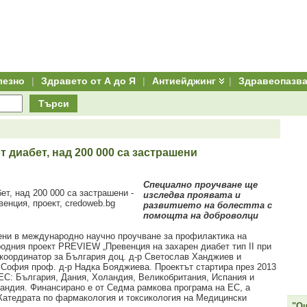
лезно
|
Здравето от А до Я
|
Антиейджинг
|
Здравеопазв
Търси
т диабет, над 200 000 са застрашени
Специално проучване ще
изследва проявата и
развитието на болестта с
помощта на доброволци
ени в международно научно проучване за профилактика на
ародния проект PREVIEW „Превенция на захарен диабет тип II при
 координатор за България доц. д-р Светослав Ханджиев и
 София проф. д-р Надка Бояджиева. Проектът стартира през 2013
 ЕС: България, Дания, Холандия, Великобритания, Испания и
ландия. Финансирано е от Седма рамкова програма на ЕС, а
 Катедрата по фармакология и токсикология на Медицински
"Ощ