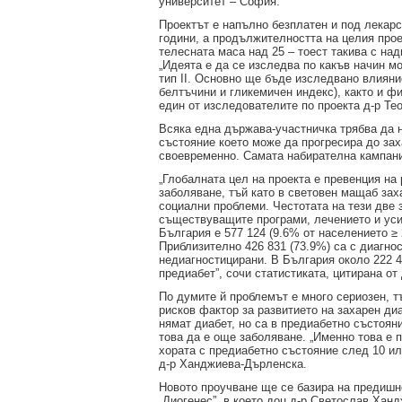
университет – София.
за
зехтин
Проектът е напълно безплатен и под лекар
и
години, а продължителността на целия прое
маслини
телесната маса над 25 – тоест такива с над
„Идеята е да се изследва по какъв начин м
тип II. Основно ще бъде изследвано влиян
белтъчини и гликемичен индекс), както и фи
един от изследователите по проекта д-р Т
Всяка една държава-участничка трябва да н
състояние което може да прогресира до зах
своевременно. Самата набирателна кампани
„Глобалната цел на проекта е превенция на 
заболяване, тъй като в световен мащаб заха
социални проблеми. Честотата на тези две 
съществуващите програми, лечението и уси
България е 577 124 (9.6% от населението ≥ 
Приблизително 426 831 (73.9%) са с диагнос
недиагностицирани. В България около 222 4
предиабет”, сочи статистиката, цитирана о
По думите й проблемът е много сериозен, т
рисков фактор за развитието на захарен диа
нямат диабет, но са в предиабетно състоян
това да е още заболяване. „Именно това е п
хората с предиабетно състояние след 10 или
д-р Ханджиева-Дърленска.
Новото проучване ще се базира на предишн
„Диогенес”, в което доц.д-р Светослав Ханд