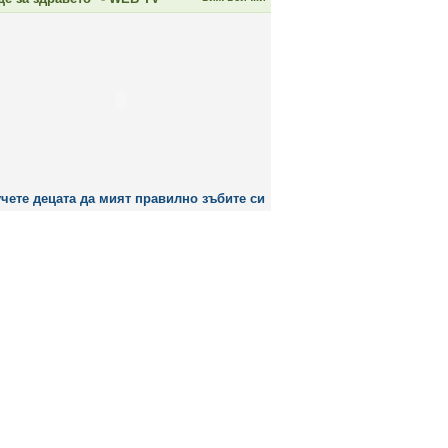
чете децата да мият правилно зъбите си