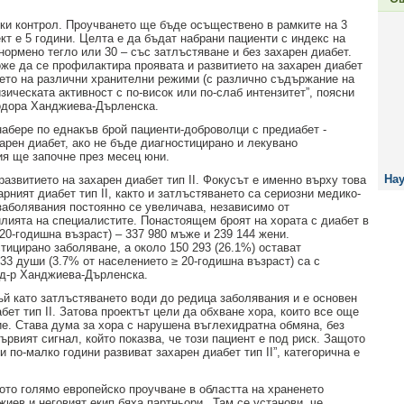
ски контрол. Проучването ще бъде осъществено в рамките на 3
кт е 5 години. Целта е да бъдат набрани пациенти с индекс на
нормено тегло или 30 – със затлъстяване и без захарен диабет.
оже да се профилактира проявата и развитието на захарен диабет
ието на различни хранителни режими (с различно съдържание на
зическата активност с по-висок или по-слаб интензитет”, поясни
еодора Ханджиева-Дърленска.
абере по еднакъв брой пациенти-доброволци с предиабет -
арен диабет, ако не бъде диагностицирано и лекувано
я ще започне през месец юни.
Нау
развитието на захарен диабет тип II. Фокусът е именно върху това
рният диабет тип II, както и затлъстяването са сериозни медико-
заболявания постоянно се увеличава, независимо от
лията на специалистите. Понастоящем броят на хората с диабет в
20-годишна възраст) – 337 980 мъже и 239 144 жени.
тицирано заболяване, а около 150 293 (26.1%) остават
33 души (3.7% от населението ≥ 20-годишна възраст) са с
т д-р Ханджиева-Дърленска.
ъй като затлъстяването води до редица заболявания и е основен
бет тип II. Затова проектът цели да обхване хора, които все още
ие. Става дума за хора с нарушена въглехидратна обмяна, без
ървият сигнал, който показва, че този пациент е под риск. Защото
 по-малко години развиват захарен диабет тип II”, категорична е
ото голямо европейско проучване в областта на храненето
жиев и неговият екип бяха партньори. „Там се установи, че