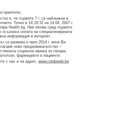
и приятели,
стно е, че първите 7 г. са най-важни в
итието. Точно в 14:29:32 на 14.04. 2007 г.
тирa Health.bg. Ние бяхме сред първите,
о осъзнаха силата на специализираната
вна информация в интернет.
ът се развива и през 2014 г. вече Ви
лагаме ново предизвикателство –
ствената социална мрежа за лекари,
атолози, фармацевти и пациенти.
те с нас и на адрес:
www.credoweb.bg