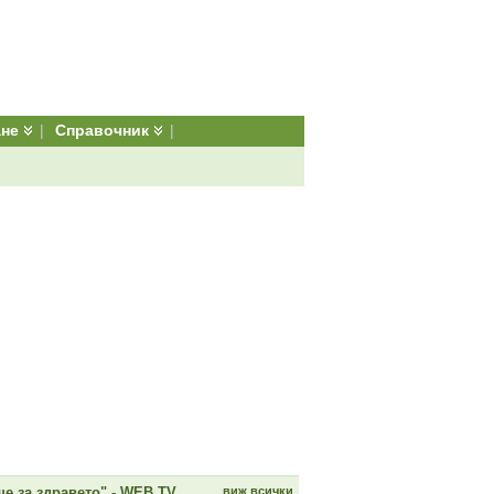
ане
|
Справочник
|
е за здравето" - WEB TV
виж всички