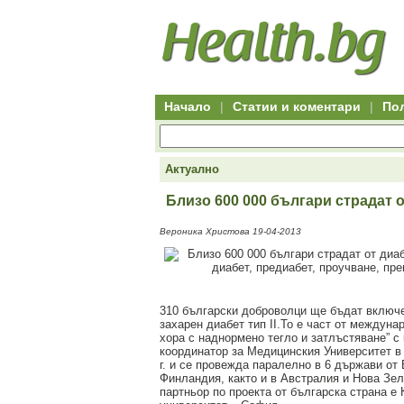
Hitro.bg
Групово
Клуб
-
пазаруване
50+
,
Всички
изгодни
начало
офети
оферти
-
за
Клуб
групово
50+
намаление
Hitro.bg
Начало
|
Статии и коментари
|
По
-
Всички
актуални
оферти
Hitro.bg
Актуално
-
Всички
Близо 600 000 българи страдат о
оферти
Hitro.bg
Вероника Христова 19-04-2013
-
Търсене
във
всички
оферти
Всички
310 български доброволци ще бъдат включ
оферти
захарен диабет тип II.То е част от междун
за
хора с наднормено тегло и затлъстяване” с
групово
координатор за Медицинския Университет в
намаление
г. и се провежда паралелно в 6 държави от
Промоции,
Финландия, както и в Австралия и Нова Зе
оферти
партньор по проекта от българска страна е
Сайтът