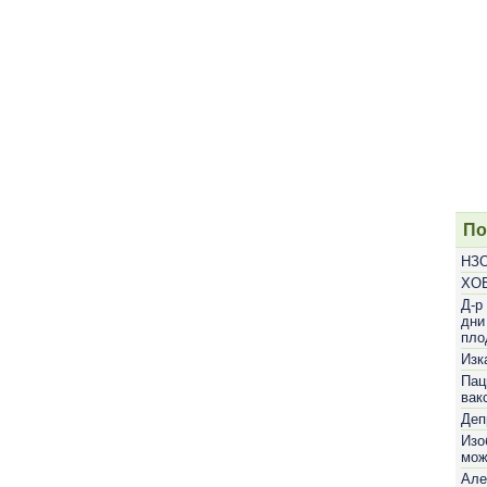
По
НЗО
ХОБ
Д-р
дни
пло
Изк
Пац
вак
Деп
Изо
мож
Але