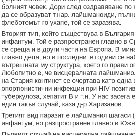
болният човек. Дори след оздравяване по
да се образуват т.нар. лайшманоиди, пълн
флеботомът го ухапе, той се заразява.
Вторият тип, който съществува в България
инфантум. Той е разпространен главно в 
се среща и в други части на Европа. В ми
главно деца, но в последните години се 
вътрешната му структура, което го прави о
Любопитно е, че висцералната лайшманиоз
на Стария континет се очертава като една 
опортюнистични инфекции при
HIV позити
туберкулоза, хепатит В и т.н. У нас засега
един такъв случай, каза д-р Харизанов.
Третият вид паразит е лайшмания шагаси (
инфантум, но разпространен главно в Южн
Първият случай на висцерална лайшманиоз