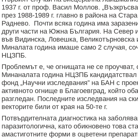
1937 г. от проф. Васил Моллов. „Възкръсва
през 1988-1989 г. главно в района на Стара
Раднево. Почти всяка година има заразени
други части на Южна България. На Север 
във Видинска, Ловешка, Великотърновска 
Миналата година имаше само 2 случая, соч
НЦЗПБ.
Проблемът е, че огнищата не се проучват, 
Минаналата година НЦЗПБ кандидатствал
фонд „Научни изследвания” на БАН с прое
активното огнище в Благоевград, който об
разгледан. Последните изследвания на ски
векторите били от края на 50-те г.
Потвърдителната диагностика на заболява
паразитологична, като обикновено това ста
амастиготните форми в оцветени препарати