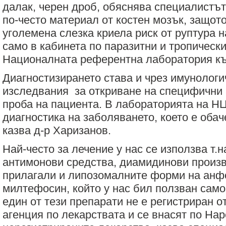
далак, черен дроб, обяснява специалистът
по-често материал от костен мозък, защото
уголемена слезка криела риск от руптура н
само в кабинета по паразитни и тропически
Националната референтна лаборатория к
Диагностизирането става и чрез имунологи
изследвания
за откриване на специфични 
проба на пациента. В лабораторията на Н
диагностика на заболяването, което е обач
казва д-р Харизанов.
Най-често за лечение у нас се използва т.н
антимонови средства, диамидинови произв
прилагали и липозомалните форми на анф
милтефосин, който у нас бил ползван само 
един от тези препарати не е регистриран 
агенция по лекарствата и се внасят по Нар