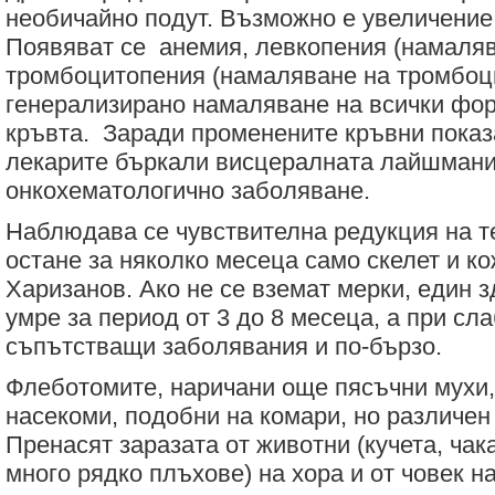
необичайно подут. Възможно е увеличение
Появяват се анемия, левкопения (намаляв
тромбоцитопения (намаляване на тромбоци
генерализирано намаляване на всички фо
кръвта. Заради променените кръвни показ
лекарите бъркали висцералната лайшмани
онкохематологично заболяване.
Наблюдава се чувствителна редукция на т
остане за няколко месеца само скелет и ко
Харизанов. Ако не се вземат мерки, един 
умре за период от 3 до 8 месеца, а при сл
съпътстващи заболявания и по-бързо.
Флеботомите, наричани още пясъчни мухи
насекоми, подобни на комари, но различен
Пренасят заразата от животни (кучета, чак
много рядко плъхове) на хора и от човек н