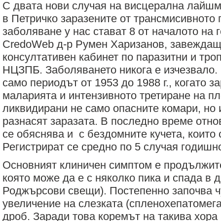
С двата нови случая на висцерална лайшм
за
зехтин
в Петричко заразените от трансмисивното 
и
маслини
заболяване у нас стават 8 от началото на 
CredoWeb д-р Румен Харизанов, завежда
консултативен кабинет по паразитни и тро
НЦЗПБ. Заболяването никога е изчезвало.
само периодът от 1953 до 1988 г., когато з
маларията и интензивното третиране на п
ликвидирани не само опасните комари, но 
разнасят заразата. В последно време отнов
се обяснява и с бездомните кучета, които 
Регистрират се средно по 5 случая годишн
Основният клиничен симптом е продължит
която може да е с няколко пика и спада в 
Роджърсови свещи). Постепенно започва 
увеличение на слезката (спленохепатомега
дроб. Заради това коремът на такива хора