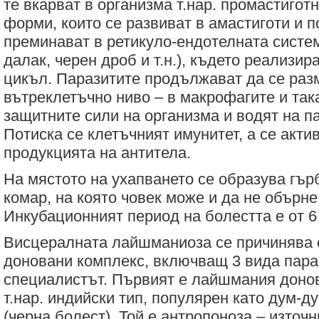
те вкарват в организма т.нар. промастигот
форми, които се развиват в амастиготи и 
преминават в ретикуло-ендотелната систем
далак, черен дроб и т.н.), където реализир
цикъл. Паразитите продължават да се раз
вътреклетъчно ниво – в макрофагите и та
защитните сили на организма и водят на п
Потиска се клетъчният имунитет, а се актив
продукцията на антитела.
На мястото на ухапването се образува гър
комар, на която човек може и да не обърн
Инкубационният период на болестта е от 6
Висцералната лайшманиоза се причинява 
доновани комплекс, включващ 3 вида пара
специалистът. Първият е лайшмания донов
т.нар. индийски тип, популярен като дум-д
(черна болест). Той е антропоноза – източн