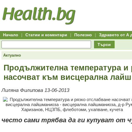
Hitro.bg
Групово
Клуб
-
пазаруване
50+
,
Всички
изгодни
начало
офети
оферти
-
за
Клуб
групово
50+
намаление
Hitro.bg
Начало
|
Статии и коментари
|
Полезно
|
Здравето от А 
-
Всички
Търси
актуални
оферти
Hitro.bg
Актуално
-
Всички
Продължителна температура и 
оферти
Hitro.bg
насочват към висцерална лай
-
Търсене
във
Лиляна Филипова 13-06-2013
всички
оферти
Всички
оферти
за
групово
намаление
често сами трябва да ги купуват от 
Промоции,
оферти
Сайтът