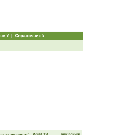
ане
|
Справочник
|
е за здравето" - WEB TV
виж всички