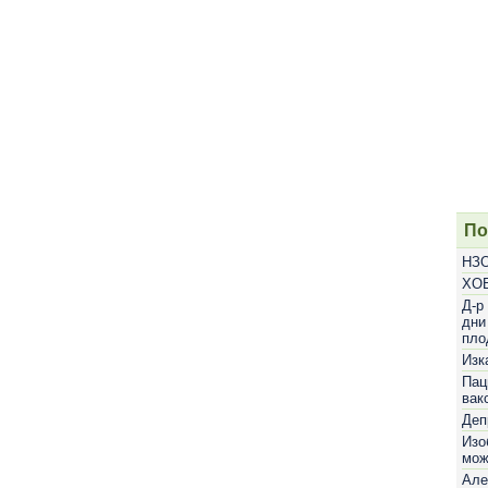
По
НЗО
ХОБ
Д-р
дни
пло
Изк
Пац
вак
Деп
Изо
мож
Але