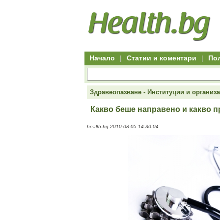
Hitro.bg
Групово
Клуб
-
пазаруване
50+
,
Всички
изгодни
начало
офети
оферти
-
за
Клуб
групово
50+
намаление
Hitro.bg
Начало
|
Статии и коментари
|
По
-
Всички
актуални
оферти
Hitro.bg
Здравеопазване - Институции и организ
-
Всички
Какво беше направено и какво п
оферти
Hitro.bg
health.bg 2010-08-05 14:30:04
-
Търсене
във
всички
оферти
Всички
оферти
за
групово
намаление
Промоции,
оферти
Сайтът