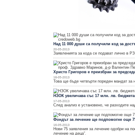
за
зехтин
и
маслини
Над 11 000 души са получили код за дост
20-05-2013
Заявленията за кода се подават лично в Р
Христо Григоров е преизбран за председ
18-05-2013
Това ще бъде четвърти пореден мандат за н
НЗОК увеличава със 17 млн. лв. бюджета
17-05-2013
След анализ е установено, че разходите н
Фондът за лечение ще подпомогне още 7
16-05-2013
Нови 75 заявления за лечение одобри на п
лечение на деца”.