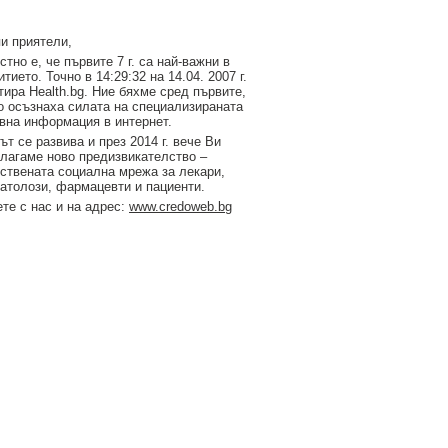
и приятели,
стно е, че първите 7 г. са най-важни в
итието. Точно в 14:29:32 на 14.04. 2007 г.
тирa Health.bg. Ние бяхме сред първите,
о осъзнаха силата на специализираната
вна информация в интернет.
ът се развива и през 2014 г. вече Ви
лагаме ново предизвикателство –
ствената социална мрежа за лекари,
атолози, фармацевти и пациенти.
те с нас и на адрес:
www.credoweb.bg