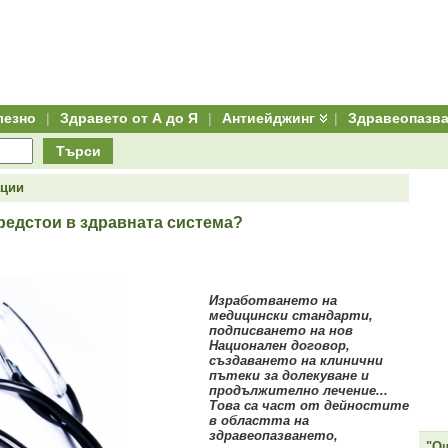
лезно
|
Здравето от А до Я
|
Антиейджинг
|
Здравеопазв
Търси
ации
редстои в здравната система?
Изработването на
медицински стандарти,
подписването на нов
Национален договор,
създаването на клинични
пътеки за долекуване и
продължително лечение...
Това са част от дейностите
в областта на
здравеопазването,
"Ощ