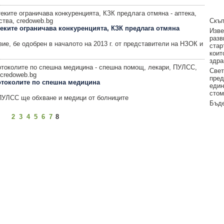
Скъп
теките ограничава конкуренцията, КЗК предлага отмяна
Изве
разв
ие, бе одобрен в началото на 2013 г. от представители на НЗОК и
стар
коит
здра
Свет
пред
ротоколите по спешна медицина
един
стом
ПУЛСС ще обхване и медици от болниците
Бъде
2
3
4
5
6
7
8