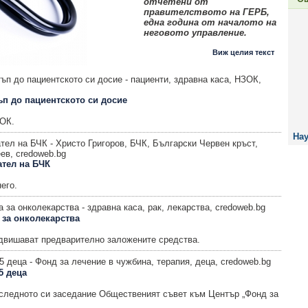
отчетени от
правителството на ГЕРБ,
една година от началото на
неговото управление.
Виж целия текст
ъп до пациентското си досие
ЗОК.
Нау
ател на БЧК
его.
 за онколекарства
адвишават предварително заложените средства.
5 деца
оследното си заседание Общественият съвет към Център „Фонд за