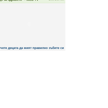
чете децата да мият правилно зъбите си