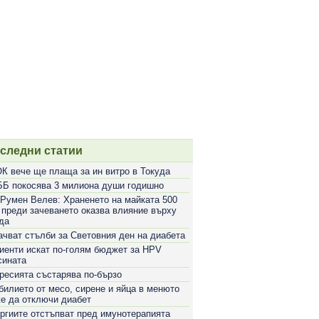
следни статии
К вече ще плаща за ин витро в Токуда
Б покосява 3 милиона души годишно
 Румен Велев: Храненето на майката 500
 преди зачеването оказва влияние върху
да
ачват стълби за Световния ден на диабета
иенти искат по-голям бюджет за HPV
сината
ресията състарява по-бързо
билието от месо, сирене и яйца в менюто
е да отключи диабет
ргиите отстъпват пред имунотерапията