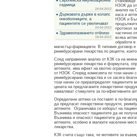
Европейска имунизационна
становище 
за
седмица
НЗОК да от
зехтин
24-04-2012
анализ на 
и
Държавата държи в колапс
каса и апте
маслини
онкоболниците, а
НЗОК и Бъл
пациентите се увеличават
продължител
24-04-2012
протокол з
Здравеопазването отблизо
частично о
19-04-2012
всяка апте
обработи в 
магистър-фармацевти. В типовия договор е
реимбурсирани лекарства по рецепти, коит
След направения анализ от КЗК са на мнени
реимбурсирани лекарства и формулата, опр
аптеките, има ефект на квотно ограничение
от НЗОК. Според комисията по този начин с
реимбурсирани лекарства и се засяга благо
този начин се преразпределят пациентите м
цената на предлаганите лекарствени продук
намаляват стимулите за по-ефективните апт
Определени аптеки се поставят в по-благоп
да предлагат лекарствени продукти, реимб
аптеките. Ограничава се изборът на пациен
Възниква опасност пациентите да не получ
Възниква и опасност пациентите да не мога
аптеките, особено в малките населени места
лекарства.
КЗК счита също така, че мотивите за въвеж