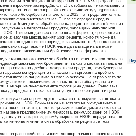
на Комисията за защита на конкуренцията. От КЗК предлагат на
мени въпросните разпоредби. От КЗК съобщават, че са направили
Образеца на типов договор, който се сключва между здравната
ките, който бе одобрен в началото на 2013 г. от представители на
гарския фармацевтичен съюз. С него се определя средна
ност от 6 минути за обработване на рецепта в аптека и 9 мин. за
а отпускане на лекарствени продукти, заплащани напълно или
т НЗОК. В типовия договор е включена и формула, чрез която за
ка се изчислява максималният брой рецепти, които тя може да
рамките на един отчетен период, в зависимост от броя на наетите
 записано също така, че НЗОК няма да заплаща на аптеките
о надвишават максималния брой, изчислен по формулата.
е, че минималното време за обработка на рецепти и протоколи за
Нау
еделяща максималния брой рецепти, за които касата заплаща на
 на търговията на дребно с лекарствени средства, реимбурсирани
е нарушава конкуренцията на пазара на търговия на дребно с
състоянието на пациентите в няколко аспекта. На първо място по
ежду аптеките, независимо от качеството на обслужването и
ти, в ущърб на по-ефективните търговци на дребно. Също така
еки да предлагат по-качествена услуга и по-конкурентни цени.
риятни условия спрямо други. Намаляват стимулите за аптеките
урсирани от НЗОК. Понижава се качеството на обслужването в
та относно аптеката, от която да закупи необходимото лекарство.
ат навреме предписаните им лекарства, реимбурсирани от НЗОК.
т да получат лекарства, реимбурсирани от НЗОК, поради това, че
, са изчерпали лимита си за обработка на рецепти за тези
дане на разпоредбите в типовия договор, а именно повишаване на