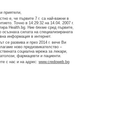
и приятели,
стно е, че първите 7 г. са най-важни в
итието. Точно в 14:29:32 на 14.04. 2007 г.
тирa Health.bg. Ние бяхме сред първите,
о осъзнаха силата на специализираната
вна информация в интернет.
ът се развива и през 2014 г. вече Ви
лагаме ново предизвикателство –
ствената социална мрежа за лекари,
атолози, фармацевти и пациенти.
те с нас и на адрес:
www.credoweb.bg