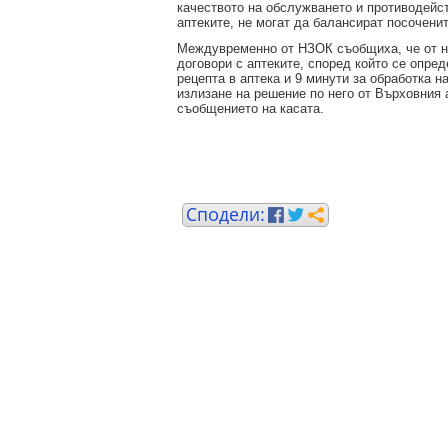
качеството на обслужването и противодейст
аптеките, не могат да балансират посочени
Междувременно от НЗОК съобщиха, че от нач
договори с аптеките, според който се опре
рецепта в аптека и 9 минути за обработка 
излизане на решение по него от Върховния 
съобщението на касата.