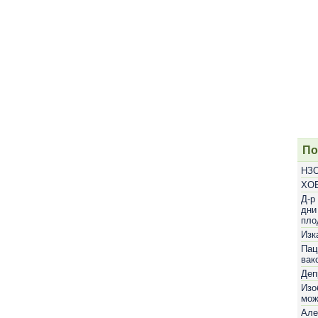
По
НЗО
ХОБ
Д-р
дни
пло
Изк
Пац
вак
Деп
Изо
мож
Але