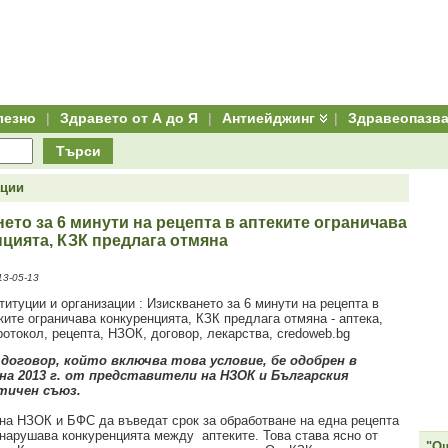
лезно
|
Здравето от А до Я
|
Антиейджинг
|
Здравеопазв
Търси
ации
ето за 6 минути на рецепта в аптеките ограничава
цията, КЗК предлага отмяна
3-05-13
договор, който включва това условие, бе одобрен в
на 2013 г. от представители на НЗОК и Българския
тичен съюз.
на НЗОК и БФС да въведат срок за обработване на една рецепта
 нарушава конкуренцията между аптеките. Това става ясно от
"Ощ