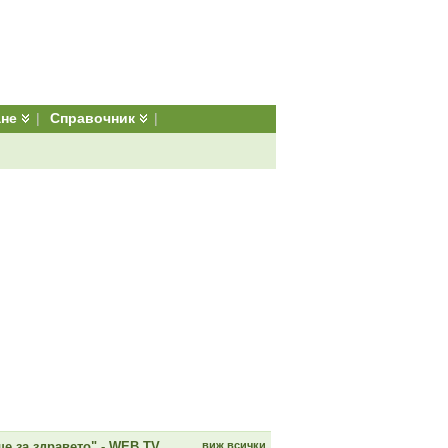
ане
|
Справочник
|
е за здравето" - WEB TV
виж всички