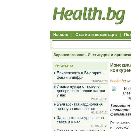
Hitro.bg
Групово
Клуб
-
пазаруване
50+
,
Всички
изгодни
начало
офети
оферти
-
за
Клуб
групово
50+
намаление
Hitro.bg
Начало
|
Статии и коментари
|
По
-
Всички
актуални
оферти
Hitro.bg
Здравеопазване - Институции и организ
-
Всички
Изискван
СВЪРЗАНИ
оферти
конкурен
Hitro.bg
Епилепсията в България –
-
факти и цифри
health.bg
Търсене
11-02-2013
201
във
Имаме нужда от повече
всички
донори на стволови клетки
оферти
у нас
Всички
29-11-2012
оферти
Българската кардиология
Типовият 
за
празнува половин век
началото 
групово
01-11-2012
фармацев
намаление
Здравното осигуряване по
Промоции,
света и у нас
Решението 
оферти
09-05-2012
и протокол
Сайтът