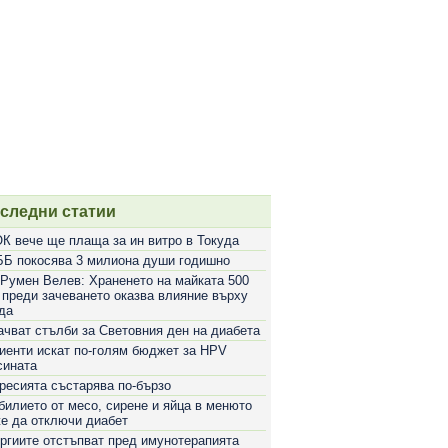
следни статии
К вече ще плаща за ин витро в Токуда
Б покосява 3 милиона души годишно
 Румен Велев: Храненето на майката 500
 преди зачеването оказва влияние върху
да
ачват стълби за Световния ден на диабета
иенти искат по-голям бюджет за HPV
сината
ресията състарява по-бързо
билието от месо, сирене и яйца в менюто
е да отключи диабет
ргиите отстъпват пред имунотерапията