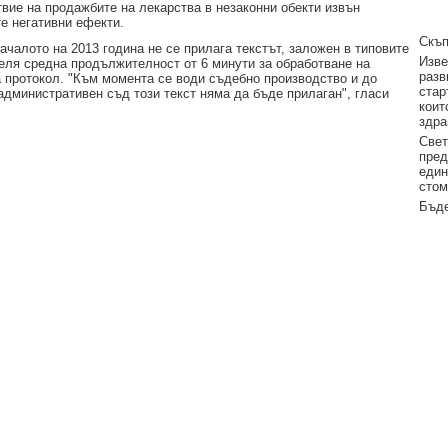
вие на продажбите на лекарства в незаконни обекти извън
те негативни ефекти.
Скъп
алото на 2013 година не се прилага текстът, заложен в типовите
Изве
деля средна продължителност от 6 минути за обработване на
разв
на протокол. "Към момента се води съдебно производство и до
стар
административен съд този текст няма да бъде прилаган", гласи
коит
здра
Свет
пред
един
стом
Бъде