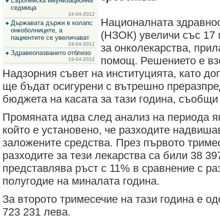
Европейска имунизационна
за
седмица
зехтин
24-04-2012
и
Националната здравноо
Държавата държи в колапс
маслини
онкоболниците, а
(НЗОК) увеличи със 17
пациентите се увеличават
24-04-2012
за онколекарства, прил
Здравеопазването отблизо
помощ. Решението е вз
19-04-2012
Надзорния съвет на институцията, като д
ще бъдат осигурени с вътрешно преразпре
бюджета на касата за тази година, съобщ
Промяната идва след анализ на периода ян
който е установено, че разходите надвиш
заложените средства. През първото триме
разходите за тези лекарства са били 38 39
представлява ръст с 11% в сравнение с ра
полугодие на миналата година.
За второто тримесечие на тази година е о
723 231 лева.