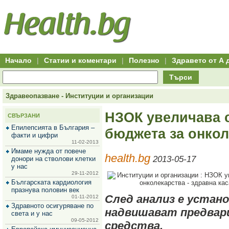
Hitro.bg
Групово
Клуб
-
пазаруване
50+
,
Всички
изгодни
начало
офети
оферти
-
за
Клуб
групово
50+
намаление
Hitro.bg
Начало
|
Статии и коментари
|
Полезно
|
Здравето от А 
-
Всички
Търси
актуални
оферти
Hitro.bg
Здравеопазване - Институции и организации
-
Всички
НЗОК увеличава с
СВЪРЗАНИ
оферти
Hitro.bg
Епилепсията в България –
бюджета за онкол
-
факти и цифри
Търсене
11-02-2013
във
Имаме нужда от повече
health.bg
всички
2013-05-17
донори на стволови клетки
оферти
у нас
Всички
29-11-2012
оферти
Българската кардиология
за
празнува половин век
групово
След анализ е устано
01-11-2012
намаление
Здравното осигуряване по
надвишават предвар
Промоции,
света и у нас
оферти
09-05-2012
средства.
Сайтът