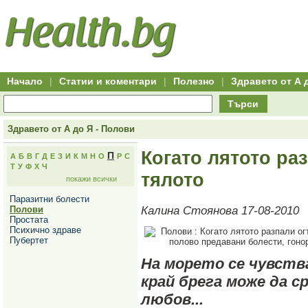
Hitro.bg
Групово
Клуб
-
пазаруване
50+
,
Всички
изгодни
начало
офети
оферти
-
за
Клуб
групово
50+
намаление
Hitro.bg
Начало
|
Статии и коментари
|
Полезно
|
Здравето от А 
-
Всички
Търси
актуални
оферти
Hitro.bg
Здравето от А до Я - Полови
-
Всички
Когато лятото ра
П
А
Б
В
Г
Д
Е
З
И
К
М
Н
О
Р
С
оферти
Т
У
Ф
Х
Ч
Hitro.bg
тялото
покажи всички
-
Търсене
Паразитни болести
във
Полови
Калина Стоянова 17-08-2010
всички
Простата
оферти
Психично здраве
Всички
Пубертет
оферти
за
На морето се чувств
групово
намаление
край брега може да с
Промоции,
оферти
любов...
Сайтът