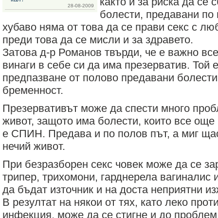
както и за риска да се 
28-08-2009
болести, предавани по 
хубаво няма от това да се прави секс с лю
преди това да се мисли и за здравето.
Затова д-р Романов твърди, че е важно все
винаги в себе си да има презерватив. Той 
предпазване от полово предавани болести,
бременност.
Презервативът може да спести много пробл
живот, защото има болести, които все още 
е СПИН. Предава и по полов път, а миг ща
нечий живот.
При безразборен секс човек може да се за
трипер, трихомони, гарднерела вагиналис и
да бъдат източник и на доста неприятни и
В резултат на някои от тях, като леко пр
инфекция, може да се стигне и до проблем