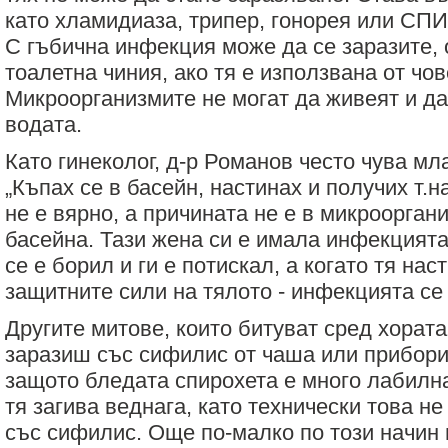
като хламидиаза, трипер, гонорея или СПИ
С гъбична инфекция може да се заразите, 
тоалетна чиния, ако тя е използвана от чов
Микроорганизмите не могат да живеят и да
водата.
Като гинеколог, д-р Романов често чува мл
„Къпах се в басейн, настинах и получих т.н
не е вярно, а причината не е в микрооргани
басейна. Тази жена си е имала инфекцията
се е борил и ги е потискал, а когато тя на
защитните сили на тялото - инфекцията се
Другите митове, които битуват сред хората,
заразиш със сифилис от чаша или прибори.
защото бледата спирохета е много лабилн
тя загива веднага, като технически това не
със сифилис. Още по-малко по този начин