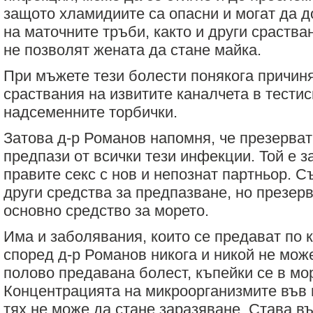
защото хламидиите са опасни и могат да 
на маточните тръби, както и други сраства
не позволят жената да стане майка.
При мъжете тези болести понякога причин
сраствания на извитите каналчета в тести
надсеменните торбички.
Затова д-р Романов напомня, че презерва
предпази от всички тези инфекции. Той е з
правите секс с нов и непознат партньор. 
други средства за предпазване, но презер
основно средство за морето.
Има и заболявания, които се предават по к
според д-р Романов никога и никой не може
полово предавана болест, къпейки се в мо
Концентрацията на микроорганизмите във 
тях не може да стане заразяване. Става в