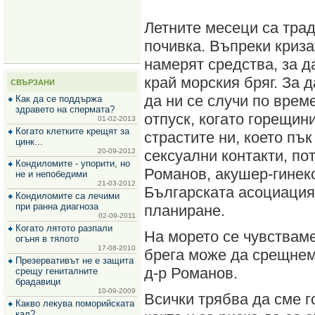
за
зехтин
Летните месеци са тра
и
маслини
почивка. Въпреки криза
намерят средства, за д
край морския бряг. За 
СВЪРЗАНИ
да ни се случи по врем
Как да се поддържа
здравето на спермата?
отпуск, когато горещин
01-02-2013
Когато клетките крещят за
страстите ни, което пъ
цинк...
20-09-2012
сексуални контакти, по
Кондиломите - упорити, но
Романов, акушер-гинек
не и непобедими
21-03-2012
Българската асоциация
Кондиломите са лечими
при ранна диагноза
планиране.
02-09-2011
Когато лятото разпали
На морето се чувстваме
огъня в тялото
17-08-2010
брега може да срещнем
Презервативът не е защита
д-р Романов.
срещу гениталните
брадавици
10-09-2009
Всички трябва да сме г
Какво лекува поморийската
кал?