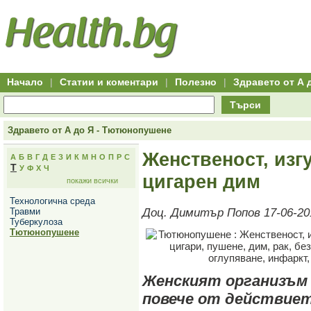
Hitro.bg
Групово
Клуб
-
пазаруване
50+
,
Всички
изгодни
начало
офети
оферти
-
за
Клуб
групово
50+
намаление
Hitro.bg
Начало
|
Статии и коментари
|
Полезно
|
Здравето от А 
-
Всички
Търси
актуални
оферти
Hitro.bg
Здравето от А до Я - Тютюнопушене
-
Всички
Женственост, изг
А
Б
В
Г
Д
Е
З
И
К
М
Н
О
П
Р
С
оферти
Т
У
Ф
Х
Ч
Hitro.bg
цигарен дим
покажи всички
-
Търсене
Технологична среда
във
Травми
Доц. Димитър Попов 17-06-20
всички
Туберкулоза
оферти
Тютюнопушене
Всички
оферти
за
групово
намаление
Женският организъм
Промоции,
повече от действиет
оферти
Сайтът