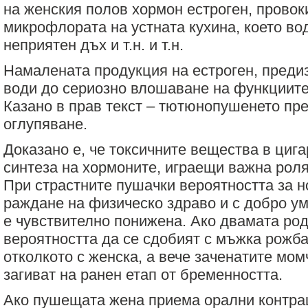
на женския полов хормон естроген, провок
микрофлората на устната кухина, което во
неприятен дъх и т.н. и т.н.
Намалената продукция на естроген, предиз
води до сериозно влошаване на функциите
Казано в прав текст – тютюнопушенето пр
оглупяване.
Доказано е, че токсичните вещества в циг
синтеза на хормоните, играещи важна рол
При страстните пушачки вероятността за 
раждане на физическо здраво и с добро ум
е чувствително понижена. Ако двамата род
вероятността да се сдобият с мъжка рожба
отколкото с женска, а вече заченатите мом
загиват на ранен етап от бременността.
Ако пушещата жена приема орални контра