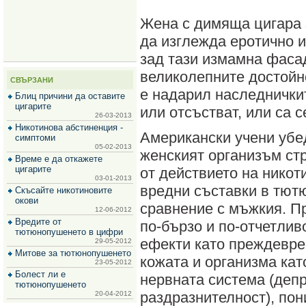
за
зехтин
Жена с димяща цигара 
и
маслини
да изглежда еротично 
зад тази измамна фаса
великолепните достойнс
СВЪРЗАНИ
е надарил наследничкит
Блиц причини да оставите
цигарите
или отсъстват, или са 
26-03-2013
Никотинова абстиненция -
Американски учени убе
симптоми
05-02-2013
женският организъм ст
Време е да откажете
цигарите
от действието на никот
03-01-2013
вредни съставки в тют
Скъсайте никотиновите
окови
сравнение с мъжкия. П
12-06-2012
Вредите от
по-бързо и по-отчетли
тютюнопушенето в цифри
ефекти като преждевре
29-05-2012
Митове за тютюнопушенето
кожата и организма кат
23-05-2012
Болест ли е
нервната система (депр
тютюнопушенето
раздразнителност), по
20-04-2012