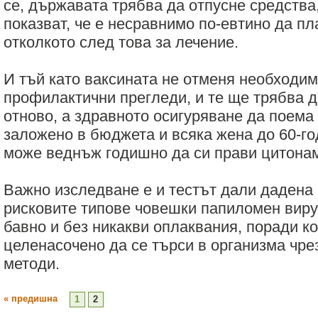
се, държавата трябва да отпусне средства
показват, че е несравнимо по-евтино да п
отколкото след това за лечение.
И тъй като ваксината не отменя необходим
профилактични прегледи, и те ще трябва д
отново, а здравното осигуряване да поема 
заложено в бюджета и всяка жена до 60-г
може веднъж годишно да си прави цитонам
Важно изследване е и тестът дали дадена 
рисковите типове човешки папиломен вирус
бавно и без никакви оплаквания, поради к
целенасочено да се търси в организма чр
методи.
« предишна
1
2