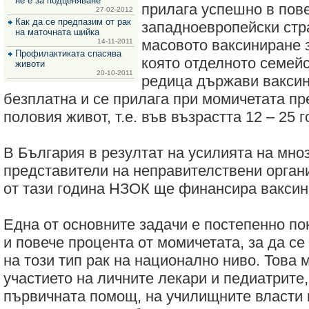
не е за подценяване
прилага успешно в пов
за
27-02-2012
зехтин
Как да се предпазим от рак
западноевропейски стр
и
на маточната шийка
маслини
масовото ваксиниране 
14-11-2011
Профилактиката спасява
която отделното семейс
животи
20-10-2011
редица държави ваксин
безплатна и се прилага при момичетата пр
половия живот, т.е. във възрастта 12 – 25 г
В България в резултат на усилията на мно
представители на неправителствени орган
от тази година НЗОК ще финансира ваксина
Една от основните задачи е постепенно по
и повече процента от момичетата, за да с
на този тип рак на национално ниво. Това 
участието на личните лекари и педиатрите,
първичната помощ, на училищните власти 