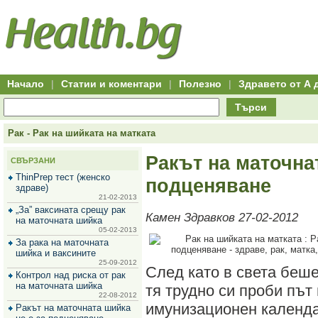
Hitro.bg
Групово
Клуб
-
пазаруване
50+
,
Всички
изгодни
начало
офети
оферти
-
за
Клуб
групово
50+
намаление
Hitro.bg
Начало
|
Статии и коментари
|
Полезно
|
Здравето от А 
-
Всички
Търси
актуални
оферти
Hitro.bg
Рак - Рак на шийката на матката
-
Всички
Ракът на маточна
СВЪРЗАНИ
оферти
Hitro.bg
ThinPrep тест (женско
подценяване
-
здраве)
Търсене
21-02-2013
във
„За” ваксината срещу рак
Камен Здравков 27-02-2012
всички
на маточната шийка
оферти
05-02-2013
Всички
За рака на маточната
оферти
шийка и ваксините
за
25-09-2012
След като в света беш
групово
Контрол над риска от рак
намаление
на маточната шийка
тя трудно си проби път
Промоции,
22-08-2012
оферти
имунизационен календа
Ракът на маточната шийка
Сайтът