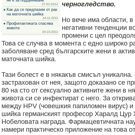
не е за подценяване
черногледство.
за
27-02-2012
зехтин
Как да се предпазим от рак
и
на маточната шийка
маслини
Но вече има области, в
14-11-2011
Профилактиката спасява
негативни тенденции в
животи
20-10-2011
промени с цел преодол
Това се случва в момента с едно широко 
заболяване сред българските жени в актив
маточната шийка.
Тази болест е в някакъв смисъл уникална. 
застрахован от нея, защото доказано се пр
80 на сто от сексуално активните жени в н
живота си се инфектират с него. За открив
между HPV (човешкия папиломен вирус) и 
шийка германският професор Харалд Цур 
Нобеловата награда. Фармацевтичната нау
намери практическо приложение на това от