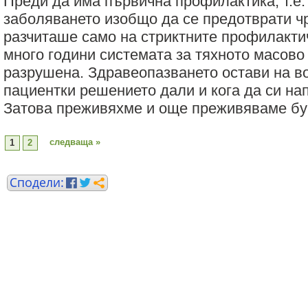
Преди да има първична профилактика, т.е
заболяването изобщо да се предотврати чр
разчиташе само на стриктните профилакти
много години системата за тяхното масов
разрушена. Здравеопазването остави на в
пациентки решението дали и кога да си на
Затова преживяхме и още преживяваме бум
следваща »
1
2