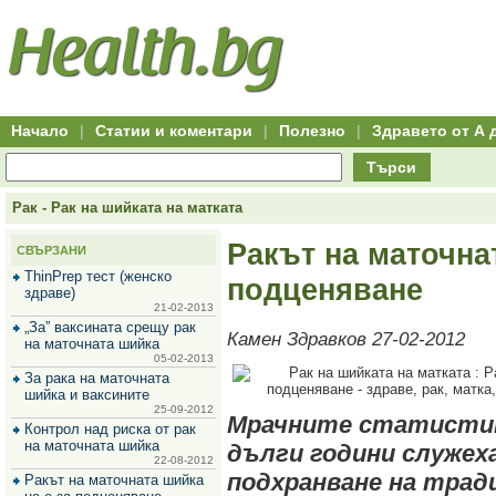
Hitro.bg
Групово
Клуб
-
пазаруване
50+
,
Всички
изгодни
начало
офети
оферти
-
за
Клуб
групово
50+
намаление
Hitro.bg
Начало
|
Статии и коментари
|
Полезно
|
Здравето от А 
-
Всички
Търси
актуални
оферти
Hitro.bg
Рак - Рак на шийката на матката
-
Всички
Ракът на маточна
СВЪРЗАНИ
оферти
Hitro.bg
ThinPrep тест (женско
подценяване
-
здраве)
Търсене
21-02-2013
във
„За” ваксината срещу рак
Камен Здравков 27-02-2012
всички
на маточната шийка
оферти
05-02-2013
Всички
За рака на маточната
оферти
шийка и ваксините
за
25-09-2012
Мрачните статистик
групово
Контрол над риска от рак
намаление
на маточната шийка
дълги години служех
Промоции,
22-08-2012
оферти
подхранване на трад
Ракът на маточната шийка
Сайтът