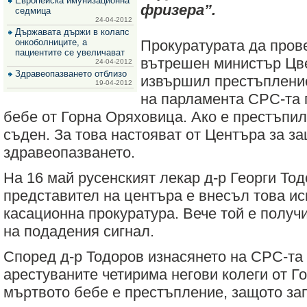
Европейска имунизационна
за
фризера”.
седмица
зехтин
24-04-2012
и
Държавата държи в колапс
маслини
онкоболниците, а
Прокуратурата да пров
пациентите се увеличават
вътрешен министър Цве
24-04-2012
Здравеопазването отблизо
извършил престъпление
19-04-2012
на парламента СРС-та 
бебе от Горна Оряховица. Ако е престъпил
съден. За това настояват от Центъра за за
здравеопазването.
На 16 май русенският лекар д-р Георги Тод
представител на центъра е внесъл това и
касационна прокуратура. Вече той е полу
на подадения сигнал.
Според д-р Тодоров изнасянето на СРС-та 
арестуваните четирима негови колеги от Г
мъртвото бебе е престъпление, защото за