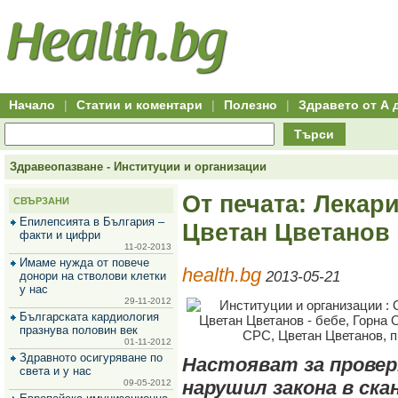
Hitro.bg
Групово
Клуб
-
пазаруване
50+
,
Всички
изгодни
начало
офети
оферти
-
за
Клуб
групово
50+
намаление
Hitro.bg
Начало
|
Статии и коментари
|
Полезно
|
Здравето от А 
-
Всички
Търси
актуални
оферти
Hitro.bg
Здравеопазване - Институции и организации
-
Всички
От печата: Лекари
СВЪРЗАНИ
оферти
Hitro.bg
Епилепсията в България –
Цветан Цветанов
-
факти и цифри
Търсене
11-02-2013
във
Имаме нужда от повече
health.bg
всички
2013-05-21
донори на стволови клетки
оферти
у нас
Всички
29-11-2012
оферти
Българската кардиология
за
празнува половин век
групово
01-11-2012
намаление
Здравното осигуряване по
Настояват за проверк
Промоции,
света и у нас
оферти
нарушил закона в ска
09-05-2012
Сайтът