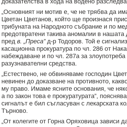
доказателства в хода на водено разследва
„Основният ни мотив е, че не трябва да им
Цветан Цветанов, който ще произнася при
трибуната на Народното събрание и по ме
предотвратени такива аномалии в нашата 
пред
в. „Преса”
д-р Тодоров. Той е сигнал
касационна прокуратура по чл. 286 от Нака
набеждаване и по чл. 287а за злоупотреба
разузнавателни средства.
„Естествено, не обвиняваме господин Цвета
невинен до доказване на противното, какв
му право. Имаме ясните основания, че няк
а по закон това е прокуратурата”, поясняв
сигналът е бил съгласуван с лекарската к
Търново.
„От колегите от Горна Оряховица зависи д