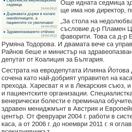
Европейска имунизационна
Още идната седмица зд
за
седмица
зехтин
ще има нов директор, 
24-04-2012
и
Държавата държи в колапс
маслини
онкоболниците, а
„За стола на недолюбв
пациентите се увеличават
24-04-2012
съсловие д-р Пламен Ц
Здравеопазването отблизо
фаворити. Това са д-р 
19-04-2012
Румяна Тодорова. И двамата вече са упра
Райнов беше и министър на здравеопазван
депутат от Коалиция за България.
Сестрата на евродепутата Илияна Йотова 
сочена като най-добрият управител на каса
прехода. Харесват я и в Лекарския съюз, 
и пациентските организации. Специалистка
венерически болести е преминала обучите
здравен мениджмънт в Австрия и Европе
център. От февруари 2004 г. работи в сист
каса, а от 2006 г. до ноември 2011 г. я огла
всекидневникът.