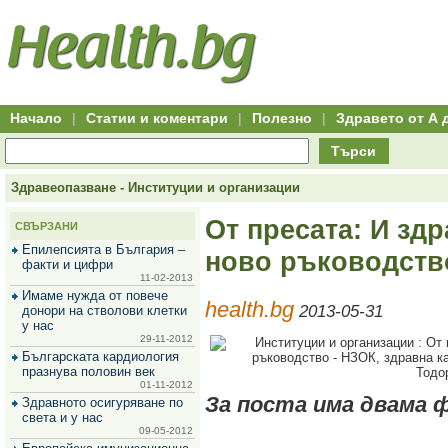
Hitro.bg
Групово
Клуб
-
пазаруване
50+
,
Всички
изгодни
начало
офети
оферти
-
за
Клуб
групово
50+
намаление
Hitro.bg
Начало
|
Статии и коментари
|
Полезно
|
Здравето от А 
-
Всички
Търси
актуални
оферти
Hitro.bg
Здравеопазване - Институции и организации
-
Всички
От пресата: И здр
СВЪРЗАНИ
оферти
Hitro.bg
Епилепсията в България –
ново ръководств
-
факти и цифри
Търсене
11-02-2013
във
Имаме нужда от повече
health.bg
всички
2013-05-31
донори на стволови клетки
оферти
у нас
Всички
29-11-2012
оферти
Българската кардиология
за
празнува половин век
групово
01-11-2012
намаление
За поста има двама 
Здравното осигуряване по
Промоции,
света и у нас
оферти
09-05-2012
Сайтът