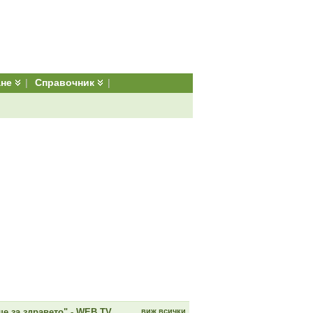
ане
|
Справочник
|
е за здравето" - WEB TV
виж всички