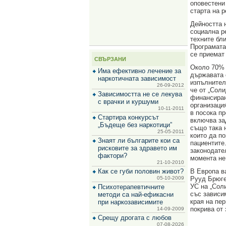
оповестени
за
старта на 
зехтин
и
Дейността 
маслини
социална р
техните бл
Програмата
се приемат
СВЪРЗАНИ
Около 70% 
Има ефективно лечение за
държавата 
наркотичната зависимост
изпълнител
26-09-2012
че от „Сол
Зависимостта не се лекува
финансиран
с врачки и куршуми
организаци
10-11-2011
в посока п
Стартира конкурсът
включва за
„Бъдеще без наркотици”
също така 
25-05-2011
които да п
Знаят ли българите кои са
пациентите
рисковите за здравето им
законодате
фактори?
момента не
21-10-2010
Как се губи половин живот?
В Европа в
05-10-2009
Рууд Брюге
УС на „Сол
Психотерапевтичните
със зависи
методи са най-ефикасни
края на пе
при наркозависимите
покрива от 
14-09-2009
Срещу дрогата с любов
07-08-2026