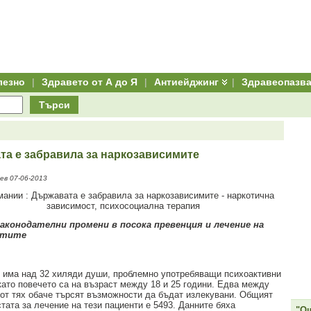
лезно
|
Здравето от А до Я
|
Антиейджинг
|
Здравеопазв
Търси
та е забравила за наркозависимите
ев 07-06-2013
законодателни промени в посока превенция и лечение на
стите
 има над 32 хиляди души, проблемно употребяващи психоактивни
като повечето са на възраст между 18 и 25 години. Едва между
от тях обаче търсят възможности да бъдат излекувани. Общият
тата за лечение на тези пациенти е 5493. Данните бяха
"Ощ