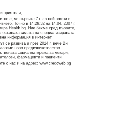
и приятели,
стно е, че първите 7 г. са най-важни в
итието. Точно в 14:29:32 на 14.04. 2007 г.
тирa Health.bg. Ние бяхме сред първите,
о осъзнаха силата на специализираната
вна информация в интернет.
ът се развива и през 2014 г. вече Ви
лагаме ново предизвикателство –
ствената социална мрежа за лекари,
атолози, фармацевти и пациенти.
те с нас и на адрес:
www.credoweb.bg