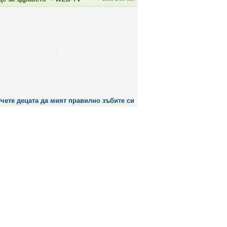
чете децата да мият правилно зъбите си