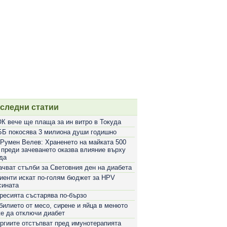
следни статии
К вече ще плаща за ин витро в Токуда
Б покосява 3 милиона души годишно
 Румен Велев: Храненето на майката 500
 преди зачеването оказва влияние върху
да
ачват стълби за Световния ден на диабета
иенти искат по-голям бюджет за HPV
сината
ресията състарява по-бързо
билието от месо, сирене и яйца в менюто
е да отключи диабет
ргиите отстъпват пред имунотерапията