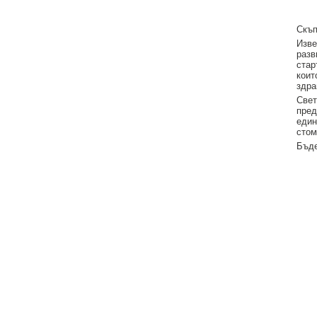
Скъп
Изве
разв
стар
коит
здра
Свет
пред
един
стом
Бъде