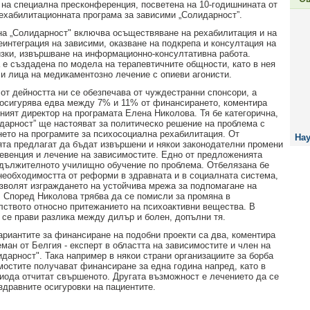
 на специална пресконференция, посветена на 10-годишнината от
рехабилитационната програма за зависими „Солидарност”.
на „Солидарност" включва осъществяване на рехабилитация и на
еинтеграция на зависими, оказване на подкрепа и консултация на
изки, извършване на информационно-консултативна работа.
 е създадена по модела на терапевтичните общности, като в нея
 и лица на медикаментозно лечение с опиеви агонисти.
от дейността ни се обезпечава от чуждестранни спонсори, а
осигурява едва между 7% и 11% от финансирането, коментира
ният директор на програмата Елена Николова. Тя бе категорична,
идарност” ще настояват за политическо решение на проблема с
ето на програмите за психосоциална рехабилитация. От
Нау
ята предлагат да бъдат извършени и някои законодателни промени
ревенция и лечение на зависимостите. Едно от предложенията
дължителното училищно обучение по проблема. Отбелязана бе
необходимостта от реформи в здравната и в социалната система,
озволят изграждането на устойчива мрежа за подпомагане на
. Според Николова трябва да се помисли за промяна в
лството относно притежанието на психоактивни вещества. В
 се прави разлика между дилър и болен, допълни тя.
ариантите за финансиране на подобни проекти са два, коментира
ман от Белгия - експерт в областта на зависимостите и член на
идарност". Така например в някои страни организациите за борба
мостите получават финансиране за една година напред, като в
риода отчитат свършеното. Другата възможност е лечението да се
здравните осигуровки на пациентите.