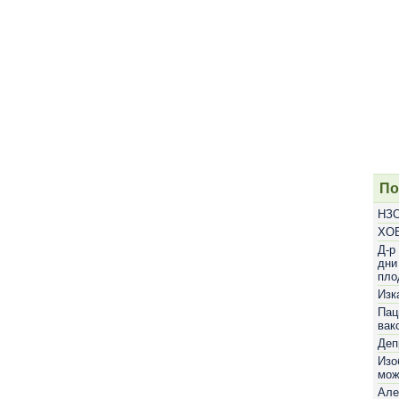
По
НЗО
ХОБ
Д-р
дни
пло
Изк
Пац
вак
Деп
Изо
мож
Але