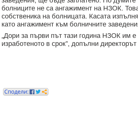
заведения, ще бъде заплатено. По думите
болниците не са ангажимент на НЗОК. Това
собственика на болницата. Касата изпълня
като ангажимент към болничните заведени
„Дори за първи път тази година НЗОК им е
изработеното в срок”, допълни директорът 