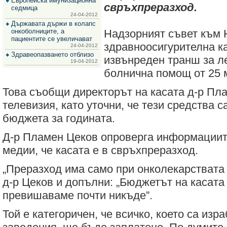
Европейска имунизационна
за
свръхпреразход.
седмица
зехтин
24-04-2012
и
Държавата държи в колапс
маслини
онкоболниците, а
Надзорният съвет към
пациентите се увеличават
здравноосигурителна к
24-04-2012
Здравеопазването отблизо
извънреден транш за л
19-04-2012
болнична помощ от 25 
Това съобщи директорът на касата д-р Пл
телевизия, като уточни, че тези средства с
бюджета за годината.
Д-р Пламен Цеков опроверга информациите
медии, че касата е в свръхпреразход.
„Преразход има само при онколекарствата о
д-р Цеков и допълни: „Бюджетът на касата 
превишаваме почти никъде”.
Той е категоричен, че всичко, което са из