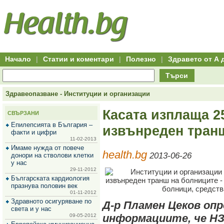
Hitro.bg
Групово
Клуб
-
пазаруване
50+
,
Всички
изгодни
начало
офети
оферти
-
за
Клуб
групово
50+
намаление
Hitro.bg
Начало
|
Статии и коментари
|
Полезно
|
Здравето от А 
-
Всички
Търси
актуални
оферти
Hitro.bg
Здравеопазване - Институции и организации
-
Всички
Касата изплаща 2
СВЪРЗАНИ
оферти
Hitro.bg
Епилепсията в България –
извънреден тран
-
факти и цифри
Търсене
11-02-2013
във
Имаме нужда от повече
health.bg
всички
2013-06-26
донори на стволови клетки
оферти
у нас
Всички
29-11-2012
оферти
Българската кардиология
за
празнува половин век
групово
01-11-2012
намаление
Здравното осигуряване по
Д-р Пламен Цеков опр
Промоции,
света и у нас
оферти
информациите, че НЗ
09-05-2012
Сайтът