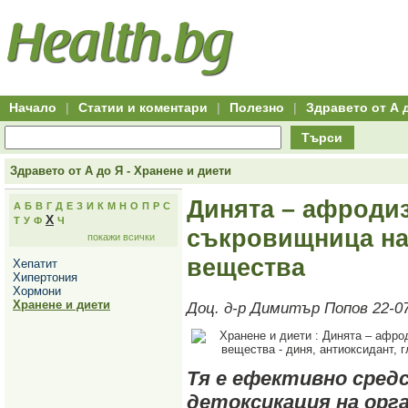
Hitro.bg
Групово
Клуб
-
пазаруване
50+
,
Всички
изгодни
начало
офети
оферти
-
за
Клуб
групово
50+
намаление
Hitro.bg
Начало
|
Статии и коментари
|
Полезно
|
Здравето от А 
-
Всички
Търси
актуални
оферти
Hitro.bg
Здравето от А до Я - Хранене и диети
-
Всички
Динята – афродиз
А
Б
В
Г
Д
Е
З
И
К
М
Н
О
П
Р
С
оферти
Х
Т
У
Ф
Ч
Hitro.bg
съкровищница на
покажи всички
-
Търсене
вещества
Хепатит
във
Хипертония
всички
Хормони
оферти
Хранене и диети
Доц. д-р Димитър Попов 22-0
Всички
оферти
за
групово
намаление
Тя е ефективно сред
Промоции,
оферти
детоксикация на орг
Сайтът