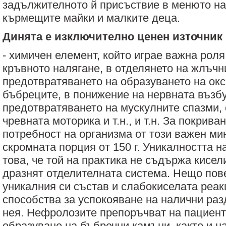
задължителното й присъствие в менюто на
кърмещите майки и малките деца.
Динята е изключително ценен източник 
- химичен елемент, който играе важна роля
кръвното налягане, в отделянето на жлъчни
предотвратяването на образуването на ок
бъбреците, в понижение на нервната възбу
предотвратяването на мускулните спазми,
чревната моторика и т.н., и т.н. За покрива
потребност на организма от този важен м
скромната порция от 150 г. Уникалността н
това, че той на практика не съдържа кисел
дразнят отделителната система. Нещо пов
уникалния си състав и слабокиселата реакц
способства за успокояване на налични раз
нея. Нефролозите препоръчват на пациент
образуване на бъбречни камъни, както и н