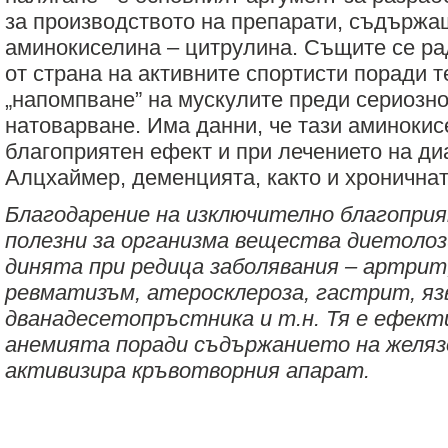
за производството на препарати, съдържа
аминокиселина – цитрулина. Същите се ра
от страна на активните спортисти поради 
„напомпване” на мускулите преди сериозн
натоварване. Има данни, че тази аминоки
благоприятен ефект и при лечението на диа
Алцхаймер, деменцията, както и хроничнат
Благодарение на изключително благопри
полезни за организма вещества диетоло
динята при редица заболявания – артрит,
ревматизъм, атеросклероза, гастрит, яз
дванадесетопръстника и т.н. Тя е ефект
анемията поради съдържанието на желяз
активизира кръвотворния апарат.