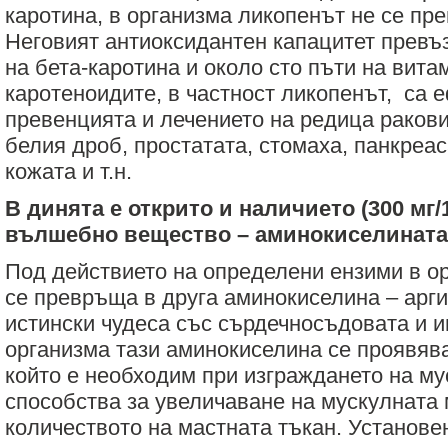
каротина, в организма ликопенът не се пр
Неговият антиоксидантен капацитет превъ
на бета-каротина и около сто пъти на витам
каротеноидите, в частност ликопенът, са 
превенцията и лечението на редица ракови
белия дроб, простатата, стомаха, панкреас
кожата и т.н.
В динята е открито и наличието (300 мг/1
вълшебно вещество – аминокиселината
Под действието на определени ензими в о
се превръща в друга аминокиселина – арги
истински чудеса със сърдечносъдовата и и
организма тази аминокиселина се проявява
който е необходим при изграждането на му
способства за увеличаване на мускулната
количеството на мастната тъкан. Установен