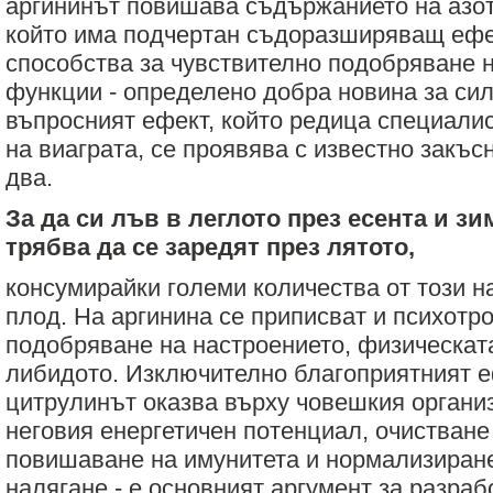
аргининът повишава съдържанието на азот
който има подчертан съдоразширяващ ефек
способства за чувствително подобряване 
функции - определено добра новина за сил
въпросният ефект, който редица специалис
на виаграта, се проявява с известно закъс
два.
За да си лъв в леглото през есента и зи
трябва да се заредят през лятото,
консумирайки големи количества от този 
плод. На аргинина се приписват и психотр
подобряване на настроението, физическата
либидото. Изключително благоприятният е
цитрулинът оказва върху човешкия органи
неговия енергетичен потенциал, очистване 
повишаване на имунитета и нормализиране
налягане - е основният аргумент за разраб