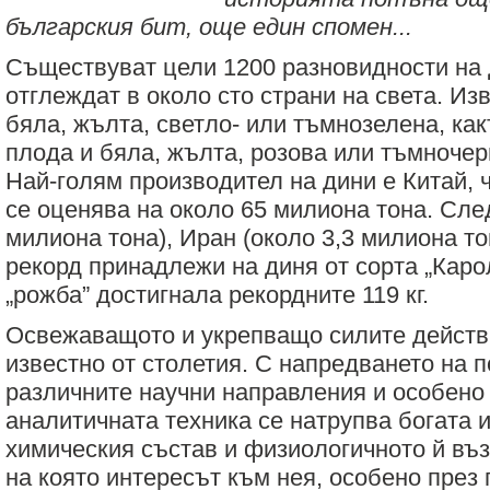
българския бит, още един спомен...
Съществуват цели 1200 разновидности на д
отглеждат в около сто страни на света. Из
бяла, жълта, светло- или тъмнозелена, как
плода и бяла, жълта, розова или тъмночер
Най-голям производител на дини е Китай, 
се оценява на около 65 милиона тона. Сле
милиона тона), Иран (около 3,3 милиона тон
рекорд принадлежи на диня от сорта „Каро
„рожба” достигнала рекордните 119 кг.
Освежаващото и укрепващо силите действ
известно от столетия. С напредването на 
различните научни направления и особено 
аналитичната техника се натрупва богата
химическия състав и физиологичното й въз
на която интересът към нея, особено през