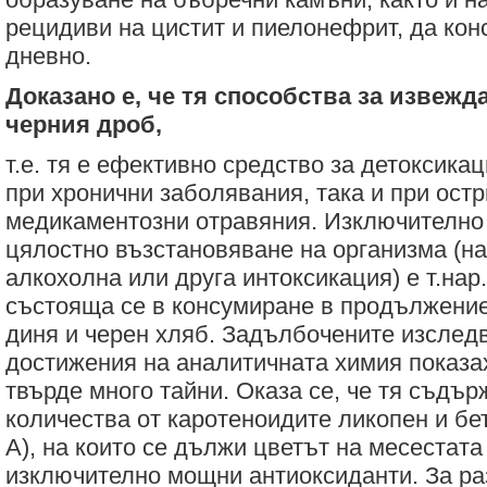
рецидиви на цистит и пиелонефрит, да конс
дневно.
Доказано е, че тя способства за извежд
черния дроб,
т.е. тя е ефективно средство за детоксика
при хронични заболявания, така и при остр
медикаментозни отравяния. Изключително
цялостно възстановяване на организма (н
алкохолна или друга интоксикация) е т.нар
състояща се в консумиране в продължение
диня и черен хляб. Задълбочените изслед
достижения на аналитичната химия показах
твърде много тайни. Оказа се, че тя съдър
количества от каротеноидите ликопен и бе
А), на които се дължи цветът на месестата 
изключително мощни антиоксиданти. За раз