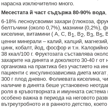
нарасна изключително много.
Месестата й част съдържа 80-90% вода
,
6-18% лесноусвоими захари (глюкоза, фрук
белтъчини (около 0,7%), мазнини (0,2%), ф
киселини, витамини ( А, С, В
, В
, В
, В
, 
1
2
3
5
ценни минерали – калий, калций, магнезий
цинк, кобалт, йод, фосфор и т.н. Калорийно
38 ккал/100 г. Фруктозата съставлява окол
захарите на динята и доколкото 30-40 г от 
организма на практика без участието на ин
пациенти с инсулинозависима диета могат 
300 г плод дневно. Фолиевата киселина, ч
наличие в динята беше установено неотдав
роля в кръвотворната и имунната система 
особено важна в периода на неговото разв
вътреутробното и в ранното детство, коет