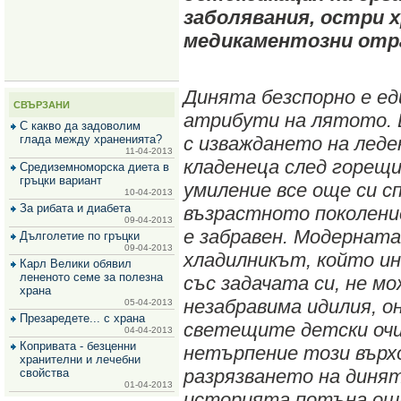
за
заболявания, остри 
зехтин
и
медикаментозни отр
маслини
Динята безспорно е е
СВЪРЗАНИ
атрибути на лятото.
С какво да задоволим
глада между храненията?
с изваждането на лед
11-04-2013
кладенеца след горещия
Средиземноморска диета в
гръцки вариант
умиление все още си с
10-04-2013
За рибата и диабета
възрастното поколени
09-04-2013
е забравен. Модерната
Дълголетие по гръцки
09-04-2013
хладилникът, който ин
Карл Велики обявил
лененото семе за полезна
със задачата си, не мо
храна
незабравима идилия, о
05-04-2013
Презаредете... с храна
светещите детски очи,
04-04-2013
Копривата - безценни
нетърпение този върх
хранителни и лечебни
разрязването на динят
свойства
01-04-2013
историята потъна още