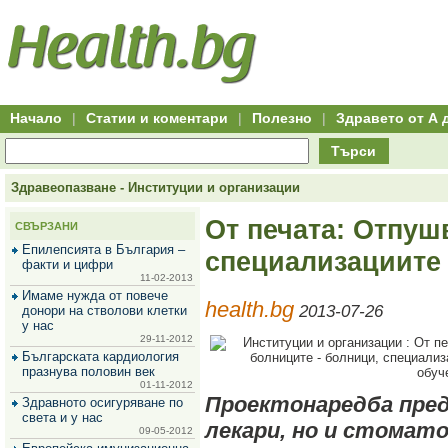
Hitro.bg
Групово
Клуб
-
пазаруване
50+
,
Всички
изгодни
начало
офети
оферти
-
за
Клуб
групово
50+
намаление
Hitro.bg
Начало
|
Статии и коментари
|
Полезно
|
Здравето от А 
-
Всички
Търси
актуални
оферти
Hitro.bg
Здравеопазване - Институции и организации
-
Всички
От печата: Отпуш
СВЪРЗАНИ
оферти
Hitro.bg
Епилепсията в България –
специализациите
-
факти и цифри
Търсене
11-02-2013
във
Имаме нужда от повече
health.bg
всички
2013-07-26
донори на стволови клетки
оферти
у нас
Всички
29-11-2012
оферти
Българската кардиология
за
празнува половин век
групово
01-11-2012
намаление
Проектонаредба пред
Здравното осигуряване по
Промоции,
света и у нас
лекари, но и стомато
оферти
09-05-2012
Сайтът