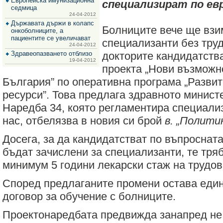
Европейска имунизационна
специализират по ев
за
седмица
зехтин
24-04-2012
и
Държавата държи в колапс
маслини
Болниците вече ще взи
онкоболниците, а
пациентите се увеличават
специализанти без труд
24-04-2012
Здравеопазването отблизо
докторите кандидатств
19-04-2012
проекта „Нови възможно
България” по оперативна програма „Разви
ресурси”. Това предлага здравното минист
Наредба 34, която регламентира специали
нас, отбелязва в новия си брой
в. „Политик
Досега, за да кандидатстват по въпросната
бъдат зачислени за специализанти, те тря
минимум 5 години лекарски стаж на трудов
Според предлаганите промени остава един
договор за обучение с болниците.
Проектонаредбата предвижда занапред не 