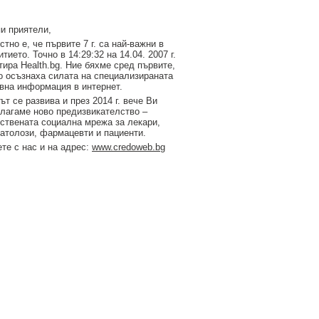
и приятели,
стно е, че първите 7 г. са най-важни в
итието. Точно в 14:29:32 на 14.04. 2007 г.
тирa Health.bg. Ние бяхме сред първите,
о осъзнаха силата на специализираната
вна информация в интернет.
ът се развива и през 2014 г. вече Ви
лагаме ново предизвикателство –
ствената социална мрежа за лекари,
атолози, фармацевти и пациенти.
те с нас и на адрес:
www.credoweb.bg