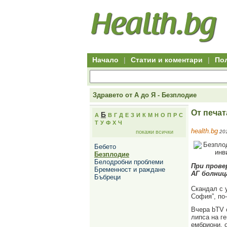
Hitro.bg
Групово
Клуб
-
пазаруване
50+
,
Всички
изгодни
начало
офети
оферти
-
за
Клуб
групово
50+
намаление
Hitro.bg
Начало
|
Статии и коментари
|
По
-
Всички
актуални
оферти
Hitro.bg
Здравето от А до Я - Безплодие
-
Всички
От печа
Б
А
В
Г
Д
Е
З
И
К
М
Н
О
П
Р
С
оферти
Т
У
Ф
Х
Ч
Hitro.bg
health.bg
покажи всички
201
-
Търсене
Бебето
във
Безплодие
всички
Белодробни проблеми
оферти
При прове
Бременност и раждане
Всички
АГ болниц
Бъбреци
оферти
за
Скандал с 
групово
София”, по-
намаление
Промоции,
Вчера bTV 
оферти
липса на г
Сайтът
ембриони, 