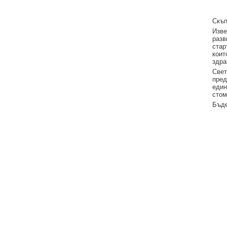
Скъп
Изве
разв
стар
коит
здра
Свет
пред
един
стом
Бъде