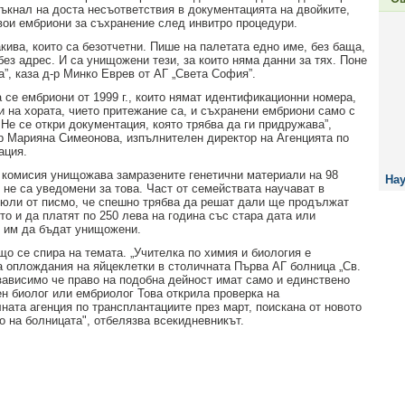
тъкнал на доста несъответствия в документацията на двойките,
вои ембриони за съхранение след инвитро процедури.
кива, които са безотчетни. Пише на палетата едно име, без баща,
без адрес. И са унищожени тези, за които няма данни за тях. Поне
”, каза д-р Минко Еврев от АГ „Света София”.
а се ембриони от 1999 г., които нямат идентификационни номера,
и на хората, чието притежание са, и съхранени ембриони само с
Не се откри документация, която трябва да ги придружава”,
р Марияна Симеонова, изпълнителен директор на Агенцията по
ация.
 комисия унищожава замразените генетични материали на 98
Нау
 не са уведомени за това. Част от семействата научават в
 юли от писмо, че спешно трябва да решат дали ще продължат
то и да платят по 250 лева на година със стара дата или
 им да бъдат унищожени.
що се спира на темата. „Учителка по химия и биология е
 оплождания на яйцеклетки в столичната Първа АГ болница „Св.
зависимо че право на подобна дейност имат само и единствено
н биолог или ембриолог Това открила проверка на
ната агенция по трансплантациите през март, поискана от новото
о на болницата", отбелязва всекидневникът.