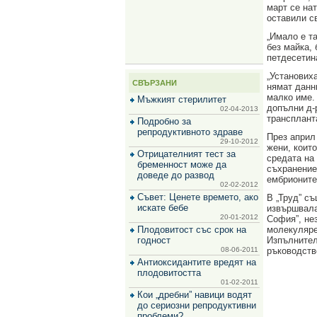
за
март се на
зехтин
оставили с
и
„Имало е та
маслини
без майка, 
петдесетина
„Установих
СВЪРЗАНИ
нямат данн
малко име. 
Мъжкият стерилитет
допълни д-
02-04-2013
трансплант
Подробно за
репродуктивното здраве
През април
29-10-2012
жени, които
Отрицателният тест за
средата на
бременност може да
съхранение
доведе до развод
ембрионите
02-02-2012
Съвет: Ценете времето, ако
В „Труд” съ
искате бебе
извършвала
20-01-2012
София”, не
Плодовитост със срок на
молекуляре
годност
Изпълнител
08-06-2011
ръководств
Антиоксидантите вредят на
плодовитостта
01-02-2011
Кои „дребни” навици водят
до сериозни репродуктивни
проблеми?