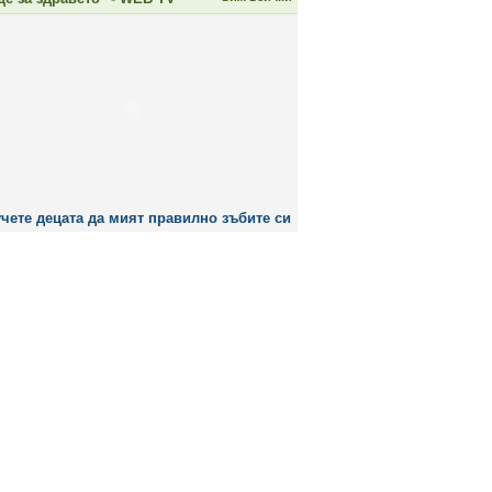
чете децата да мият правилно зъбите си