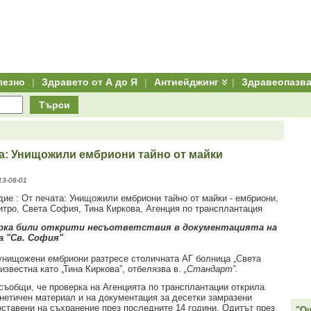
лезно
|
Здравето от А до Я
|
Антиейджинг
|
Здравеопазв
Търси
та: Унищожили ембриони тайно от майки
3-08-01
рка били открити несъответствия в документацията на
а "Св. София"
унищожени ембриони разтресе столичната АГ болница „Света
известна като „Тина Киркова”, отбелязва в.
„Стандарт”.
съобщи, че проверка на Агенцията по трансплантации открила
енетичен материал и на документация за десетки замразени
оставени на съхранение през последните 14 години. Одитът през
"Ощ