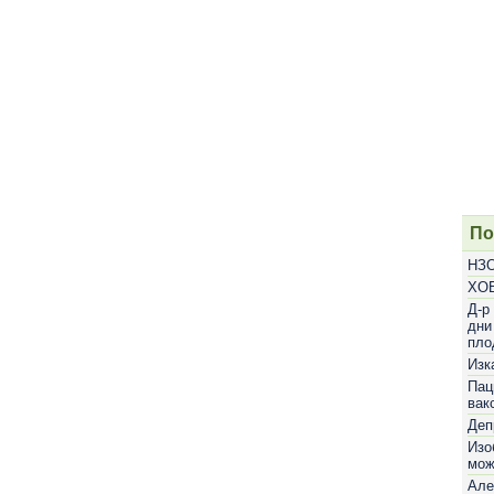
По
НЗО
ХОБ
Д-р
дни
пло
Изк
Пац
вак
Деп
Изо
мож
Але