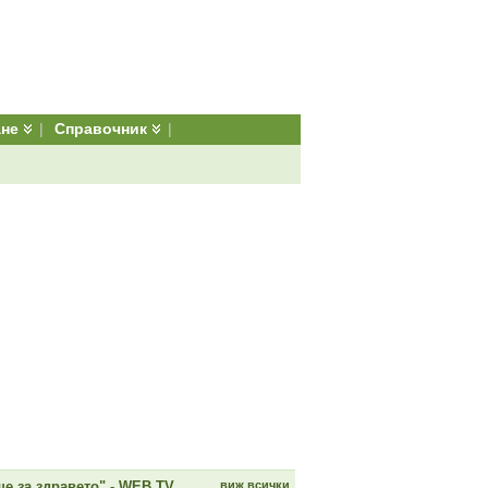
ане
|
Справочник
|
е за здравето" - WEB TV
виж всички