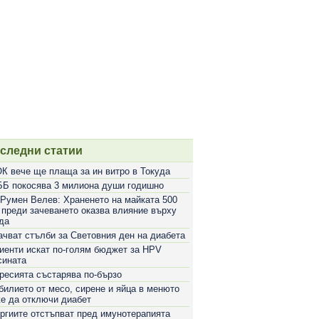
следни статии
К вече ще плаща за ин витро в Токуда
Б покосява 3 милиона души годишно
 Румен Велев: Храненето на майката 500
 преди зачеването оказва влияние върху
да
ачват стълби за Световния ден на диабета
иенти искат по-голям бюджет за HPV
сината
ресията състарява по-бързо
билието от месо, сирене и яйца в менюто
е да отключи диабет
ргиите отстъпват пред имунотерапията