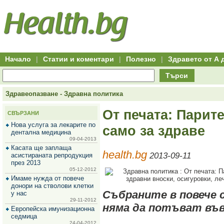
Hitro.bg
Групово
Клуб
-
пазаруване
50+
,
Всички
изгодни
начало
офети
оферти
-
за
Клуб
групово
50+
намаление
Hitro.bg
Начало
|
Статии и коментари
|
Полезно
|
Здравето от А 
-
Всички
Търси
актуални
оферти
Hitro.bg
Здравеопазване - Здравна политика
-
Всички
От печата: Парите
СВЪРЗАНИ
оферти
Hitro.bg
Нова услуга за лекарите по
само за здраве
-
дентална медицина
Търсене
09-04-2013
във
Касата ще заплаща
health.bg
всички
2013-09-11
асистираната репродукция
оферти
през 2013
Всички
05-12-2012
оферти
Имаме нужда от повече
за
донори на стволови клетки
групово
Събраните в повече 
у нас
намаление
29-11-2012
няма да потъват във
Промоции,
Европейска имунизационна
оферти
седмица
Сайтът
24-04-2012