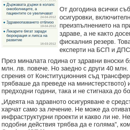
за
Държавата държи в колапс
зехтин
От догодина всички съ
онкоболниците, а
и
пациентите се увеличават
маслини
осигуровки, включителн
24-04-2012
Здравеопазването отблизо
преизпълнението на пр
19-04-2012
Лекарите бягат заради
здраве, а не както досе
бюрокрация и липса на
развитие
фискалния резерв. Тов
16-03-2012
експерти на БСП и ДПС
През миналата година от здравни вноски б
млн. лв. повече. Но заедно с други 40 млн.
спрения от Конституционния съд трансфер,
трябваше да преведе на министерството) и
предходни години, така и не стигнаха до б
„Идеята на здравното осигуряване е средст
харчат само за лечение. Не може да отиват
инфраструктурни проекти и какво ли не. Н
подобни действия трябва да е голяма”, ко