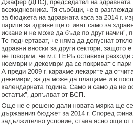
Джафер (ДПС), председател на здравната 
всекидневника. Тя съобщи, че в разглежда
за бюджета на здравната каса за 2014 г. и
парите за здраве ще отиват само за здраве
искане и не може да бъде по друг начин”, 
Те подчертават, че няма да допуснат откло
здравни вноски за други сектори, защото е
не говорим, че м.г. ГЕРБ оставиха разходи 
ноември и декември да се покриват с пари
А преди 2009 г. карахме лекарите да отчит
декември, за да може да плащаме и в пос
календарната година. Само и само да не о
остатък”, допълват от БСП.
Още не е решено дали новата мярка ще се 
държавния бюджет за 2014 г. Според фина
задължително условие, става ясно още от