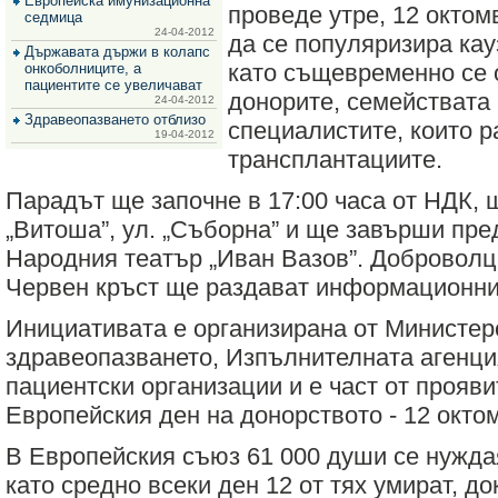
Европейска имунизационна
проведе утре, 12 октом
за
седмица
зехтин
24-04-2012
да се популяризира кау
и
Държавата държи в колапс
маслини
като същевременно се 
онкоболниците, а
пациентите се увеличават
донорите, семействата 
24-04-2012
Здравеопазването отблизо
специалистите, които р
19-04-2012
трансплантациите.
Парадът ще започне в 17:00 часа от НДК, 
„Витоша”, ул. „Съборна” и ще завърши пре
Народния театър „Иван Вазов”. Доброволц
Червен кръст ще раздават информационни
Инициативата е организирана от Министер
здравеопазването, Изпълнителната агенци
пациентски организации и е част от прояви
Европейския ден на донорството - 12 окто
В Европейския съюз 61 000 души се нужда
като средно всеки ден 12 от тях умират, до