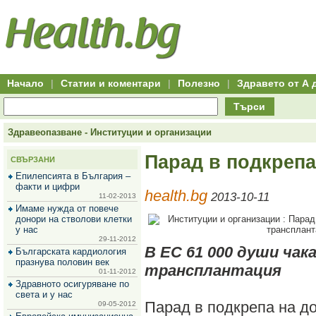
Hitro.bg
Групово
Клуб
-
пазаруване
50+
,
Всички
изгодни
начало
офети
оферти
-
за
Клуб
групово
50+
намаление
Hitro.bg
Начало
|
Статии и коментари
|
Полезно
|
Здравето от А 
-
Всички
Търси
актуални
оферти
Hitro.bg
Здравеопазване - Институции и организации
-
Всички
Парад в подкрепа
СВЪРЗАНИ
оферти
Hitro.bg
Епилепсията в България –
-
факти и цифри
health.bg
Търсене
2013-10-11
11-02-2013
във
Имаме нужда от повече
всички
донори на стволови клетки
оферти
у нас
Всички
29-11-2012
оферти
В ЕС 61 000 души чак
Българската кардиология
за
празнува половин век
трансплантация
групово
01-11-2012
намаление
Здравното осигуряване по
Промоции,
света и у нас
оферти
Парад в подкрепа на д
09-05-2012
Сайтът