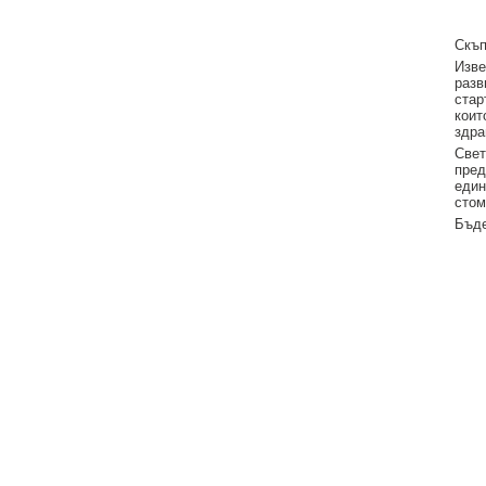
Скъп
Изве
разв
стар
коит
здра
Свет
пред
един
стом
Бъде