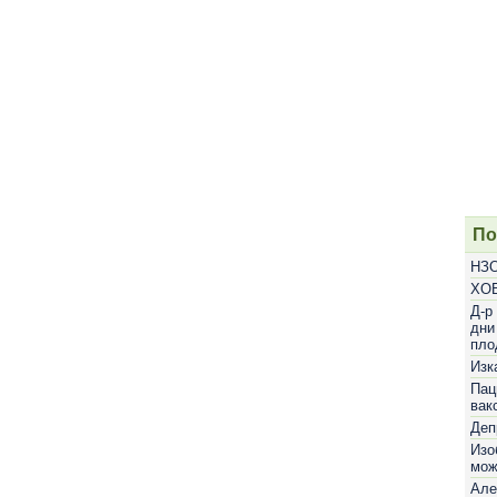
По
НЗО
ХОБ
Д-р
дни
пло
Изк
Пац
вак
Деп
Изо
мож
Але