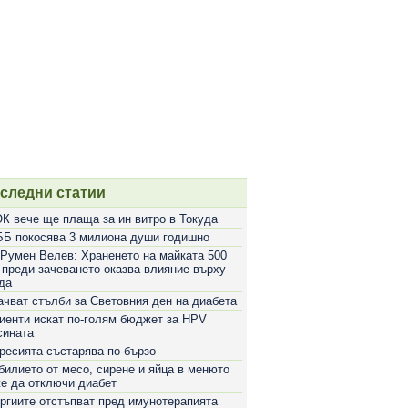
следни статии
К вече ще плаща за ин витро в Токуда
Б покосява 3 милиона души годишно
 Румен Велев: Храненето на майката 500
 преди зачеването оказва влияние върху
да
ачват стълби за Световния ден на диабета
иенти искат по-голям бюджет за HPV
сината
ресията състарява по-бързо
билието от месо, сирене и яйца в менюто
е да отключи диабет
ргиите отстъпват пред имунотерапията