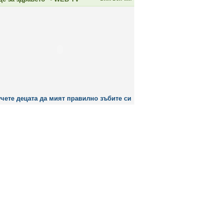
чете децата да мият правилно зъбите си