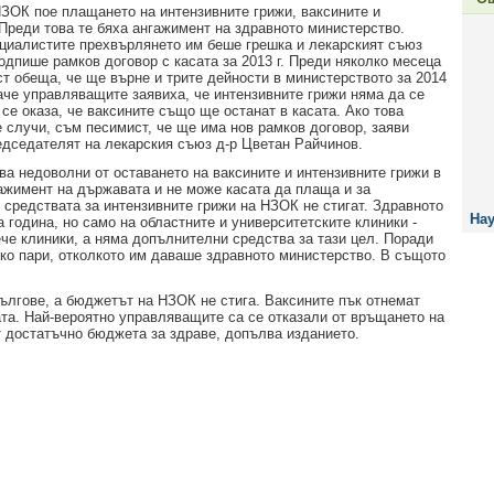
 НЗОК пое плащането на интензивните грижи, ваксините и
 Преди това те бяха ангажимент на здравното министерство.
циалистите прехвърлянето им беше грешка и лекарският съюз
одпише рамков договор с касата за 2013 г. Преди няколко месеца
ст обеща, че ще върне и трите дейности в министерството за 2014
баче управляващите заявиха, че интензивните грижи няма да се
 се оказа, че ваксините също ще останат в касата. Ако това
е случи, съм песимист, че ще има нов рамков договор, заяви
едседателят на лекарския съюз д-р Цветан Райчинов.
ва недоволни от оставането на ваксините и интензивните грижи в
нгажимент на държавата и не може касата да плаща и за
е средствата за интензивните грижи на НЗОК не стигат. Здравното
Нау
 година, но само на областните и университетските клиники -
че клиники, а няма допълнителни средства за тази цел. Поради
ко пари, отколкото им даваше здравното министерство. В същото
дългове, а бюджетът на НЗОК не стига. Ваксините пък отнемат
ата. Най-вероятно управляващите са се отказали от връщането на
т достатъчно бюджета за здраве, допълва изданието.