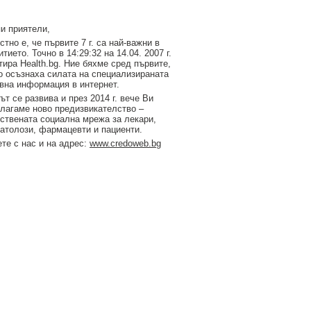
и приятели,
стно е, че първите 7 г. са най-важни в
итието. Точно в 14:29:32 на 14.04. 2007 г.
тирa Health.bg. Ние бяхме сред първите,
о осъзнаха силата на специализираната
вна информация в интернет.
ът се развива и през 2014 г. вече Ви
лагаме ново предизвикателство –
ствената социална мрежа за лекари,
атолози, фармацевти и пациенти.
те с нас и на адрес:
www.credoweb.bg