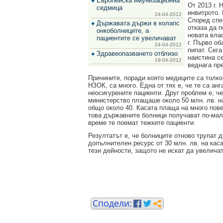
Европейска имунизационна
за
От 2013 г.
седмица
зехтин
инвитрото.
24-04-2012
и
Според спе
Държавата държи в колапс
маслини
отказа да п
онкоболниците, а
новата вла
пациентите се увеличават
г. Първо о
24-04-2012
пипат. Сега
Здравеопазването отблизо
наистина с
19-04-2012
веднага пр
Причините, поради която медиците са толко
НЗОК, са много. Една от тях е, че те са а
неосигурените пациенти. Друг проблем е, ч
министерство плащаше около 50 млн. лв. на
общо около 40. Касата плаща на много пове
това държавните болници получават по-мал
време те поемат тежките пациенти.
Резултатът е, че болниците отново трупат 
допълнителен ресурс от 30 млн. лв. на кас
тези дейности, защото не искат да увелича