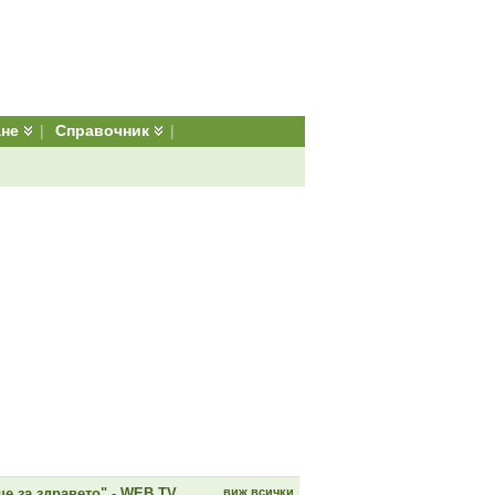
ане
|
Справочник
|
е за здравето" - WEB TV
виж всички