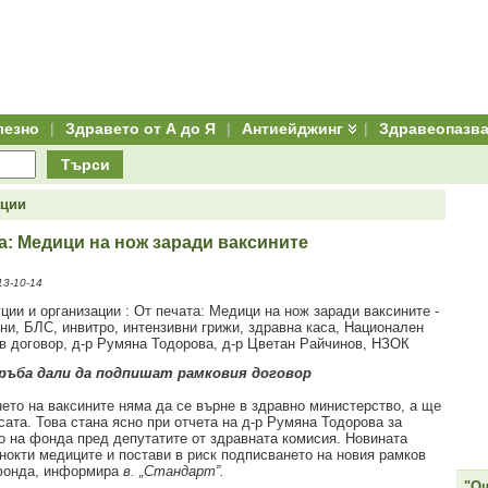
лезно
|
Здравето от А до Я
|
Антиейджинг
|
Здравеопазв
Търси
ации
а: Медици на нож заради ваксините
3-10-14
 ръба дали да подпишат рамковия договор
ето на ваксините няма да се върне в здравно министерство, а ще
сата. Това стана ясно при отчета на д-р Румяна Тодорова за
о на фонда пред депутатите от здравната комисия. Новината
 нокти медиците и постави в риск подписването на новия рамков
фонда, информира
в. „Стандарт”.
"Ощ