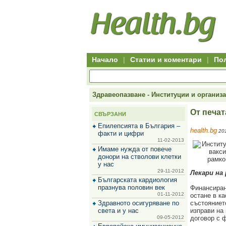
Hitro.bg
Групово
Клуб
-
пазаруване
50+
,
Всички
изгодни
начало
офети
оферти
-
за
Клуб
групово
50+
намаление
Hitro.bg
Начало
|
Статии и коментари
|
По
-
Всички
актуални
оферти
Hitro.bg
Здравеопазване - Институции и организ
-
Всички
От печат
СВЪРЗАНИ
оферти
Hitro.bg
Епилепсията в България –
health.bg
201
-
факти и цифри
Търсене
11-02-2013
във
Имаме нужда от повече
всички
донори на стволови клетки
оферти
у нас
Всички
29-11-2012
Лекари на
оферти
Българската кардиология
за
празнува половин век
Финансиран
групово
01-11-2012
остане в ка
намаление
Здравното осигуряване по
състояниет
Промоции,
света и у нас
изправи на
оферти
09-05-2012
договор с 
Сайтът