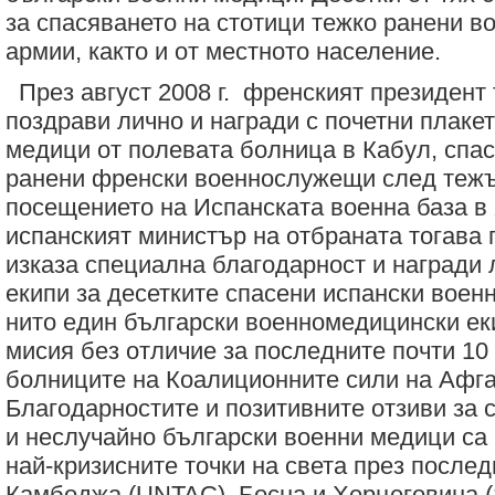
за спасяването на стотици тежко ранени в
армии, както и от местното население.
През август 2008 г. френският президент
поздрави лично и награди с почетни плаке
медици от полевата болница в Кабул, спас
ранени френски военнослужещи след тежъ
посещението на Испанската военна база в 
испанският министър на отбраната тогава 
изказа специална благодарност и награди 
екипи за десетките спасени испански воен
нито един български военномедицински ек
мисия без отличие за последните почти 10 
болниците на Коалиционните сили на Афга
Благодарностите и позитивните отзиви за
и неслучайно български военни медици са 
най-кризисните точки на света през послед
Камбоджа (
UNTAC), Босна и Херцеговина 