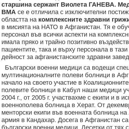
старшина сержант Виолета ГАНЕВА. Мед
ВМА
се е отличила с изключителни постиж
областта на
комплексните здравни гриж
в мисията на НАТО в Афганистан. Тя е обу
персонал във всички аспекти на комплексн
имала пряко и трайно позитивно въздейств
пациентите, така и върху персонала в таз
дейност за афганистанските здравни завед
Български военни медици са водещи спец
мултинационалните полеви болници в Афг
начало на своето участие в Коалиционните
полевите болници в Кабул наши медици уч
2004 г., от 2005 г. участвахме с екипи и в и
военнополева болница в Херат. От декемвр
менторски екипи във военната болница на
армия в Кандахар. Досега в Афганистан са
български военни медици. Десетки от тях 