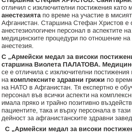
отличил с изключителни постижения като 
анестезията
по време на участие в мисия
Афганистан. Старшина Стефан Христов е 
анестезиологичен персонал в аспектите на
медицинските процедури по отношение на
анестезия.
С „Армейски медал за високи постижен
старшина Виолета ПАЛАТОВА. Медицинс
се е отличила с изключителни постижения 
на
комплексните здравни грижи
по време
на НАТО в Афганистан. Тя експертно е об
персонал във всички аспекти на комплексн
имала пряко и трайно позитивно въздейств
пациентите, така и върху персонала в таз
дейност за афганистанските здравни завед
С „Армейски медал за високи постижен