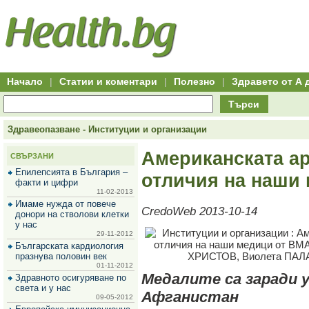
Hitro.bg
Групово
Клуб
-
пазаруване
50+
,
Всички
изгодни
начало
офети
оферти
-
за
Клуб
групово
50+
намаление
Hitro.bg
Начало
|
Статии и коментари
|
Полезно
|
Здравето от А 
-
Всички
Търси
актуални
оферти
Hitro.bg
Здравеопазване - Институции и организации
-
Всички
Американската а
СВЪРЗАНИ
оферти
Hitro.bg
Епилепсията в България –
отличия на наши
-
факти и цифри
Търсене
11-02-2013
във
Имаме нужда от повече
CredoWeb 2013-10-14
всички
донори на стволови клетки
оферти
у нас
Всички
29-11-2012
оферти
Българската кардиология
за
празнува половин век
групово
01-11-2012
намаление
Медалите са заради 
Здравното осигуряване по
Промоции,
света и у нас
Афганистан
оферти
09-05-2012
Сайтът