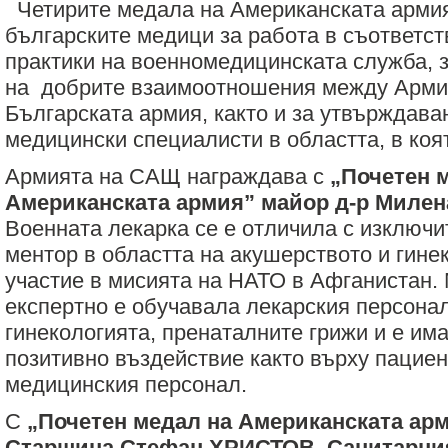
Четирите медала на Американската армия
българските медици за работа в съответст
практики на военномедицинската служба, з
на добрите взаимоотношения между Арми
Българската армия, както и за утвърждава
медицински специалисти в областта, в коят
Армията на САЩ награждава с
„Почетен 
Американската армия” майор д-р Миле
Военната лекарка се е отличила с изключи
ментор в областта на акушерството и гине
участие в мисията на НАТО в Афганистан.
експертно е обучавала лекарския персонал
гинекологията, пренаталните грижи и е им
позитивно въздействие както върху пациент
медицинския персонал.
С
„Почетен медал на Американската арм
Старшина Стефан ХРИСТОВ. Санитарни