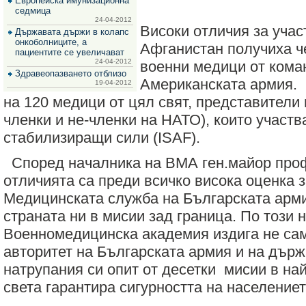
Европейска имунизационна
за
седмица
зехтин
24-04-2012
и
Високи отличия за учас
Държавата държи в колапс
маслини
онкоболниците, а
Афганистан получиха ч
пациентите се увеличават
24-04-2012
военни медици от кома
Здравеопазването отблизо
Американската армия.
Н
19-04-2012
на 120 медици от цял свят, представители
членки и не-членки на НАТО), които участ
стабилизиращи сили (ISAF).
Според началника на ВМА ген.майор проф
отличията са преди всичко висока оценка 
Медицинската служба на Българската арми
страната ни в мисии зад граница.
По този 
Военномедицинска академия издига не са
авторитет на Българската армия и на държа
натрупания
си опит от десетки
мисии в най
света гарантира сигурността на населениет