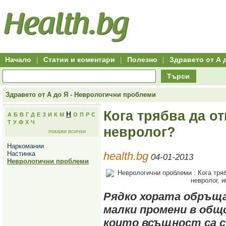
Hitro.bg
Групово
Клуб
-
пазаруване
50+
,
Всички
изгодни
начало
офети
оферти
-
за
Клуб
групово
50+
намаление
Hitro.bg
Начало
|
Статии и коментари
|
Полезно
|
Здравето от А 
-
Всички
Търси
актуални
оферти
Hitro.bg
Здравето от А до Я - Неврологични проблеми
-
Всички
Кога трябва да о
Н
А
Б
В
Г
Д
Е
З
И
К
М
О
П
Р
С
оферти
Т
У
Ф
Х
Ч
Hitro.bg
невролог?
покажи всички
-
Търсене
Наркомании
във
Настинка
health.bg
всички
04-01-2013
Неврологични проблеми
оферти
Всички
оферти
за
групово
Рядко хората обръща
намаление
малки промени в общ
Промоции,
оферти
които всъщност са си
Сайтът