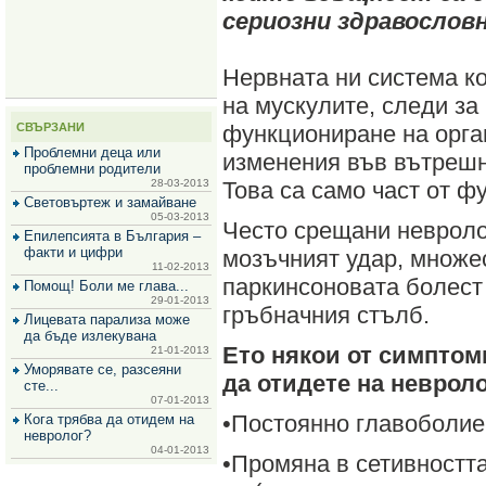
за
сериозни здравослов
зехтин
и
маслини
Нервната ни система к
на мускулите, следи за
СВЪРЗАНИ
функциониране на орган
Проблемни деца или
изменения във вътрешн
проблемни родители
28-03-2013
Това са само част от ф
Световъртеж и замайване
05-03-2013
Често срещани невроло
Епилепсията в България –
факти и цифри
мозъчният удар, множе
11-02-2013
паркинсоновата болест
Помощ! Боли ме глава...
29-01-2013
гръбначния стълб.
Лицевата парализа може
да бъде излекувана
Ето някои от симптом
21-01-2013
Уморявате се, разсеяни
да отидетe на невроло
сте...
07-01-2013
•Постоянно главоболие
Кога трябва да отидем на
невролог?
04-01-2013
•Промяна в сетивността