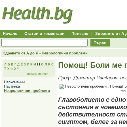
Hitro.bg
Групово
Клуб
-
пазаруване
50+
,
Всички
изгодни
начало
офети
оферти
-
за
Клуб
групово
50+
намаление
Hitro.bg
Начало
|
Статии и коментари
|
Полезно
|
Здравето от А 
-
Всички
Търси
актуални
оферти
Hitro.bg
Здравето от А до Я - Неврологични проблеми
-
Всички
Помощ! Боли ме г
Н
А
Б
В
Г
Д
Е
З
И
К
М
О
П
Р
С
оферти
Т
У
Ф
Х
Ч
Hitro.bg
покажи всички
-
Проф. Димитър Чавдаров, нев
Търсене
Наркомании
във
Настинка
всички
Неврологични проблеми
оферти
Всички
Главоболието е едно
оферти
за
състояния в човешко
групово
намаление
действителност ста
Промоции,
симптом, белег за не
оферти
Сайтът