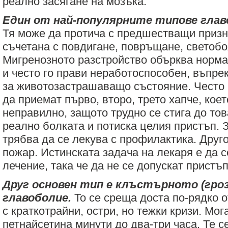
реално засягане на мозъка.
Един от най-популярните типове глав
Тя може да протича с предшестващи призна
съчетана с повдигане, повръщане, светобоя
Мигренозното разстройство обърква норма
и често го прави неработоспособен, въпрек
за животозастрашаващо състояние. Често 
да приемат първо, второ, трето хапче, кое
неправилно, защото трудно се стига до тов
реално болката и потиска целия пристъп. 
трябва да се лекува с профилактика. Друго
пожар. Истинската задача на лекаря е да 
лечение, така че да не се допускат пристъп
Друг основен тип е клъстърното (гро
главоболие.
То се среща доста по-рядко о
с краткотрайни, остри, но тежки кризи. Мо
петнайсетина минути до два-три часа. Те с