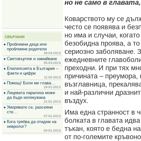
но не само в главата,
за
зехтин
и
маслини
Коварството му се дълж
често се появява и бе
но има и случаи, когато
СВЪРЗАНИ
безобидна проява, а то
Проблемни деца или
проблемни родители
сериозно заболяване. З
28-03-2013
ежедневните главоболи
Световъртеж и замайване
05-03-2013
преходни. И при тях мн
Епилепсията в България –
факти и цифри
причината – преумора,
11-02-2013
възглавница, прекалява
Помощ! Боли ме глава...
29-01-2013
и най-различни дразнит
Лицевата парализа може
да бъде излекувана
въздух.
21-01-2013
Уморявате се, разсеяни
Има една странност в 
сте...
07-01-2013
болката в главата идва
Кога трябва да отидем на
невролог?
тъкан, която е бедна н
04-01-2013
от по-големите кръвон