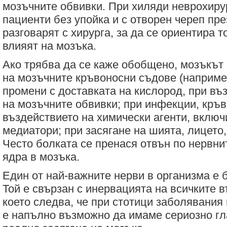
мозъчните обвивки. При хиляди неврохиру
пациенти без упойка и с отворен череп пр
разговарят с хирурга, за да се ориентира т
влияят на мозъка.
Ако трябва да се каже обобщено, мозъкът
на мозъчните кръвоносни съдове (наприме
промени с доставката на кислород, при въ
на мозъчните обвивки; при инфекции, кръ
въздействието на химически агенти, включ
медиатори; при засягане на шията, лицето
Често болката се пренася отвън по нервни
ядра в мозъка.
Един от най-важните нерви в организма е 
Той е свързан с инервацията на всичките 
което следва, че при стотици заболявания
е напълно възможно да имаме сериозно гл