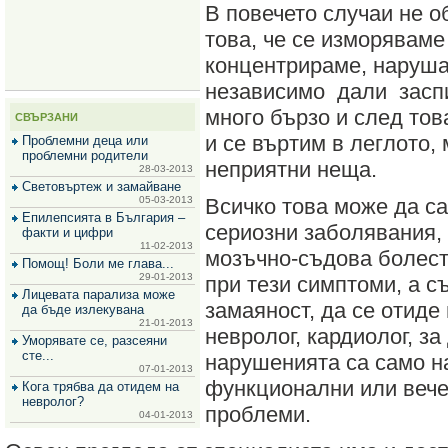
В повечето случаи не 
за
зехтин
това, че се изморяваме
и
маслини
концентрираме, наруша
независимо дали заспи
много бързо и след тов
СВЪРЗАНИ
и се въртим в леглото, 
Проблемни деца или
проблемни родители
неприятни неща.
28-03-2013
Световъртеж и замайване
05-03-2013
Всичко това може да с
Епилепсията в България –
сериозни заболявания,
факти и цифри
11-02-2013
мозъчно-съдова болест.
Помощ! Боли ме глава...
29-01-2013
при тези симптоми, а с
Лицевата парализа може
замаяност, да се отиде
да бъде излекувана
21-01-2013
невролог, кардиолог, за
Уморявате се, разсеяни
сте...
нарушенията са само н
07-01-2013
функционални или вече
Кога трябва да отидем на
невролог?
проблеми.
04-01-2013