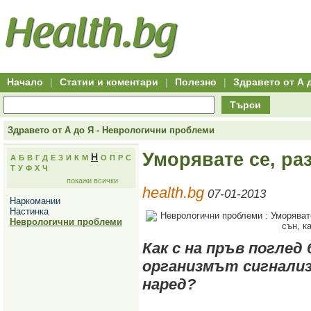
Hitro.bg
Групово
Клуб
-
пазаруване
50+
,
Всички
изгодни
начало
офети
оферти
-
за
Клуб
групово
50+
намаление
Hitro.bg
Начало
|
Статии и коментари
|
Полезно
|
Здравето от А 
-
Всички
Търси
актуални
оферти
Hitro.bg
Здравето от А до Я - Неврологични проблеми
-
Всички
Уморявате се, раз
Н
А
Б
В
Г
Д
Е
З
И
К
М
О
П
Р
С
оферти
Т
У
Ф
Х
Ч
Hitro.bg
покажи всички
-
health.bg
Търсене
07-01-2013
Наркомании
във
Настинка
всички
Неврологични проблеми
оферти
Всички
оферти
Как с на пръв поглед
за
организмът сигнализи
групово
намаление
наред?
Промоции,
оферти
Сайтът