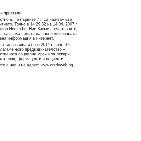
и приятели,
стно е, че първите 7 г. са най-важни в
итието. Точно в 14:29:32 на 14.04. 2007 г.
тирa Health.bg. Ние бяхме сред първите,
о осъзнаха силата на специализираната
вна информация в интернет.
ът се развива и през 2014 г. вече Ви
лагаме ново предизвикателство –
ствената социална мрежа за лекари,
атолози, фармацевти и пациенти.
те с нас и на адрес:
www.credoweb.bg