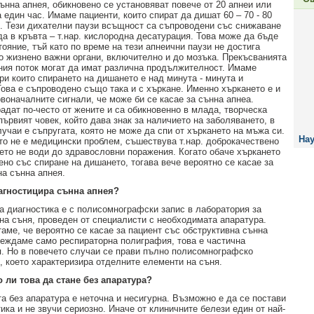
ънна апнея, обикновено се установяват повече от 20 апнeи или
 един час. Имаме пациенти, които спират да дишат 60 – 70 - 80
с. Тези дихателни паузи всъщност са съпроводени със снижаване
да в кръвта – т.нар. кислородна десатурация. Това може да бъде
ояние, тъй като по време на тези апнеични паузи не достига
о жизнено важни органи, включително и до мозъка. Прекъсванията
ния поток могат да имат различна продължителност. Имаме
ри които спирането на дишането е над минута - минута и
Това е съпроводено също така и с хъркане. Именно хъркането е и
рвоначалните сигнали, че може би се касае за сънна апнеа.
адат по-често от жените и са обикновенно в млада, творческа
първият човек, който дава знак за наличието на заболяването, в
учаи е съпругата, която не може да спи от хъркането на мъжа си.
Нау
то не е медицински проблем, съшествува т.нар. доброкачествено
оето не води до здравословни поражения. Когато обаче хъркането
ено със спиране на дишането, тогава вече вероятно се касае за
на сънна апнея.
иагностицира сънна апнея?
а диагностика е с полисомнографски запис в лаборатория за
на съня, проведен от специалисти с необходимата апаратура.
таме, че вероятно се касае за пациент със обструктивна сънна
веждаме само респираторна полиграфия, това е частична
. Но в повечето случаи се прави пълно полисомнографско
, което характеризира отделните елементи на съня.
 ли това да стане без апаратура?
а без апаратура е неточна и несигурна. Възможно е да се постави
тика и не звучи сериозно. Иначе от клиничните белези един от най-