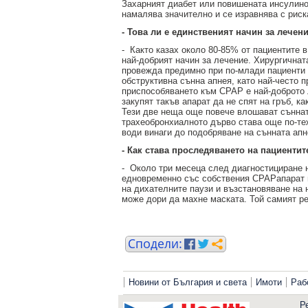
Захарният диабет или повишената инсулино
намалява значително и се изравнява с риск
- Това ли е единственият начин за лечен
-
Както казах около 80-85% от пациентите 
най-добрият начин за лечение. Хирургичнат
провежда предимно при по-млади пациенти 
обструктивна сънна апнея, като най-често 
приспособяването към CPAP е най-доброто л
закупят такъв апарат да не спят на гръб, к
Тези две неща още повече влошават съннат
трахеобронхиалното дърво става още по-т
води винаги до подобряване на сънната апн
- Как става проследяването на пациентит
-
Около три месеца след диагностициране 
едновременно със собствения CPAPапарат н
на дихателните паузи и възстановяване на 
може дори да махне маската. Той самият реш
Новини от България и света
Имоти
Раб
Р