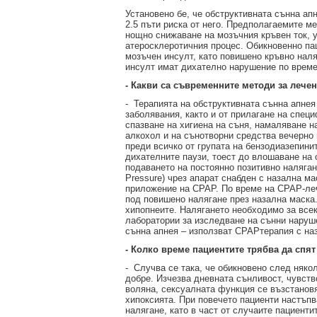
Установено бе, че обструктивната сънна ап
2.5 пъти риска от него. Предполагаемите м
нощно снижаване на мозъчния кръвен ток, 
атеросклеротичния процес. Обикновенно пац
мозъчен инсулт, като повишено кръвно наля
инсулт имат дихателно нарушение по време
- Какви са съвременните методи за лече
-
Терапията на обструктивната сънна апне
заболявания, както и от прилагане на спе
спазване на хигиена на съня, намаляване н
алкохол и на сънотворни средства вечерно 
преди всичко от групата на бензодиазепини
дихателните паузи, тоест до влошаване на 
подаването на постоянно позитивно наляган
Рressure) чрез апарат снабден с назална м
приложение на СРАР. По време на СРАР-леч
под повишено налягане през назална маска.
хипопнеите. Налягането необходимо за все
лаборатории за изследване на сънни наруш
сънна апнея – използват
CPAPтерапия с наз
- Колко време пациентите трябва да спят
-
Случва се така, че обикновено след няко
добре. Изчезва дневната сънливост, чувств
воляна, сексуалната функция се възстанов
хипоксията. При повечето пациенти настъпв
налягане, като в част от случаите пациент