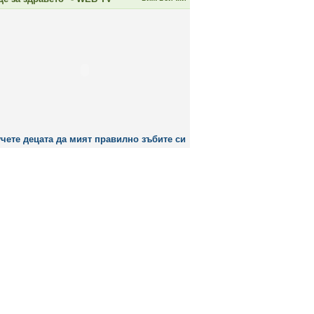
чете децата да мият правилно зъбите си