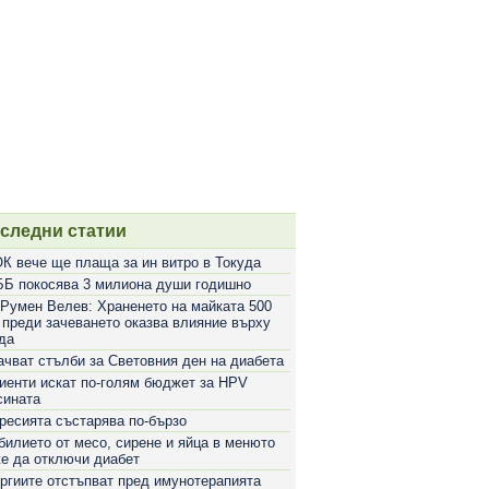
следни статии
К вече ще плаща за ин витро в Токуда
Б покосява 3 милиона души годишно
 Румен Велев: Храненето на майката 500
 преди зачеването оказва влияние върху
да
ачват стълби за Световния ден на диабета
иенти искат по-голям бюджет за HPV
сината
ресията състарява по-бързо
билието от месо, сирене и яйца в менюто
е да отключи диабет
ргиите отстъпват пред имунотерапията