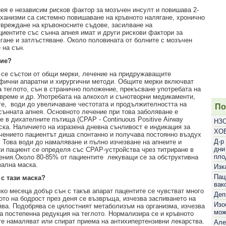
нея е независим рисков фактор за мозъчен инсулт и повишава 2-
еханизми са системно повишаване на кръвното налягане, хронично
увреждане на кръвоносните съдове, засилване на
иентите със сънна апнея имат и други рискови фактори за
гане и затлъстяване. Около половината от болните с мозъчен
 на сън.
ние?
я се състои от общи мерки, лечение на придружаващите
цифични апаратни и хирургични методи. Общите мерки включват
а теглото, сън в странично положение, прекъсване употребата на
време и др. Употребата на алкохол и сънотворни медикаменти,
те,
води до увеличаване честотата и продължителността на
По
сънната апнея. Основното лечение при това заболяване е
е в дихателните пътища (СРАР - Continuous Рositive Аirway
НЗО
аска. Наличието на изразена дневна сънливост е индикация за
ХОБ
ението пациентът диша спонтанно и получава постоянно въздух
Д-р
 Това води до намаляване и пълно изчезване на апнеите и
дни
ки пациент се определя със СРАР-устройства чрез титриране в
пло
ения.
Около 80-85% от пациентите
лекуващи се за обструктивна
ална маска.
Изк
Пац
 с тази маска?
вак
лко месеца добър сън с такъв апарат пацентите се чувстват много
Деп
ото на бодрост през деня се възвръща, изчезва заспиването на
Изо
ява. Подобрява се цялостният метаболизъм на организма, изчезва
мож
а постепенна редукция на теглото. Нормализира се и кръвното
ите намаляват или спират приема на антихипертензивни лекарства.
Але