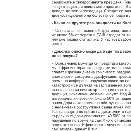
сериозните е хиперсомнията през деня. Тов
концентрацията и вниманието през деня. В
доведе до тежки последици. Срещат се заспи
диагностицирането на болестта се прави в 
- Какви са другите разновидности на бол
-
Сънната апнея, освен обструктивна, може
че около 5% от хората в САЩ страдат от та
нямаме такава статистика. У нас това забо
често.
- Доколко опасно може да бъде това заб
не се лекува?
-
Всеки човек може да си представи какво с
му е фрагментиран за продължителен перио
спадат изразена дневна сънливост, раздраз
вниманието, сексуална дисфункция, тревожн
време на шофиране, нарушено качество на 
катастрофи се дължат на заспиване на вол
сънна апнея са високо кръвно налягане, съ
дефицит, исхемичен мозъчен инсулт. Над 40
артериална хипертония.Около 50% от пацие
апнея.Дори лека форма на обструктивна сън
с нелекувана обструктивна сънна апнея мог
Настъпващото по време на дихателните пау
сърдечно-съдови усложнения. 40-50% от па
нарушения по време на сън.Много от механи
недостатъчност. Ефективното лечение на с
със захарен диабет II тип.