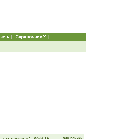
ане
|
Справочник
|
е за здравето" - WEB TV
виж всички