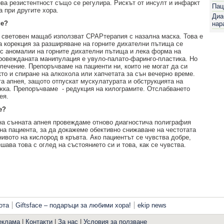
ва резистентност също се регулира. Рискът от инсулт и инфаркт
Пац
а при другите хора.
Диа
ие?
нар
в световен мащаб използват CPAPтерапия с назална маска. Това е
а корекция за разширяване на горните дихателни пътища се
с аномалии на горните дихателни пътища и лека форма на
провежданата манипулация е увуло-палато-фаринго-пластика. Но
ечение. Препоръчваме на пациенти ни, които не могат да си
акто и спиране на алкохола или хапчетата за сън вечерно време.
а апнея, защото отпускат мускулатурата и обструкцията на
ежка. Препоръчваме
- редукция на килограмите. Отслабването
ея.
е?
на сънната апнея провеждаме отново диагностича полиграфия
а пациента, за да докажеме обективно снижаване на честотата
нивото на кислород в кръвта. Ако пациентът се чувства добре,
ава това с оглед на състоянието си и това, как се чувства.
ота
Giftsface – подаръци за любими хора!
ekip news
еклама
|
Контакти
|
За нас
|
Условия за ползване