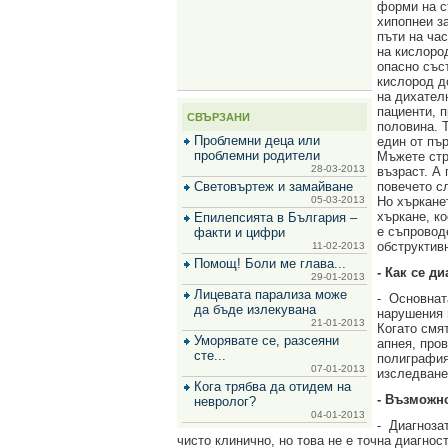
форми на с
за
хипопнеи за
зехтин
пъти на ча
и
на кислоро
маслини
опасно съст
кислород д
на дихател
пациенти, п
СВЪРЗАНИ
половина. 
Проблемни деца или
един от пъ
проблемни родители
Мъжете стр
28-03-2013
възраст. А 
Световъртеж и замайване
повечето сл
05-03-2013
Но хъркане
хъркане, к
Епилепсията в България –
е съпровод
факти и цифри
обструктив
11-02-2013
Помощ! Боли ме глава...
- Как се д
29-01-2013
Лицевата парализа може
-
Основнат
да бъде излекувана
нарушения 
21-01-2013
Когато смя
Уморявате се, разсеяни
апнея, про
сте...
полиграфия
07-01-2013
изследване
Кога трябва да отидем на
- Възможно
невролог?
04-01-2013
-
Диагнозат
чисто клинично, но това не е точна диагнос