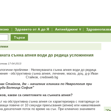
лезно
|
Здравето от А до Я
|
Антиейджинг
|
Здравеопазв
Търси
блеми
аната сънна апнея води до редица усложнения
стова 17-04-2013
Иван Стайков, дм – началник клиника по Неврология при
уда Болница София”
йков, какви са симптомите на сънната апнея?
т на обструктивна сънна апнея се характеризира с повтарящи се
ващи повече от 10 секунди прекъсвания (апнеи) или намалявания
 на дихателния поток по време на сън. При клинично значимите
"Ощ