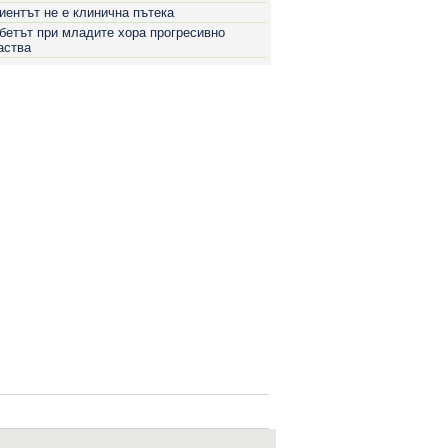
иентът не е клинична пътека
бетът при младите хора прогресивно
аства