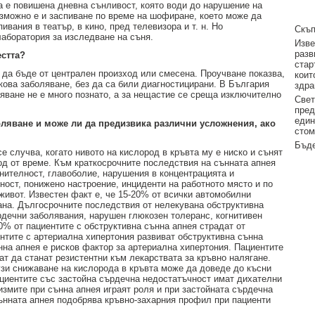
а е повишена дневна сънливост, която води до нарушение на
ъзможно е и заспиване по време на шофиране, което може да
вания в театър, в кино, пред телевизора и т. н. Но
Скъп
лаборатория за изследване на съня.
Изве
разв
естта?
стар
 да бъде от централен произход или смесена. Проучване показва,
коит
кова заболяване, без да са били диагностицирани. В България
здра
ляване не е много познато, а за нещастие се среща изключително
Свет
пред
един
оляване и може ли да предизвика различни усложнения, ако
стом
Бъде
е случва, когато нивото на кислород в кръвта му е ниско и сънят
д от време. Към краткосрочните последствия на сънната апнея
нителност, главоболие, нарушения в концентрацията и
ост, понижено настроение, инциденти на работното място и по
живот. Известен факт е, че 15-20% от всички автомобилни
ана. Дългосрочните последствия от нелекувана обструктивна
рдечни заболявания, нарушен глюкозен толеранс, когнитивен
% от пациентите с обструктивна сънна апнея страдат от
нтите с артериална хипертония развиват обструктивна сънна
на апнея е рисков фактор за артериална хипертония. Пациентите
ат да станат резистентни към лекарствата за кръвно налягане.
зи снижаване на кислорода в кръвта може да доведе до късни
циентите със застойна сърдечна недостатъчност имат дихателни
змите при сънна апнея играят роля и при застойната сърдечна
ънната апнея подобрява кръвно-захарния профил при пациенти