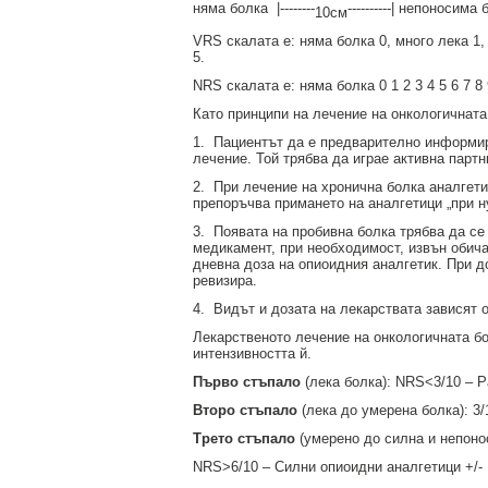
няма болка
|--------
----------| непоносима 
10см
VRS скалата е: няма болка 0, много лека 1,
5.
NRS скалата е: няма болка 0 1 2 3 4 5 6 7 8
Като принципи на лечение на онкологичната
1.
Пациентът да е предварително информир
лечение. Той трябва да играе активна партн
2.
При лечение на хронична болка аналгети
препоръчва примането на аналгетици „при н
3.
Появата на пробивна болка трябва да се
медикамент, при необходимост, извън обича
дневна доза на опиоидния аналгетик. При до
ревизира.
4.
Видът и дозата на лекарствата зависят 
Лекарственото лечение на онкологичната б
интензивността й.
Първо стъпало
(лека болка): NRS<3/10 – 
Второ стъпало
(лека до умерена болка): 3/
Трето стъпало
(умерено до силна и непоно
NRS>6/10 – Силни опиоидни аналгетици +/-