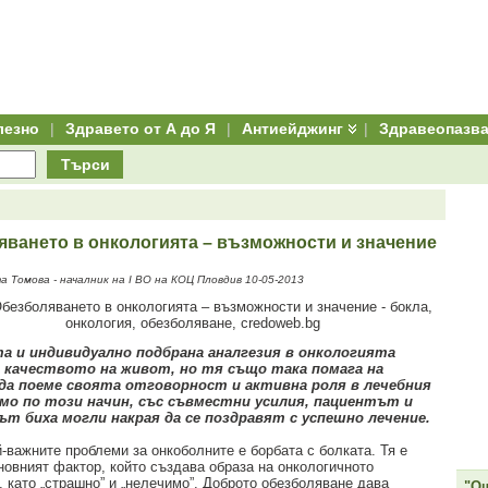
лезно
|
Здравето от А до Я
|
Антиейджинг
|
Здравеопазв
Търси
яването в онкологията – възможности и значение
 Томова - началник на І ВО на КОЦ Пловдив 10-05-2013
а и индивидуално подбрана аналгезия в онкологията
 качеството на живот, но тя също така помага на
да поеме своята отговорност и активна роля в лечебния
амо по този начин, със съвместни усилия, пациентът и
т биха могли накрая да се поздравят с успешно лечение.
-важните проблеми за онкоболните е борбата с болката. Тя е
новният фактор, който създава образа на онкологичното
, като „страшно” и „нелечимо”. Доброто обезболяване дава
"Ощ