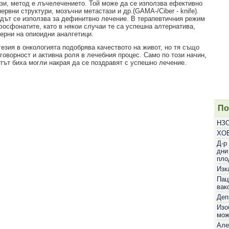
ази, метод е лъчелечението. Той може да се използва ефективно
рвни структури, мозъчни метастази и др.(GAMA-/Ciber - knife).
дът се използва за дефинитвно лечение. В терапевтичния режим
фосфонатите, като в някои случаи те са успешна алтернатива,
терни на опиоидни аналгетици.
езия в онкологията подобрява качеството на живот, но тя също
говорност и активна роля в лечебния процес. Само по този начин,
тът биха могли накрая да се поздравят с успешно лечение.
По
НЗО
ХОБ
Д-р
дни
пло
Изк
Пац
вак
Деп
Изо
мож
Але