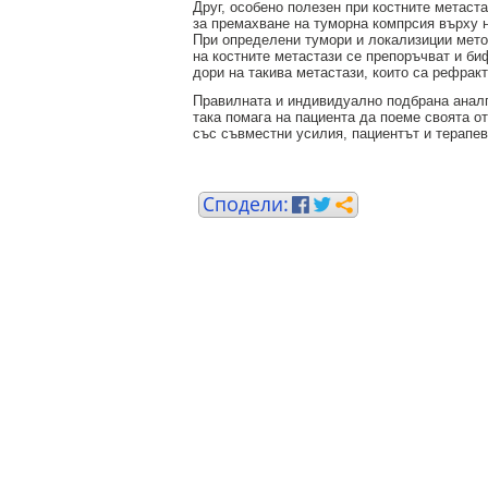
Друг, особено полезен при костните метаст
за премахване на туморна компрсия върху не
При определени тумори и локализиции мето
на костните метастази се препоръчват и би
дори на такива метастази, които са рефрак
Правилната и индивидуално подбрана аналг
така помага на пациента да поеме своята от
със съвместни усилия, пациентът и терапев