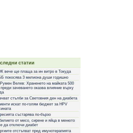
следни статии
К вече ще плаща за ин витро в Токуда
Б покосява 3 милиона души годишно
 Румен Велев: Храненето на майката 500
 преди зачеването оказва влияние върху
да
ачват стълби за Световния ден на диабета
иенти искат по-голям бюджет за HPV
сината
ресията състарява по-бързо
билието от месо, сирене и яйца в менюто
е да отключи диабет
ргиите отстъпват пред имунотерапията