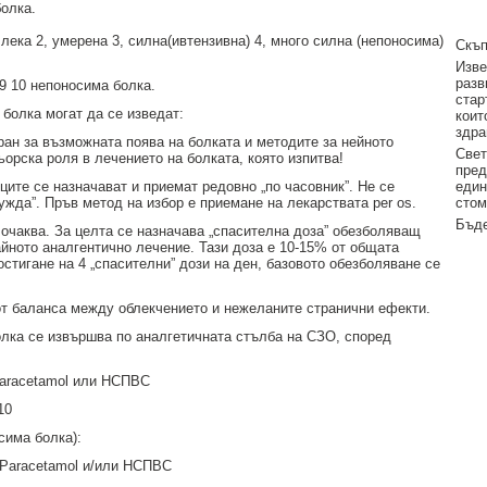
болка.
 лека 2, умерена 3, силна(ивтензивна) 4, много силна (непоносима)
Скъп
Изве
разв
 9 10 непоносима болка.
стар
 болка могат да се изведат:
коит
здра
ан за възможната поява на болката и методите за нейното
Свет
ьорска роля в лечението на болката, която изпитва!
пред
ците се назначават и приемат редовно „по часовник”. Не се
един
ужда”. Пръв метод на избор е приемане на лекарствата per os.
стом
Бъде
 очаква. За целта се назначава „спасителна доза” обезболяващ
йното аналгентично лечение. Тази доза е 10-15% от общата
стигане на 4 „спасителни” дози на ден, базовото обезболяване се
от баланса между облекчението и нежеланите странични ефекти.
олка се извършва по аналгетичната стълба на СЗО, според
Paracetamol или НСПВС
10
сима болка):
 Paracetamol и/или НСПВС