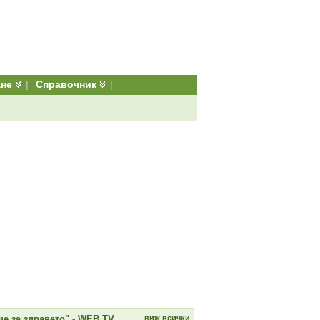
ане
|
Справочник
|
е за здравето" - WEB TV
виж всички