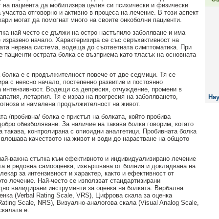
 на пациента да мобилизира целия си психически и физически
 участва отговорно и активно в процеса на лечение. В този аспект
кари могат да помогнат много на своите онкоболни пациенти.
лка най-често се дължи на остро настъпило заболяване и има
е изразено начало. Характеризира се със свръхактивност на
ата нервна система, водеща до съответната симптоматика. При
е пациенти острата болка се възприема като тласък на основната
 болка е с продължителност повече от две седмици. Тя се
ира с неясно начало, постепенно развитие и постоянно
 интензивност. Водещи са депресия, отчуждение, промени в
апатия, летаргия. Тя е израз на прогресия на заболяването,
Нау
огноза и намалена продължителност на живот.
та /пробивна/ болка е пристъп на болката, който пробива
добро обезболяване. За наличие на такава болка говорим, когато
а такава, контролирана с опиоидни аналгетици. Пробивната болка
 влошава качеството на живот и води до нарастване на общото
най-важна стъпка към ефективното и индивидуализирано лечение
та и редовна самооценка, извършвана от болния и докладвана на
лекар за интензивност и характер, както и ефективност от
то лечение. Най-често се използват стандартизирани
но валидирани инструменти за оценка на болката: Вербална
енка (Verbal Rating Scale, VRS), Цифрова скала за оценка
Rating Scale, NRS), Визуално-аналогова скала (Visual Analog Scale,
скалата е: