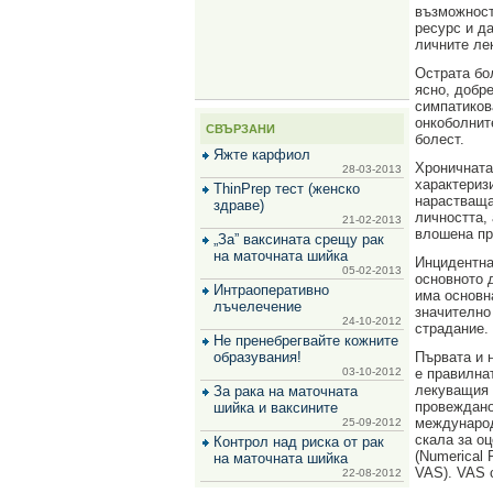
за
възможност
зехтин
ресурс и да
и
личните ле
маслини
Острата бо
ясно, добр
симпатиков
онкоболнит
СВЪРЗАНИ
болест.
Яжте карфиол
Хроничната
28-03-2013
характериз
ThinPrep тест (женско
нарастваща
здраве)
личността, 
21-02-2013
влошена пр
„За” ваксината срещу рак
на маточната шийка
Инцидентна
05-02-2013
основното 
Интраоперативно
има основн
лъчелечение
значително
24-10-2012
страдание.
Не пренебрегвайте кожните
образувания!
Първата и 
03-10-2012
е правилна
лекуващия 
За рака на маточната
провеждано
шийка и ваксините
международ
25-09-2012
скала за оц
Контрол над риска от рак
(Numerical 
на маточната шийка
VAS). VAS 
22-08-2012