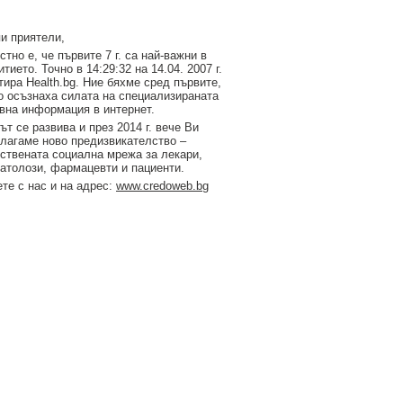
и приятели,
стно е, че първите 7 г. са най-важни в
итието. Точно в 14:29:32 на 14.04. 2007 г.
тирa Health.bg. Ние бяхме сред първите,
о осъзнаха силата на специализираната
вна информация в интернет.
ът се развива и през 2014 г. вече Ви
лагаме ново предизвикателство –
ствената социална мрежа за лекари,
атолози, фармацевти и пациенти.
те с нас и на адрес:
www.credoweb.bg