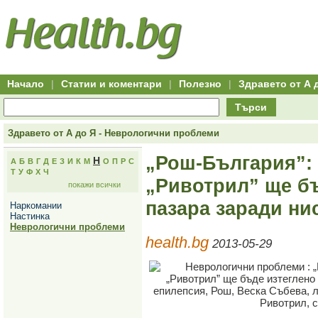
Hitro.bg
Групово
Клуб
-
пазаруване
50+
,
Всички
изгодни
начало
офети
оферти
-
за
Клуб
групово
50+
намаление
Hitro.bg
Начало
|
Статии и коментари
|
Полезно
|
Здравето от А 
-
Всички
Търси
актуални
оферти
Hitro.bg
Здравето от А до Я - Неврологични проблеми
-
Всички
„Рош-България”:
Н
А
Б
В
Г
Д
Е
З
И
К
М
О
П
Р
С
оферти
Т
У
Ф
Х
Ч
Hitro.bg
„Ривотрил” ще бъ
покажи всички
-
Търсене
пазара заради ни
Наркомании
във
Настинка
всички
Неврологични проблеми
оферти
health.bg
Всички
2013-05-29
оферти
за
групово
намаление
Промоции,
оферти
Сайтът