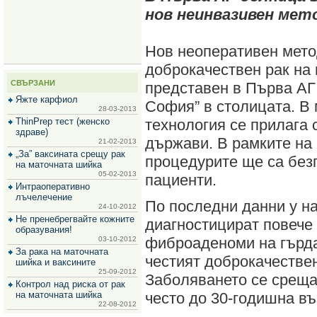
за
нов неинвазивен мет
зехтин
и
маслини
Нов неоперативен мето
доброкачествен рак на
СВЪРЗАНИ
представен в Първа АГ
Яжте карфиол
София” в столицата. В
28-03-2013
ThinPrep тест (женско
технология се прилага 
здраве)
държави. В рамките на
21-02-2013
„За” ваксината срещу рак
процедурите ще са без
на маточната шийка
05-02-2013
пациенти.
Интраоперативно
лъчелечение
По последни данни у на
24-10-2012
Не пренебрегвайте кожните
диагностицират повече 
образувания!
фиброаденоми на гърдат
03-10-2012
За рака на маточната
честият доброкачествен
шийка и ваксините
25-09-2012
Заболяването се среща
Контрол над риска от рак
на маточната шийка
често до 30-годишна въ
22-08-2012