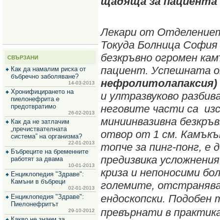
щадяща за пациента
за
зехтин
и
маслини
Лекари от Отделениет
Токуда Болница София
безкръвно огромен кам
СВЪРЗАНИ
пациент. Успешната о
Как да намалим риска от
бъбречно заболяване?
нефролитолапаксия)
14-03-2013
Хронифицирането на
и ултразвуково разбива
пиелонефрита е
предотвратимо
неговите части са изс
26-02-2013
миниинвазивна безкръв
Как да не затлачим
„пречиствателната
отвор от 1 см. Камъкъ
система” на организма?
22-01-2013
топче за пинг-понг, е 
Бъбреците на бременните
предизвика усложнения
работят за двама
10-01-2013
криза и непоносими бол
Енциклопедия "Здраве":
Камъни в бъбреци
големите, отстраняв
02-01-2013
ендоскопски.
Подобен т
Енциклопедия "Здраве":
Пиелонефритът
превърнати в практика
29-10-2012
Какво не знаем за