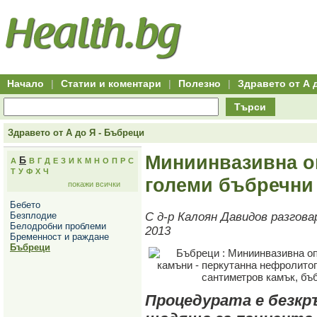
Hitro.bg
Групово
Клуб
-
пазаруване
50+
,
Всички
изгодни
начало
офети
оферти
-
за
Клуб
групово
50+
намаление
Hitro.bg
Начало
|
Статии и коментари
|
Полезно
|
Здравето от А 
-
Всички
Търси
актуални
оферти
Hitro.bg
Здравето от А до Я - Бъбреци
-
Всички
Миниинвазивна о
Б
А
В
Г
Д
Е
З
И
К
М
Н
О
П
Р
С
оферти
Т
У
Ф
Х
Ч
Hitro.bg
големи бъбречни
покажи всички
-
Търсене
Бебето
във
Безплодие
С д-р Калоян Давидов разгова
всички
Белодробни проблеми
оферти
2013
Бременност и раждане
Всички
Бъбреци
оферти
за
групово
намаление
Промоции,
Процедурата е безкр
оферти
Сайтът