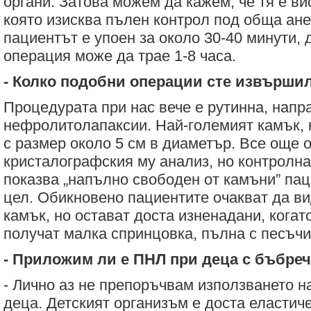
органи. Затова можем да кажем, че тя е ви
която изисква пълен контрол под обща ане
пациентът е упоен за около 30-40 минути, 
операция може да трае 1-8 часа.
- Колко подобни операции сте извърши
Процедурата при нас вече е рутинна, напр
нефролитолапаксии. Най-големият камък, 
с размер около 5 см в диаметър. Все още 
кристалографския му анализ, но контролн
показва „напълно свободен от камъни” пац
цел. Обикновено пациентите очакват да в
камък, но остават доста изненадани, кога
получат малка спринцовка, пълна с песъчи
- Приложим ли е ПНЛ при деца с бъбре
- Лично аз не препоръчвам използването на
деца. Детският организъм е доста еластич