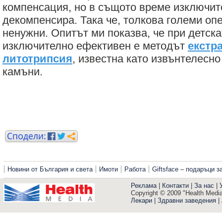
компенсация, но в същото време изключит
декомпенсира. Така че, толкова големи оп
ненужни. Опитът ми показва, че при детска
изключително ефективен е методът
екстр
литотрипсия
, известна като извънтелесн
камъни.
Новини от България и света
Имоти
Работа
Giftsface – подаръци 
Реклама
|
Контакти
|
За нас
|
Copyright © 2009 "Health Media"
Лекари
|
Здравни заведения
|