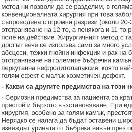
метод ни позволи да се разделим, в голяма
конвенционалната хирургия при това забол
съпроводена с огромни разрези (около 20-3
отстраняване на 12-то, а понякога и 11-то 
поле на действие. Хирургичният метод с т
достъп вече се използва само за много ус
абсцеси, тежки гнойни инфекции и рак на 
отстраняване на големите бъбречни камън
перкутанна нефролитолапаксия, която най
голям ефект с малък козметичен дефект.
- Какви са другите предимства на този 
- Сериозни предимства за пациента са кра
престой и бързото възстановяване. При е
хирургия, особено за голям камък, престоя
Нерядко се налага да бъдат оставени широ
извеждат урината от бъбрека навън през о