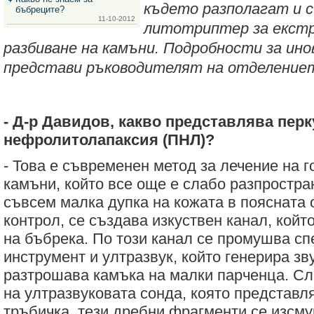
където разполагат и с
бъбреците?
11-10-2012
литотриптер за екст
разбиване на камъни.
Подробности за ин
представи ръководителят на отделението
- Д-р Давидов, какво представлява перк
нефролитолапаксия (ПНЛ)?
- Това е съвременен метод за лечение на 
камъни, който все още е слабо разпростра
съвсем малка дупка на кожата в поясната 
контрол, се създава изкуствен канал, койт
на бъбрека. По този канал се промушва с
инструмент и
ултразвук, който генерира зв
разтрошава камъка на малки парченца. Сл
на ултразвуковата сонда, която представл
тръбичка, тези дребни фрагменти се изсмук