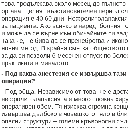
това продължава около месец до пълното 
органа. Целият възстановителен период сл
операция е 40-60 дни. Н
ефролитолапаксия
за пациента. Ако всичко е наред, болният 
и може да се върне към обичайните си зад
Така че, не бива да се пренебрегва и икон
новия метод. В крайна сметка обществото н
за да си позволи 6-месечен отпуск по боле
практиката в миналото.
- Под каква анестезия се извършва
тази
операция?
- Под обща. Независимо от това, че е дос
нефролитолапаксията е много сложна хиру
оперативен обем. Тя изисква огромна конц
извършва дълбоко в човешкото тяло в бли
опасни структури – големи кръвоносни съд