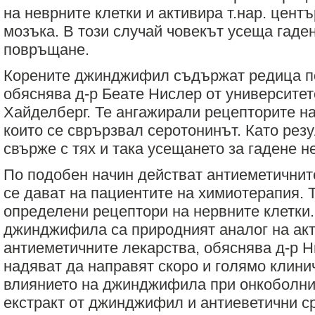
на неврните клетки и активира т.нар. цент
мозъка. В този случай човекът усеща гаден
повръщане.
Корените джинджифил съдържат редица по
обяснява д-р Беате Нислер от университет
Хайделберг. Те ангажирали рецепторите на
които се сврързвал серотонинът. Като резу
свърже с тях и така усещането за гадене н
По подобен начин действат антиеметичнит
се дават на пациентите на химиотерапия. 
определени рецептори на нервните клетки.
джинджифила са природният аналог на акт
антиеметичните лекарства, обяснява д-р Н
надяват да направят скоро и голямо клини
влиянието на джинджифила при онкоболни
екстракт от джинджифил и антиеветични с