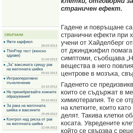
клетки, отговорни з
за
страничен ефект.
зехтин
и
маслини
Гадене и повръщане са
странични ефекти при 
СВЪРЗАНИ
учени от Хайделберг от
Яжте карфиол
28-03-2013
от джинджифил помага 
ThinPrep тест (женско
здраве)
симптоми, съобщава „Н
21-02-2013
вещества в него повли
„За” ваксината срещу рак
на маточната шийка
центрове в мозъка, св
05-02-2013
Интраоперативно
лъчелечение
Гаденето се предизвикв
24-10-2012
които се съдържат в м
Не пренебрегвайте кожните
образувания!
химиотерапия. Те се от
03-10-2012
За рака на маточната
на клетките, които като
шийка и ваксините
делят. Такива клетки об
25-09-2012
Контрол над риска от рак
косата. Увредените кле
на маточната шийка
22-08-2012
който се свързва с рец