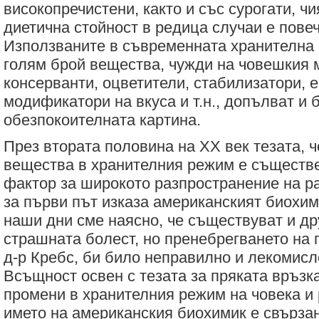
високопречистени, както и със сурогати, ч
диетична стойност в редица случаи е пове
Използваните в съвременната хранителна
голям брой вещества, чужди на човешкия 
консерванти, оцветители, стабилизатори, 
модификатори на вкуса и т.н., допълват и 
обезпокоителната картина.
През втората половина на XX век тезата, 
вещества в хранителния режим е съществ
фактор за широкото разпространение на р
за първи път изказа американският биохим
наши дни сме наясно, че съществуват и др
страшната болест, но пренебрегването на 
д-р Кребс, би било неправилно и лекомис
Всъщност освен с тезата за пряката връз
промени в хранителния режим на човека и
името на американския биохимик е свързан