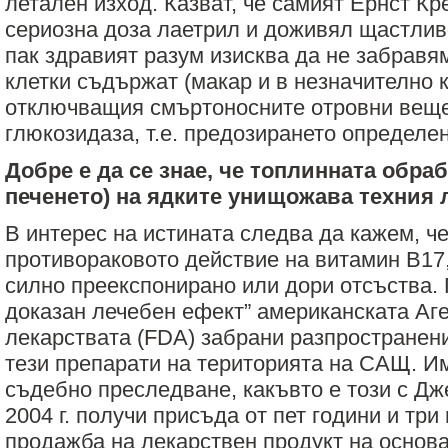
летален изход. Казват, че самият Ернст К
сериозна доза лаетрил и доживял щастливо
пак здравият разум изисква да не забравя
клетки съдържат (макар и в незначително 
отключващия смъртоносните отровни веще
глюкозидаза, т.е. предозирането определен
Добре е да се знае, че топлинната обра
печенето) на ядките унищожава техния 
В интерес на истината следва да кажем, че
противораковото действие на витамин В17, 
силно преекспонирано или дори отсъства. 
доказан лечебен ефект” американската Аге
лекарствата (FDA) забрани разпространен
тези препарати на територията на САЩ. Им
съдебно преследване, какъвто е този с Дж
2004 г. получи присъда от пет години и три
продажба на лекарствен продукт на основа