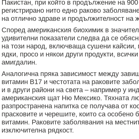
Пакистан, при който в продължение на 900
регистрирано нито едно раково заболяване
на отлично здраве и продължителност на ж
Според американския биохимик в значител
удивителни показатели следва да се обясн
на този народ, включваща сушени кайсии, 
ядки, просо и някои други продукти, всичк
амигдалин.
Аналогична пряка зависимост между зави
витамин В17 и честотата на раковите заб
и в други райони на света – например у ин
американския щат Ню Мексико. Тяхната л
разпространена напитка се получава от кос
прасковите и черешите, които са особено б
витамин. Раковите заболявания на местни
изключителна рядкост.