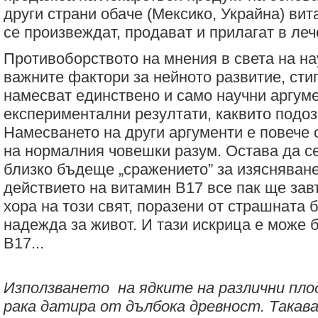
други страни обаче (Мексико, Украйна) ви
се произвеждат, продават и прилагат в леч
Противоборството на мнения в света на на
важните фактори за нейното развитие, стиг
намесват единствено и само научни аргуме
експериментални резултати, каквито подоз
Намесването на други аргументи е повече 
на нормалния човешки разум. Остава да се
близко бъдеще „сражението” за изясняване
действието на витамин В17 все пак ще за
хора на този свят, поразени от страшната 
надежда за живот. И тази искрица е може 
В17...
Използването на ядките на различни плод
рака датира от дълбока древност. Такав