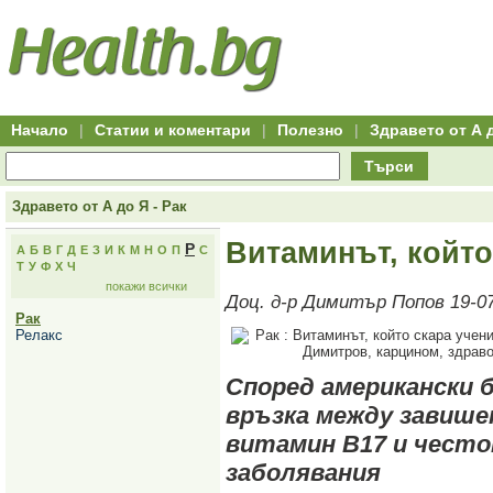
Hitro.bg
Групово
Клуб
-
пазаруване
50+
,
Всички
изгодни
начало
офети
оферти
-
за
Клуб
групово
50+
намаление
Hitro.bg
Начало
|
Статии и коментари
|
Полезно
|
Здравето от А 
-
Всички
Търси
актуални
оферти
Hitro.bg
Здравето от А до Я - Рак
-
Всички
Витаминът, който
Р
А
Б
В
Г
Д
Е
З
И
К
М
Н
О
П
С
оферти
Т
У
Ф
Х
Ч
Hitro.bg
покажи всички
-
Доц. д-р Димитър Попов 19-0
Търсене
Рак
във
Релакс
всички
оферти
Всички
Според американски 
оферти
за
връзка между завише
групово
намаление
витамин В17 и чест
Промоции,
заболявания
оферти
Сайтът