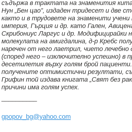
съдържа в трактата на знаменития кит
Нун „Бен цао”, издаден тридесет и две ст
както и в трудовете на знаменити учени
империя, Гърция и др. като Гален, Авицен
Скрибониус Ларгус и др. Модифицирайки 
молекулата на амигдалина, д-р Кребс пол
наречен от него лаетрил, чието лечебно
(според него – изключително успешно) в 
десетилетия върху голям брой пациенти
получените оптимистични резултати, съ
Грифин той издава книгата „Свят без рак
причини има голям успех.
__________
gpopov_bg@yahoo.com