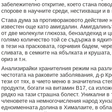
забележително откритие, което стана пово
спорове в научните среди, нестихващи и в
Става дума за противораковото действие н
известен още като амигдалин. Амигдалинът
от две молекули глюкоза, бензалдехид и ц
голямо количество той се съдържа в ядките
в тези на прасковата, горчивия бадем, чер
сливата, в семките на ябълката и крушата,
ориз и т.н.
Анализирайки хранителния режим на разли
честотата на раковите заболявания, д-р Кр
тези от тях, в чието меню в значителна ст
продукти, богати на витамин В17, са излож
рядко на тази страшна болест. Уникални в
членовете на немногочисления народ хунз
едноименната долина в Хималаите, в обла