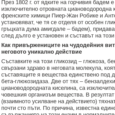
През 1802 г. от ядките на горчивия бадем 
изключително отровната циановодородна ки
френските химици Пиер-Жан Робике и Ант
установяват, че тя се отделя от особен гли
гръцката дума амигдале – бадем), придава
след дълго е установен и съставът на този
Как привържениците на чудодейния ви
неговото уникално действие
Съставките на този гликозид – глюкоза, бе
свързани здраво в неговата молекула, коя
съставящите я вещества единствено под д
бета-глюкозидаза. Две от тях – бензалдех
циановодородната киселина, са изключите
човешкия организъм вещества. В резултат
(взаимното усилване на действието) тяхна
почти сто пъти. По причина, известна един
съдържанието на този ензим в нормалните