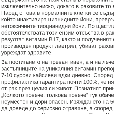
изключително ниско, докато в раковите то 
Наред с това в нормалните клетки се съд
който инактивира цианидните йони, превръ
нетоксичните тиоцианидни йони. По щастл
обстоятелствата този ензим отсъства в рак
резултат витамин В17, както и полученият 
производен продукт лаетрил, убиват ракови
увреждат здравите.
За постигането на превантивен, а и на леч
застъпниците на уникалния витамин препо
7-10 сурови кайсиеви ядки дневно. Според
профилактика гарантира почти 100%, че ня
от рак през целия си живот. Познатият пр
„Колкото повече, толкова повече” тук обач
неуместен и дори опасен. Изяждането на 5
да доведе до сериозно отравяне, а според