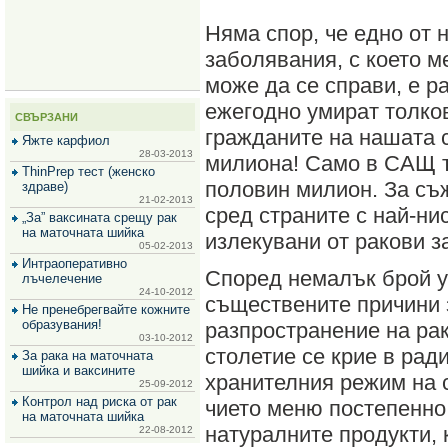
за
зехтин
Няма спор, че едно от 
и
маслини
заболявания, с което 
може да се справи, е ра
ежегодно умират толков
СВЪРЗАНИ
гражданите на нашата 
Яжте карфиол
28-03-2013
милиона! Само в САЩ т
ThinPrep тест (женско
половин милион. За съ
здраве)
21-02-2013
сред страните с най-ни
„За” ваксината срещу рак
на маточната шийка
излекувани от ракови з
05-02-2013
Интраоперативно
Според немалък брой у
лъчелечение
24-10-2012
съществените причини 
Не пренебрегвайте кожните
образувания!
разпространение на ра
03-10-2012
столетие се крие в рад
За рака на маточната
шийка и ваксините
хранителния режим на 
25-09-2012
Контрол над риска от рак
чието меню постепенно
на маточната шийка
натуралните продукти, 
22-08-2012