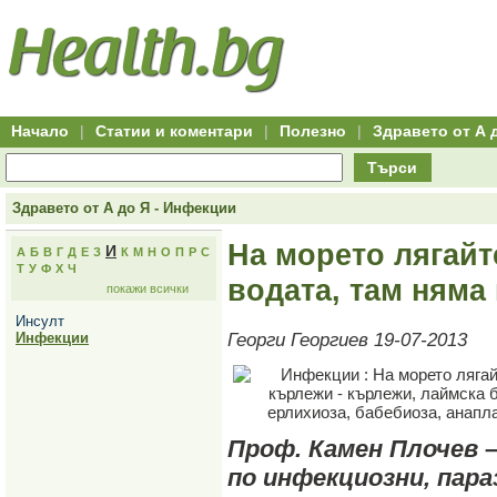
Hitro.bg
Групово
Клуб
-
пазаруване
50+
,
Всички
изгодни
начало
офети
оферти
-
за
Клуб
групово
50+
намаление
Hitro.bg
Начало
|
Статии и коментари
|
Полезно
|
Здравето от А 
-
Всички
Търси
актуални
оферти
Hitro.bg
Здравето от А до Я - Инфекции
-
Всички
На морето лягайт
И
А
Б
В
Г
Д
Е
З
К
М
Н
О
П
Р
С
оферти
Т
У
Ф
Х
Ч
Hitro.bg
водата, там няма
покажи всички
-
Търсене
Инсулт
във
Инфекции
Георги Георгиев 19-07-2013
всички
оферти
Всички
оферти
за
групово
намаление
Проф. Камен Плочев –
Промоции,
по инфекциозни, пар
оферти
Сайтът