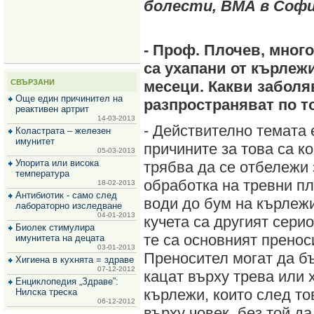
болести, ВМА в Соф
за
зехтин
и
маслини
- Проф. Плочев, много
са ухапани от кърлеж
СВЪРЗАНИ
месеци. Какви заболя
Още един причинител на
разпространяват по т
реактивен артрит
14-03-2013
- Действително темата 
Коластрата – железен
имунитет
причините за това са к
05-03-2013
Упорита или висока
трябва да се отбележи
температура
обработка на тревни пл
18-02-2013
Антибиотик - само след
води до бум на кърлеж
лабораторно изследване
04-01-2013
кучета са другият сери
Биолек стимулира
те са основният пренос
имунитета на децата
03-01-2013
Преносител могат да бъ
Хигиена в кухнята = здраве
07-12-2012
кацат върху трева или 
Енциклопедия „Здраве”:
кърлежи, които след то
Нилска треска
06-12-2012
върху човек, без той д