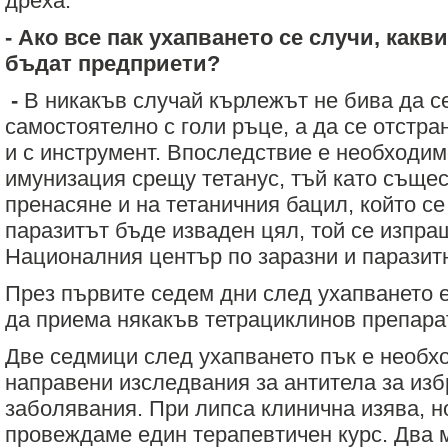
дреха.
- Ако все пак ухапването се случи, какв
бъдат предприети?
-
В никакъв случай кърлежът не бива да с
самостоятелно с голи ръце, а да се отстр
и с инструмент. Впоследствие е необходи
имунизация срещу тетанус, тъй като същес
пренасяне и на тетаничния бацил, който се
паразитът бъде изваден цял, той се изпра
Националния център по заразни и паразит
През първите седем дни след ухапването 
да приема някакъв тетрациклинов препара
Две седмици след ухапването пък е необх
направени изследвания за антитела за изб
заболявания. При липса клинична изява, н
провеждаме един терапевтичен курс. Два 