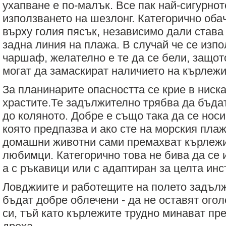
ухапване е по-малък. Все пак най-сигурнот
използването на шезлонг. Категорично обач
върху голия пясък, независимо дали става
задна линия на плажа. В случай че се изпо
чаршаф, желателно е те да се бели, защот
могат да замаскират наличието на кърлежи
За планинарите опасността се крие в ниска
храстите.Те задължително трябва да бъдат
до коляното. Добре е също така да се нос
която предпазва и ако сте на морския плаж
домашни животни сами премахват кърлежи
любимци. Категорично това не бива да се 
а с ръкавици или с адаптиран за целта ин
Ловджиите и работещите на полето задъл
бъдат добре облечени - да не оставят огол
си, тъй като кърлежите трудно минават пре