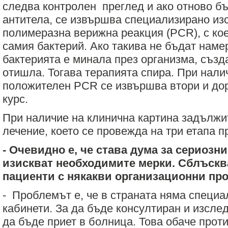
следва контролен преглед и ако отново б
антитела, се извършва специализирано из
полимеразна верижна реакция (PCR), с кое
самия бактерий. Ако такива не бъдат намер
бактерията е минала през организма, създа
отишла. Тогава терапията спира. При нали
положителен PCR се извършва втори и дор
курс.
При наличие на клинична картина задължи
лечение, което се провежда на три етапа п
- Очевидно е, че става дума за сериозн
изискват необходимите мерки. Сблъсква
пациенти с някакви организационни пр
- Проблемът е, че в страната няма специ
кабинети. За да бъде консултиран и изсле
да бъде приет в болница. Това обаче прот