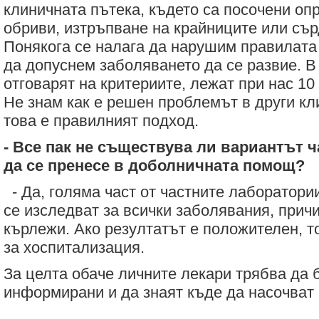
клиничната пътека, където са посочени оп
обриви, изтръпване на крайниците или съ
Понякога се налага да нарушим правилата
да допуснем заболяването да се развие. В
отговарят на критериите, лежат при нас 10 
Не знам как е решен проблемът в други кл
това е правилният подход.
- Все пак не съществува ли вариантът ч
да се пренесе в доболничната помощ?
- Да, голяма част от частните лаборатори
се изследват за всички заболявания, прич
кърлежи. Ако резултатът е положителен, т
за хоспитализация.
За целта обаче личните лекари трябва да 
информирани и да знаят къде да насочват