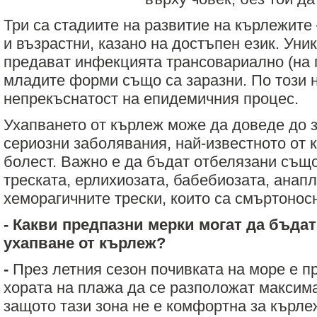
Три са стадиите на развитие на кърлежите
и възрастни, казано на достъпен език. Уник
предават инфекцията трансовариално (на п
младите форми също са заразни. По този 
непрекъснатост на епидемичния процес.
Ухапването от кърлеж може да доведе до 
сериозни заболявания, най-известното от 
болест. Важно е да бъдат отбелязани също
треската, ерлихиозата, бабебиозата, анап
хеморагичните трески, които са смъртонос
- Какви предпазни мерки могат да бъда
ухапване от кърлеж?
-
През летния сезон почивката на море е п
хората на плажа да се разположат максима
защото тази зона не е комфортна за кърле