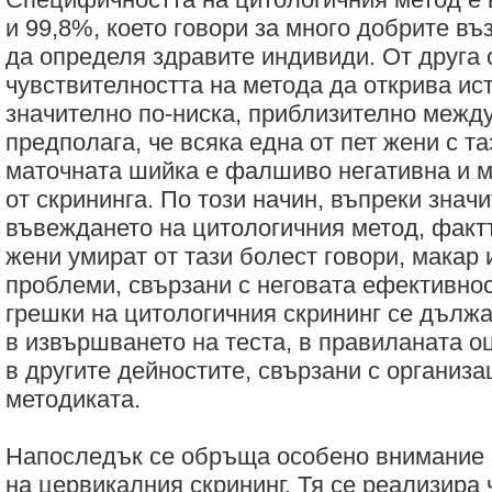
и 99,8%, което говори за много добрите в
да определя здравите индивиди. От друга 
чувствителността на метода да открива ист
значително по-ниска, приблизително между
предполага, че всяка една от пет жени с та
маточната шийка е фалшиво негативна и м
от скрининга. По този начин, въпреки знач
въвеждането на цитологичния метод, фактъ
жени умират от тази болест говори, макар 
проблеми, свързани с неговата ефективно
грешки на цитологичния скрининг се дълж
в извършването на теста, в правиланата о
в другите дейностите, свързани с организа
методиката.
Напоследък се обръща особено внимание 
на цервикалния скрининг. Тя се реализира