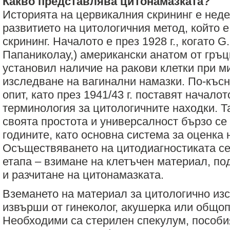
Какво представлява цитонамазката?
Историята на цервикалния скрининг е нед
развитието на цитологичния метод, който е
скрининг. Началото е през 1928 г., когато G.
Папаниколау,) американски анатом от гръц
установил наличие на ракови клетки при м
изследване на вагинални намазки. По-къс
опит, като през 1941/43 г. поставят начал
терминология за цитологичните находки. 
своята простота и универсалност бързо се
годините, като основна система за оценка 
Осъществяването на цитодиагностиката се
етапа – взимане на клетъчен материал, по
и разчитане на цитонамазката.
Вземането на материал за цитологично из
извърши от гинеколог, акушерка или общо
Необходими са стерилен спекулум, пособи