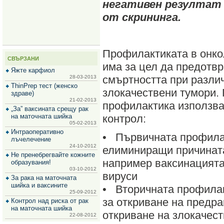
негативен резултат 
за
зехтин
от скрининга.
и
маслини
Профилактиката в онко
СВЪРЗАНИ
има за цел да предотв
Яжте карфиол
смъртността при разли
28-03-2013
ThinPrep тест (женско
злокачествени тумори.
здраве)
21-02-2013
профилактика използва
„За” ваксината срещу рак
на маточната шийка
контрол:
05-02-2013
Интраоперативно
• Първичната профила
лъчелечение
24-10-2012
елиминиращи причината
Не пренебрегвайте кожните
например ваксинацият
образувания!
03-10-2012
вируси
За рака на маточната
шийка и ваксините
• Вторичната профилак
25-09-2012
за откриване на предра
Контрол над риска от рак
на маточната шийка
откриване на злокачес
22-08-2012