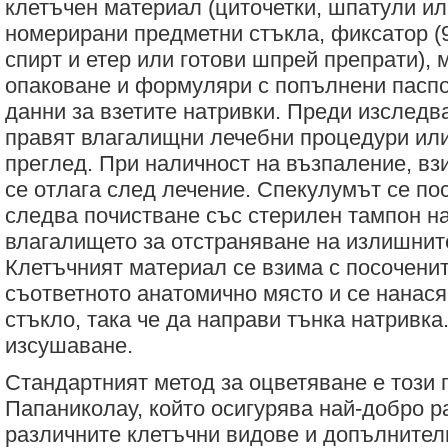
клетъчен материал (циточетки, шпатули ил
номерирани предметни стъкла, фиксатор (9
спирт и етер или готови шпрей препрати), 
опаковане и формуляри с попълнени пасп
данни за взетите натривки. Преди изследв
правят влагалищни лечебни процедури или
преглед. При наличност на възпаление, в
се отлага след лечение. Спекулумът се по
следва почистване със стерилен тампон н
влагалището за отстраняване на излишнит
Клетъчният материал се взима с посоченит
съответното анатомично място и се нанася
стъкло, така че да направи тънка натривк
изсушаване.
Стандартният метод за оцветяване е този 
Папаниколау, който осигурява най-добро р
различните клетъчни видове и допълнител