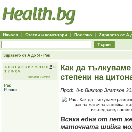
Hitro.bg
Групово
Клуб
-
пазаруване
50+
,
Всички
изгодни
начало
офети
оферти
-
за
Клуб
групово
50+
намаление
Hitro.bg
Начало
|
Статии и коментари
|
Полезно
|
Здравето от А 
-
Всички
Търси
актуални
оферти
Hitro.bg
Здравето от А до Я - Рак
-
Всички
Как да тълкуваме
Р
А
Б
В
Г
Д
Е
З
И
К
М
Н
О
П
С
оферти
Т
У
Ф
Х
Ч
Hitro.bg
степени на цитон
покажи всички
-
Търсене
Рак
във
Релакс
Проф. д-р Виктор Златков 20
всички
оферти
Всички
оферти
за
групово
намаление
Всяка една от пет же
Промоции,
маточната шийка мо
оферти
Сайтът