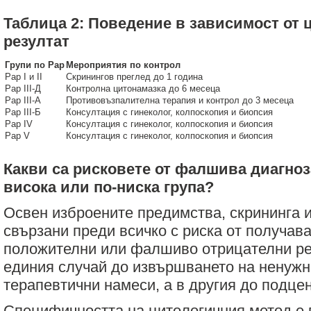
Таблица 2: Поведение в зависимост от 
резултат
Групи по Рар
Мероприятия по контрол
Рар I и II
Скринингов преглед до 1 година
Рар III-Д
Контролна цитонамазка до 6 месеца
Рар III-А
Противовъзпалителна терапия и контрол до 3 месеца
Рар III-Б
Консултация с гинеколог, колпоскопия и биопсия
Рар IV
Консултация с гинеколог, колпоскопия и биопсия
Рар V
Консултация с гинеколог, колпоскопия и биопсия
Какви са рисковете от фалшива диагноза
висока или по-ниска група?
Освен изброените предимства, скрининга 
свързани преди всичко с риска от получа
положителни или фалшиво отрицателни рез
единия случай до извършването на ненужн
терапевтични намеси, а в другия до подце
Специфичността на цитологичния метод е