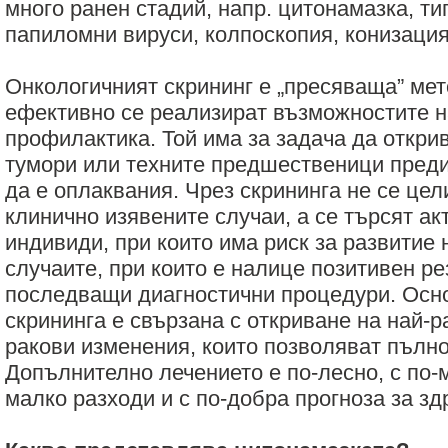
много ранен стадий, напр. цитонамазка, ти
папиломни вируси, колпоскопия, конизация
Онкологичният скрининг е „пресяваща” мето
ефективно се реализират възможностите н
профилактика. Той има за задача да откри
тумори или техните предшественици преди
да е оплаквания. Чрез скрининга не се це
клинично изявените случаи, а се търсят ак
индивиди, при които има риск за развитие 
случаите, при които е налице позитивен ре
последващи диагностични процедури. Осно
скрининга е свързана с откриване на най-
ракови изменения, които позволяват пълно
Допълнително лечението е по-лесно, с по-м
малко разходи и с по-добра прогноза за зд