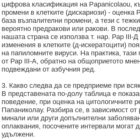
цифрова класификация на Papanicolaou, к
промени в клетките (дискариози) - оценка Р
база възпалителни промени, а тези с тежките
вероятно предракови или ракови. В послед
нашата страна се използва т. нар. Рар III-Д
изменения в клетките (д-искератоцити) по
на папиломните вируси. На практика, тази 
от Рар III-А, обратно на общоприетото мне
подвеждани от азбучния ред.
3. Какво следва да се предприеме при всяк
В представената по-долу таблица е показа
поведение, при оценка на цитологичните р
Папаниколау. Разбира се, в зависимост от 
минали или други допълнителни заболяван
оплаквания, посочените интервали могат д
удължени.