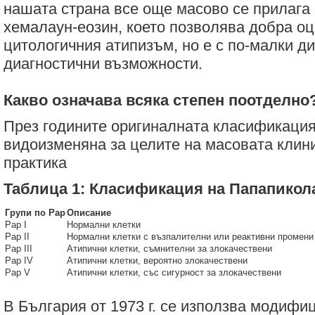
нашата страна все още масово се прилага 
хемалаун-еозин, което позволява добра оц
цитологичния атипизъм, но е с по-малки 
диагностични възможности.
Какво означава всяка степен поотделно
През годините оригиналната класификация
видоизменяна за целите на масовата клин
практика
Таблица 1: Класификация на Папапикола
Групи по Рар
Описание
Рар I
Нормални клетки
Рар II
Нормални клетки с възпалителни или реактивни промени
Рар III
Атипични клетки, съмнителни за злокачествени
Рар IV
Атипични клетки, вероятно злокачествени
Рар V
Атипични клетки, със сигурност за злокачествени
В България от 1973 г. се използва модифи