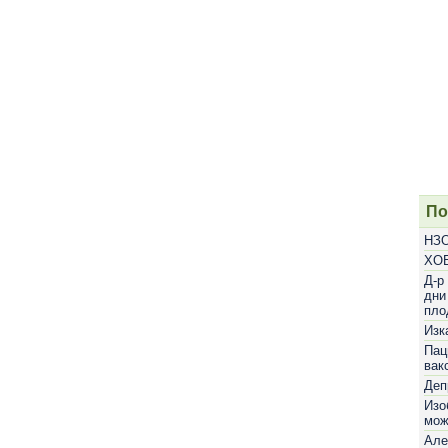
По
НЗО
ХОБ
Д-р
дни
пло
Изк
Пац
вак
Деп
Изо
мож
Але