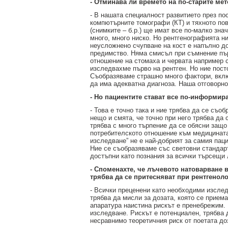
- Отминава ли времето на по-старите ме
- В нашата специалност развитието през по
компютърните томографи (КТ) и тяхното по
(снимките – б.р.) ще имат все по-малко зна
много, много ниско. Но рентгенографията н
неусложнено счупване на кост е напълно д
предимство. Няма смисъл при съмнение първ
отношение на стомаха и червата например с
изследвахме първо на рентген. Но ние пост
Съобразяваме страшно много фактори, вклю
да има адекватна диагноза. Наша отговорнос
- Но пациентите стават все по-информира
- Това е точно така и ние трябва да се съо
нещо и смята, че точно при него трябва да
трябва с много търпение да се обясни защо
потребителското отношение към медицината 
изследване” не е най-добрият за самия паци
Ние се съобразяваме със световни стандар
достъпни като познания за всички търсещи 
- Споменахте, че лъчевото натоварване 
трябва да се притесняват при рентгенол
- Всички преценени като необходими изслед
трябва да мисли за дозата, която се приема
апаратура наистина рискът е пренебрежим.
изследване. Рискът е потенциален, трябва 
несравнимо теоретичния риск от поетата до