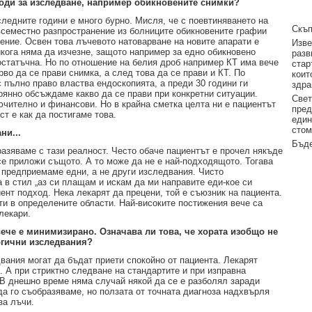
тоди за изследване, например обикновените снимки?
следните години е много бурно. Мисля, че с поевтиняването на
Скъп
всеместно разпространение из болниците обикновените графии
чение. Освен това лъчевото натоварване на новите апарати е
Изве
икога няма да изчезне, защото например за едно обикновено
разв
остатъчна. Но по отношение на белия дроб например КТ има вече
стар
о да се прави снимка, а след това да се прави и КТ. По
коит
 пълно право властва ендоскопията, а преди 30 години ги
здра
оянно обсъждаме какво да се прави при конкретни ситуации.
Свет
чително и финансови. Но в крайна сметка целта ни е пациентът
пред
т е как да постигаме това.
един
стом
ни...
Бъде
бразяваме с тази реалност. Често обаче пациентът е прочел някъде
 се приложи същото. А то може да не е най-подходящото. Тогава
 предприемаме едни, а не други изследвания. Чисто
в стил „аз си плащам и искам да ми направите еди-кое си
ент подход. Нека лекарят да прецени, той е съюзник на пациента.
ти в определените области. Най-високите постижения вече са
лекари.
вече е минимизирано. Означава ли това, че хората изобщо не
огични изследвания?
вания могат да бъдат приети спокойно от пациента. Лекарят
. А при стриктно следване на стандартите и при изправна
 В днешно време няма случай някой да се е разболял заради
да го съобразяваме, но ползата от точната диагноза надхвърля
за лъчи.