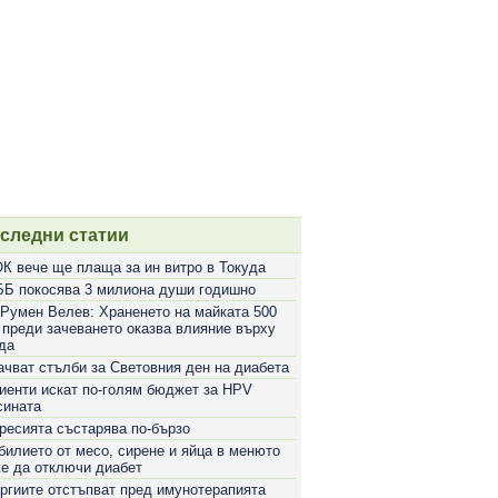
следни статии
К вече ще плаща за ин витро в Токуда
Б покосява 3 милиона души годишно
 Румен Велев: Храненето на майката 500
 преди зачеването оказва влияние върху
да
ачват стълби за Световния ден на диабета
иенти искат по-голям бюджет за HPV
сината
ресията състарява по-бързо
билието от месо, сирене и яйца в менюто
е да отключи диабет
ргиите отстъпват пред имунотерапията