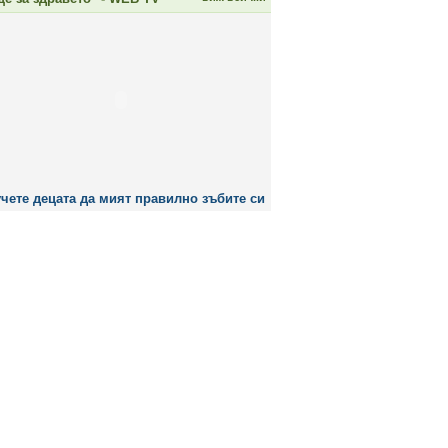
чете децата да мият правилно зъбите си