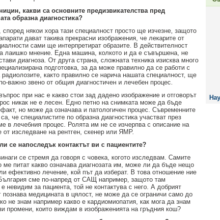
ницин, какви са основните предизвикателства пред
ата образна диагностика?
, според някои хора тази специалност просто ще изчезне, защото
апарати дават такива прекрасни изображения, че лекарите от
циалности сами ще интерпретират образите. В действителност
та лаишко мнение. Една машина, колкото и да е съвършена, не
стави диагноза. От друга страна, сложната техника изисква много
пециализирана подготовка, за да може правилно да се работи с
а радиолозите, както правилно се нарича нашата специалност, ще
 по-важно звено от общия диагностичен и лечебен процес.
въпрос при нас е какво стои зад дадено изображение и отговорът
Нау
прос никак не е лесен. Едно петно на снимката може да бъде
ефакт, но може да означава и патологичен процес. Съвременните
 са, че специалистите по образна диагностика участват през
ме в лечебния процес. Ролята им не се изчерпва с описание на
е от изследване на рентген, скенер или ЯМР.
ли се напоследък контактът ви с пациентите?
винаги се стремя да говоря с човека, когото изследвам. Самите
о ме питат какво означава диагнозата им, може ли да бъде нещо
ли ефективно лечение, кой път да изберат. В това отношение ние
 България сме по-напред от САЩ например, защото там
е невидим за пациента, той не контактува с него. А добрият
г познава медицината в цялост, не може да се ограничи само до
Ако не знам например какво е кардиомиопатия, как мога да знам
ези промени, които виждам в изображенията на гръдния кош?