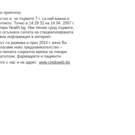
и приятели,
стно е, че първите 7 г. са най-важни в
итието. Точно в 14:29:32 на 14.04. 2007 г.
тирa Health.bg. Ние бяхме сред първите,
о осъзнаха силата на специализираната
вна информация в интернет.
ът се развива и през 2014 г. вече Ви
лагаме ново предизвикателство –
ствената социална мрежа за лекари,
атолози, фармацевти и пациенти.
те с нас и на адрес:
www.credoweb.bg