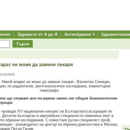
лезно
|
Здравето от А до Я
|
Антиейджинг
|
Здравеопазв
Търси
арат не може да замени лекаря
18-10-2013
те ще стават все по-важно звено от общия диагностичен
 процес
 проведе ХV национален конгрес на Българската асоциация по
. Десетки български и европейски специалисти обмениха опит в
те образни изследвания. С известния руски специалист проф.
иницин - ръководител на център за образна диагностика в Москва,
говаря Петър Галев.
"Ощ