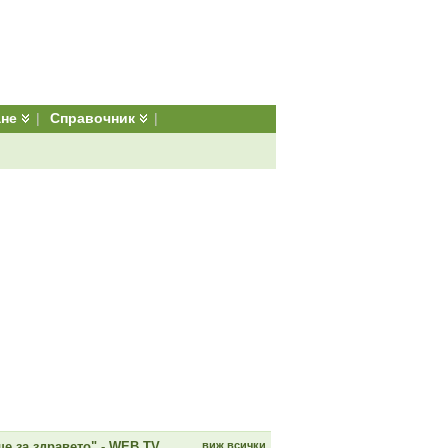
ане
|
Справочник
|
е за здравето" - WEB TV
виж всички