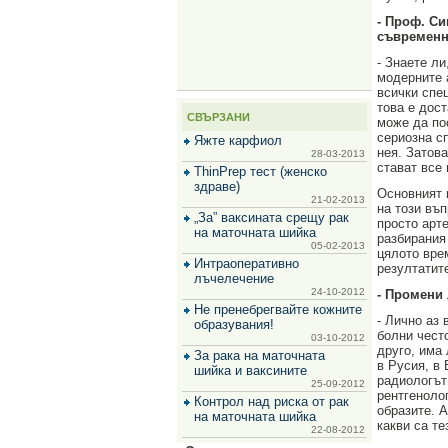
за
- Проф. Си
зехтин
съвременн
и
маслини
- Знаете ли
модерните 
всички спе
това е дос
СВЪРЗАНИ
може да по
сериозна с
Яжте карфиол
нея. Затов
28-03-2013
стават все
ThinPrep тест (женско
здраве)
Основният 
21-02-2013
на този въ
„За” ваксината срещу рак
просто арт
на маточната шийка
разбирания
05-02-2013
цялото вре
Интраоперативно
резултатит
лъчелечение
24-10-2012
- Промени 
Не пренебрегвайте кожните
- Лично аз 
образувания!
болни чест
03-10-2012
друго, има 
За рака на маточната
в Русия, в
шийка и ваксините
радиологът 
25-09-2012
рентгеноло
Контрол над риска от рак
образите. 
на маточната шийка
какви са т
22-08-2012