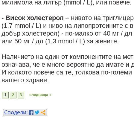
милимола на литър (mmol / L), или повече.
- Висок холестерол
– нивото на триглицери
(1,7 mmol / L) и ниво на липопротеините с 
добър холестерол) - по-малко от 40 мг / дл 
или 50 мг / дл (1,3 mmol / L) за жените.
Наличието на един от компонентите на ме
означава, че е много вероятно да имате и 
И колкото повече са те, толкова по-големи 
вашето здраве.
следваща »
1
2
3