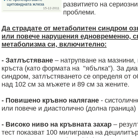
развитието на сериозн
щитовидната жлеза
15-12-2011
проблеми.
Да страдате от метаболитен синдром оз
или повече нарушения едновременно, с
метаболизма си, включително:
- Затлъстяване
– натрупване на мазнини,
кръста (като формата на "ябълка"). За ди
синдром, затлъстяването се определя от о
над 102 см за мъжете и 89 см за жените.
- Повишено кръвно налягане
- систоличн
или повече и диастолично (долна граница) 
- Високо ниво на кръвната захар
– резул
тест показват 100 милиграма на децилитър (