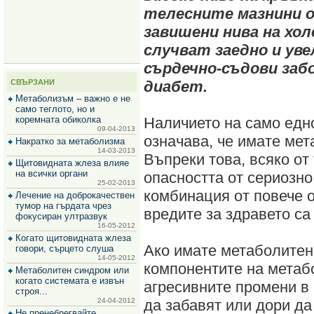
за
телесните мазнини 
зехтин
и
завишени нива на хол
маслини
случват заедно и ув
сърдечно-съдови заб
СВЪРЗАНИ
диабет.
Метаболизъм – важно е не
само теглото, но и
коремната обиколка
Наличието на само едно
09-04-2013
означава, че имате ме
Накратко за метаболизма
14-03-2013
Въпреки това, всяко от
Щитовидната жлеза влияе
на всички органи
опасността от сериозно
25-02-2013
комбинация от повече 
Лечение на доброкачествен
тумор на гърдата чрез
вредите за здравето са
фокусиран ултразвук
16-05-2012
Когато щитовидната жлеза
Ако имате метаболитен
говори, сърцето слуша
14-05-2012
компонентите на метаб
Метаболитен синдром или
когато системата е извън
агресивните промени в 
строя...
24-04-2012
да забавят или дори да
Не пренебрегвайте