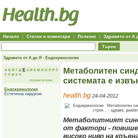
Hitro.bg
Групово
Клуб
-
пазаруване
50+
,
Всички
изгодни
начало
офети
оферти
-
за
Клуб
групово
50+
намаление
Hitro.bg
Начало
|
Статии и коментари
|
Полезно
|
Здравето от А 
-
Всички
Търси
актуални
оферти
Hitro.bg
Здравето от А до Я - Ендокринология
-
Всички
Метаболитен син
Е
А
Б
В
Г
Д
З
И
К
М
Н
О
П
Р
С
оферти
Т
У
Ф
Х
Ч
Hitro.bg
системата е извън
покажи всички
-
Търсене
Ендокринология
във
Естетична хирургия
health.bg
всички
24-04-2012
оферти
Всички
оферти
за
групово
Метаболитният синд
намаление
от фактори - повише
Промоции,
оферти
високо ниво на кръвн
Сайтът