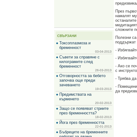
за
предизвика
зехтин
През първот
и
намалят му
маслини
останалите
медитацията
сложните по
СВЪРЗАНИ
Полезни са 
поддържат 
Токсоплазмоза и
бременност
- Избягвайт
03-04-2013
Съвети за справяне с
- Избягвай
килограмите след
- Ако се п
бременност
с инструкто
26-03-2013
Отговорността за бебето
- Трябва да
започва още преди
зачеването
- Помещени
19-03-2013
да предизв
Предимствата на
кърменето
20-02-2013
Защо се появяват стриите
през бременността?
18-02-2013
Йога през бременността
22-01-2013
Бъбреците на бременните
работят за двама