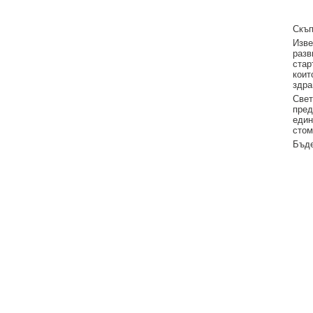
Скъп
Изве
разв
стар
коит
здра
Свет
пред
един
стом
Бъде