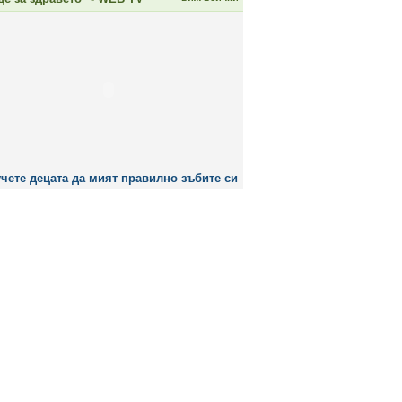
чете децата да мият правилно зъбите си