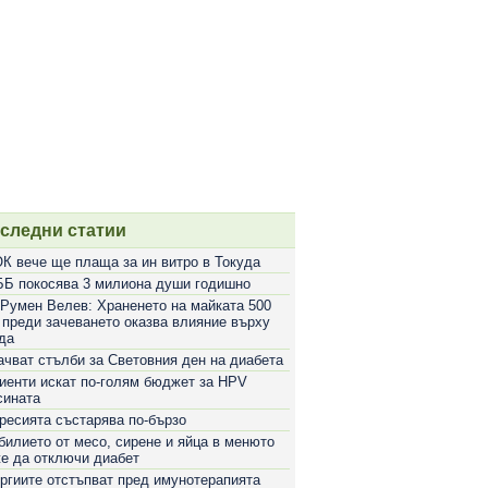
следни статии
К вече ще плаща за ин витро в Токуда
Б покосява 3 милиона души годишно
 Румен Велев: Храненето на майката 500
 преди зачеването оказва влияние върху
да
ачват стълби за Световния ден на диабета
иенти искат по-голям бюджет за HPV
сината
ресията състарява по-бързо
билието от месо, сирене и яйца в менюто
е да отключи диабет
ргиите отстъпват пред имунотерапията