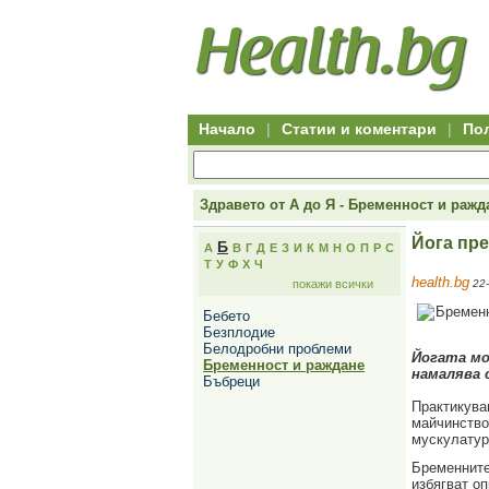
Hitro.bg
Групово
Клуб
-
пазаруване
50+
,
Всички
изгодни
начало
офети
оферти
-
за
Клуб
групово
50+
намаление
Hitro.bg
Начало
|
Статии и коментари
|
По
-
Всички
актуални
оферти
Hitro.bg
Здравето от А до Я - Бременност и ражд
-
Всички
Йога пр
Б
А
В
Г
Д
Е
З
И
К
М
Н
О
П
Р
С
оферти
Т
У
Ф
Х
Ч
Hitro.bg
health.bg
покажи всички
22-
-
Търсене
Бебето
във
Безплодие
всички
Белодробни проблеми
оферти
Йогата мо
Бременност и раждане
Всички
намалява 
Бъбреци
оферти
за
Практикува
групово
майчинство
намаление
мускулатур
Промоции,
оферти
Бременните
Сайтът
избягват о