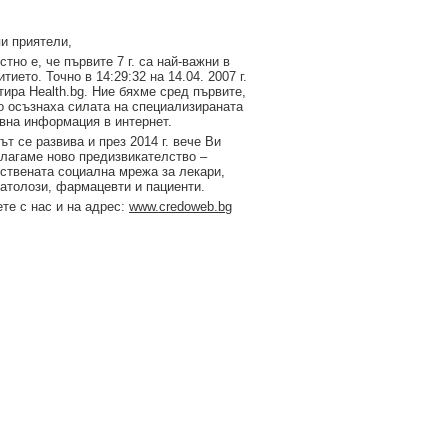
и приятели,
стно е, че първите 7 г. са най-важни в
итието. Точно в 14:29:32 на 14.04. 2007 г.
тирa Health.bg. Ние бяхме сред първите,
о осъзнаха силата на специализираната
вна информация в интернет.
ът се развива и през 2014 г. вече Ви
лагаме ново предизвикателство –
ствената социална мрежа за лекари,
атолози, фармацевти и пациенти.
те с нас и на адрес:
www.credoweb.bg