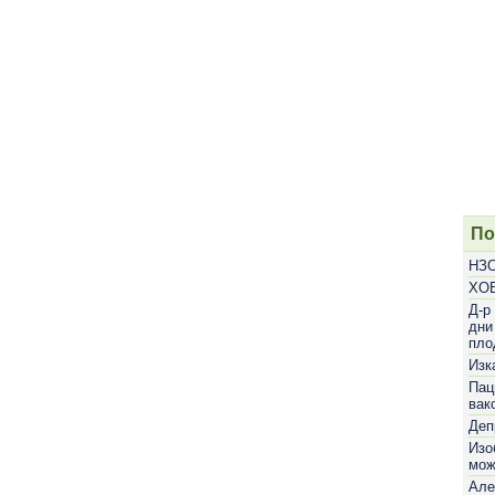
По
НЗО
ХОБ
Д-р
дни
пло
Изк
Пац
вак
Деп
Изо
мож
Але