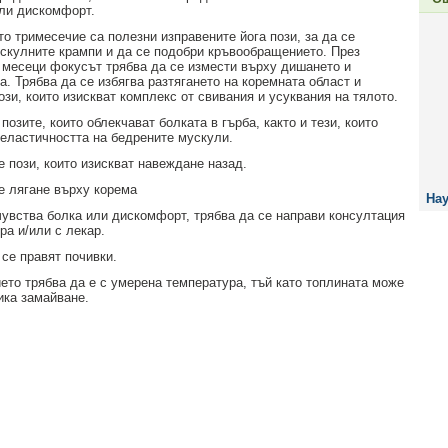
ли дискомфорт.
о тримесечие са полезни изправените йога пози, за да се
скулните крампи и да се подобри кръвообращението. През
 месеци фокусът трябва да се измести върху дишането и
. Трябва да се избягва разтягането на коремната област и
зи, които изискват комплекс от свивания и усуквания на тялото.
позите, които облекчават болката в гърба, както и тези, които
еластичността на бедрените мускули.
е пози, които изискват навеждане назад.
те лягане върху корема
Нау
очувства болка или дискомфорт, трябва да се направи консултация
ра и/или с лекар.
 се правят почивки.
ето трябва да е с умерена температура, тъй като топлината може
ика замайване.