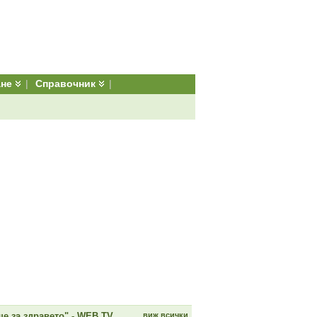
ане
|
Справочник
|
е за здравето" - WEB TV
виж всички