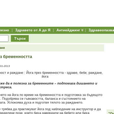
лезно
|
Здравето от А до Я
|
Антиейджинг
|
Здравеопазв
Търси
ане
ез бременността
01-2013
же да е полезна за бременните – подпомага дишането и
стреса.
нето на йога по време на бременността е подготовка за бъдещото
. Подобрява се гъвкавостта, баланса и състоянието на
ата. Успокоява духа и подготвя тялото за раждането.
 трябва да практикуват йога под наблюдение на инструктор и да
пределени пози, които биха навредили на бебето или биха
"Ощ