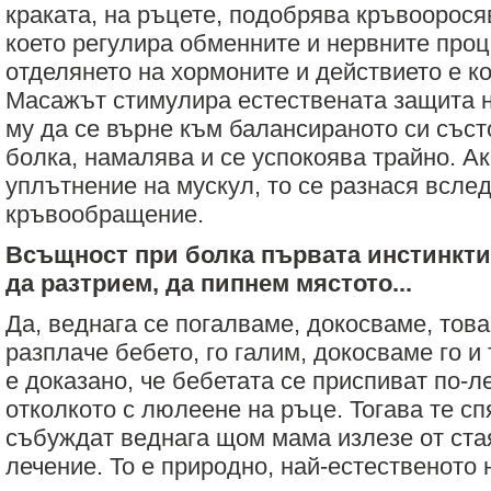
краката, на ръцете, подобрява кръвоорося
което регулира обменните и нервните проц
отделянето на хормоните и действието е к
Масажът стимулира естествената защита н
му да се върне към балансираното си състо
болка, намалява и се успокоява трайно. Ак
уплътнение на мускул, то се разнася всле
кръвообращение.
Всъщност при болка първата инстинкти
да разтрием, да пипнем мястото...
Да, веднага се погалваме, докосваме, това
разплаче бебето, го галим, докосваме го и 
е доказано, че бебетата се приспиват по-л
отколкото с люлеене на ръце. Тогава те сп
събуждат веднага щом мама излезе от ста
лечение. То е природно, най-естественото 