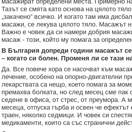
масажират определени места. Примерно на
Тазът се смята като основа на цялото тяло
„закачено” всичко. И когато там има дисбал
масажи, се лекува цялото тяло. Масажът 
Важно е човек да си намери добрия масажи
масаж - този, който му помага за определе
В България допреди години масажът се
– когато си болен. Променя ли се тази н
Да. Все повече хора се насочват към маса
лечение, особено на опорно-двигателни п
лекарствата са нещо, което помага за моме
премахва болката, но след месец сме пак с
седене в офиса, от стрес, от преумора. А 
месеца, отпуска гърба и освен че ефектът 
траен, няколко седмици. И човек си спест
медикаменти, които са със странични дейс