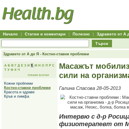
Hitro.bg
Групово
Клуб
-
пазаруване
50+
,
Всички
изгодни
начало
офети
оферти
-
за
Клуб
групово
50+
намаление
Hitro.bg
Начало
|
Статии и коментари
|
Полезно
|
Здравето от А 
-
Всички
Търси
актуални
оферти
Hitro.bg
Здравето от А до Я - Костно-ставни проблеми
-
Всички
Масажът мобилиз
К
А
Б
В
Г
Д
Е
З
И
М
Н
О
П
Р
С
оферти
Т
У
Ф
Х
Ч
Hitro.bg
сили на организм
покажи всички
-
Търсене
Кожни проблеми
във
Костно-ставни проблеми
Галина Спасова 28-05-2013
всички
Красота и здраве
оферти
Кръв и лимфа
Всички
оферти
за
групово
намаление
Интервю с д-р Росиц
Промоции,
физиотерапевт от МЦ
оферти
Сайтът