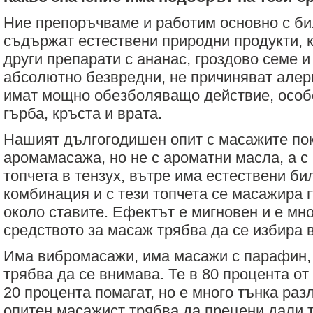
Ние препоръчваме и работим основно с би
съдържат естествени природни продукти, 
други препарати с ананас, гроздово семе и 
абсолютно безвредни, не причиняват алер
имат мощно обезболяващо действие, особе
гърба, кръста и врата.
Нашият дългогодишен опит с масажите пок
аромамасажа, но не с ароматни масла, а с
топчета в тензух, вътре има естествени би
комбинация и с тези топчета се масажира 
около ставите. Ефектът е мигновен и е мно
средството за масаж трябва да се избира 
Има вибромасажи, има масажи с парафин, 
трябва да се внимава. Те в 80 процента от
20 процента помагат, но е много тънка раз
опитен масажист трябва да прецени дали 