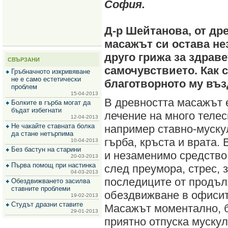
София.
за
зехтин
и
маслини
Д-р Шейтанова, от дре
масажът си остава н
друго грижа за здраве
СВЪРЗАНИ
самочувствието. Как 
Гръбначното изкривяване
не е само естетически
благотворното му въ
проблем
15-04-2013
В древността масажът 
Болките в гърба могат да
бъдат избегнати
лечение на много телес
12-04-2013
Не чакайте ставната болка
например ставно-муску
да стане нетърпима
гърба, кръста и врата.
10-04-2013
Без бастун на старини
и незаменимо средство 
20-03-2013
Първа помощ при настинка
след преумора, стрес, 
04-03-2013
последиците от продъ
Обездвижването засилва
ставните проблеми
обездвижване в офисит
19-02-2013
Студът дразни ставите
Масажът моментално, 
29-01-2013
приятно отпуска мускул