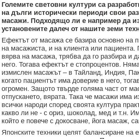
Големите световни култури са разрабо
на дълги исторически периоди свои ра
масажи. Подходящо ли е например да и
установените далеч от нашите земи тех
Ефектът от масажа се базира основно на п
на масажиста, и на клиента или пациента.
вярва на масажа, трябва да го разбира и д
него. Тогава ефектът е стопроцентов. Ням
измислен масажът – в Тайланд, Индия, Пак
когато пациентът има доверие в него, тога
огромен. Защото твърде голяма част от ма
отпускането, вярата. Така че масажи има 
всички народи според своята култура прак
какво ли не - с ориз, шоколад, мед и т.н. 
който е повече с докосване, йога масаж, с
Японските техники целят балансиране на е