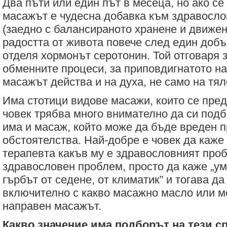
Два пъти или един път в месеца, но ако се
масажът е чудесна добавка към здравосло
(заедно с балансираното хранене и движен
радостта от живота повече след един добъ
отделя хормонът серотонин. Той отговаря 
обменните процеси, за приповдигнатото на
масажът действа и на духа, не само на тял
Има стотици видове масажи, които се предл
човек трябва много внимателно да си подб
има и масаж, който може да бъде вреден 
обстоятелства. Най-добре е човек да каже
терапевта какъв му е здравословният про
здравословен проблем, просто да каже „у
гърбът от седене, от климатик” и тогава да
включително с какво масажно масло или м
направен масажът.
Какво значение има подборът на тези с