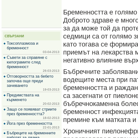
за
зехтин
Бременността е голямо
и
маслини
Доброто здраве е много
за да може той да про
седмици са от голямо з
СВЪРЗАНИ
като тогава се формира
Токсоплазмоза и
бременност
приемът на лекарства 
03-04-2013
Съвети за справяне с
негативно влияние върх
килограмите след
бременност
Бъбречните заболявани
26-03-2013
Отговорността за бебето
водещите места при па
започва още преди
зачеването
бременността и раждан
19-03-2013
са засегнати от пиелон
Предимствата на
кърменето
бъбречнокаменна болес
20-02-2013
Защо се появяват стриите
бременност инфекцият
през бременността?
премине към матката и
18-02-2013
Йога през бременността
22-01-2013
Хроничният пиелонефри
Бъбреците на бременните
работят за двама