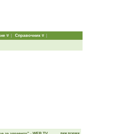
ане
|
Справочник
|
е за здравето" - WEB TV
виж всички