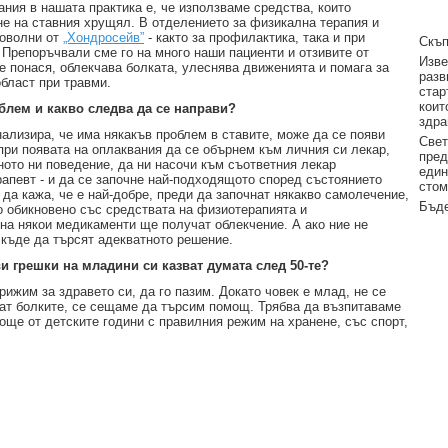
ния в нашата практика е, че използваме средства, които
не на ставния хрущял. В отделението за физикална терапия и
доволни от
„Хондросейв”
- както за профилактика, така и при
Скъп
Препоръчвали сме го на много наши пациенти и отзивите от
Изве
е понася, облекчава болката, улеснява движенията и помага за
разв
област при травми.
стар
коит
облем и какво следва да се направи?
здра
гнализира, че има някакъв проблем в ставите, може да се появи
Свет
 при появата на оплаквания да се обърнем към личния си лекар,
пред
ното ни поведение, да ни насочи към съответния лекар
един
рапевт - и да се започне най-подходящото според състоянието
стом
 да кажа, че е най-добре, преди да започнат някакво самолечение,
Бъде
 обикновено със средствата на физиотерапията и
на някои медикаменти ще получат облекчение. А ако ние не
 къде да търсят адекватното решение.
ви грешки на младини си казват думата след 50-те?
рижим за здравето си, да го пазим. Докато човек е млад, не се
нат болките, се сещаме да търсим помощ. Трябва да възпитаваме
 още от детските години с правилния режим на хранене, със спорт,