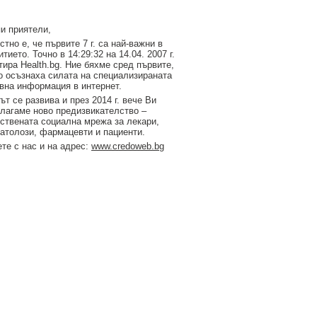
и приятели,
стно е, че първите 7 г. са най-важни в
итието. Точно в 14:29:32 на 14.04. 2007 г.
тирa Health.bg. Ние бяхме сред първите,
о осъзнаха силата на специализираната
вна информация в интернет.
ът се развива и през 2014 г. вече Ви
лагаме ново предизвикателство –
ствената социална мрежа за лекари,
атолози, фармацевти и пациенти.
те с нас и на адрес:
www.credoweb.bg