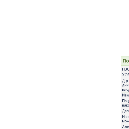
По
НЗО
ХОБ
Д-р
дни
пло
Изк
Пац
вак
Деп
Изо
мож
Але