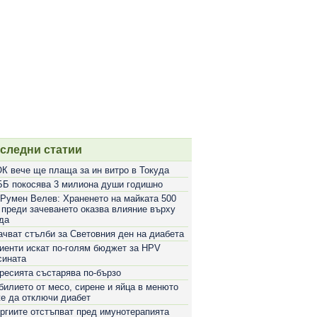
следни статии
К вече ще плаща за ин витро в Токуда
Б покосява 3 милиона души годишно
 Румен Велев: Храненето на майката 500
 преди зачеването оказва влияние върху
да
ачват стълби за Световния ден на диабета
иенти искат по-голям бюджет за HPV
сината
ресията състарява по-бързо
билието от месо, сирене и яйца в менюто
е да отключи диабет
ргиите отстъпват пред имунотерапията