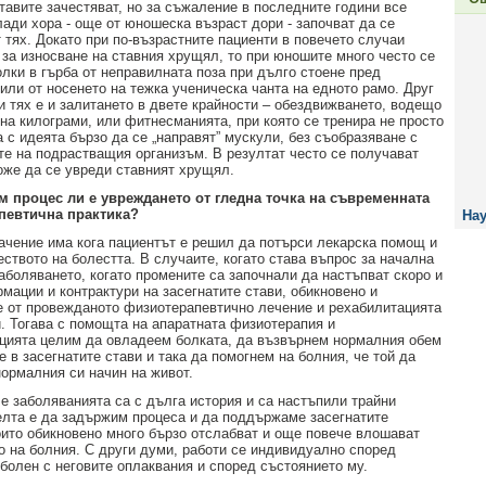
ставите зачестяват, но за съжаление в последните години все
лади хора - още от юношеска възраст дори - започват да се
 тях. Докато при по-възрастните пациенти в повечето случаи
 за износване на ставния хрущял, то при юношите много често се
олки в гърба от неправилната поза при дълго стоене пред
или от носенето на тежка ученическа чанта на едното рамо. Друг
и тях е и залитането в двете крайности – обездвижването, водещо
 на килограми, или фитнесманията, при която се тренира не просто
а с идеята бързо да се „направят” мускули, без съобразяване с
те на подрастващия организъм. В резултат често се получават
оже да се увреди ставният хрущял.
м процес ли е увреждането от гледна точка на съвременната
певтична практика?
Нау
начение има кога пациентът е решил да потърси лекарска помощ и
еството на болестта. В случаите, когато става въпрос за начална
аболяването, когато промените са започнали да настъпват скоро и
мации и контрактури на засегнатите стави, обикновено и
е от провежданото физиотерапевтично лечение и рехабилитацията
и. Тогава с помощта на апаратната физиотерапия и
цията целим да овладеем болката, да възвърнем нормалния обем
 в засегнатите стави и така да помогнем на болния, че той да
ормалния си начин на живот.
че заболяванията са с дълга история и са настъпили трайни
елта е да задържим процеса и да поддържаме засегнатите
оито обикновено много бързо отслабват и още повече влошават
о на болния. С други думи, работи се индивидуално според
 болен с неговите оплаквания и според състоянието му.