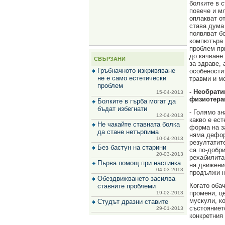
болките в 
за
повече и м
зехтин
оплакват от
и
става дума
маслини
появяват б
компютъра 
проблем пр
до качване
СВЪРЗАНИ
за здраве, 
Гръбначното изкривяване
особености
не е само естетически
травми и м
проблем
- Необрати
15-04-2013
физиотера
Болките в гърба могат да
бъдат избегнати
- Голямо з
12-04-2013
какво е ест
Не чакайте ставната болка
форма на з
да стане нетърпима
няма дефор
10-04-2013
резултатит
Без бастун на старини
са по-добр
20-03-2013
рехабилита
Първа помощ при настинка
на движение
04-03-2013
продължи н
Обездвижването засилва
Когато оба
ставните проблеми
промени, ц
19-02-2013
мускули, к
Студът дразни ставите
състояниет
29-01-2013
конкретния