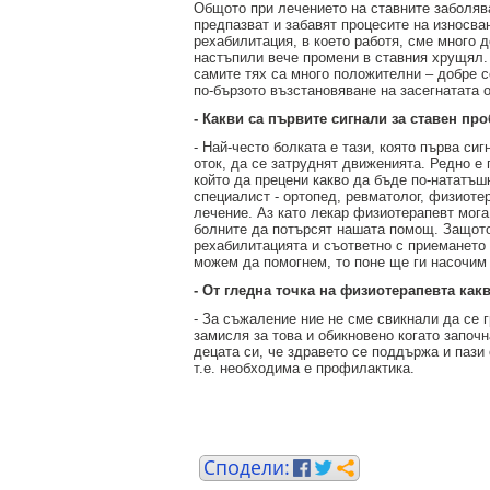
Общото при лечението на ставните заболява
предпазват и забавят процесите на износва
рехабилитация, в което работя, сме много 
настъпили вече промени в ставния хрущял. 
самите тях са много положителни – добре с
по-бързото възстановяване на засегнатата 
- Какви са първите сигнали за ставен пр
- Най-често болката е тази, която първа си
оток, да се затруднят движенията. Редно е
който да прецени какво да бъде по-нататъш
специалист - ортопед, ревматолог, физиоте
лечение. Аз като лекар физиотерапевт мога
болните да потърсят нашата помощ. Защото
рехабилитацията и съответно с приемането 
можем да помогнем, то поне ще ги насочим
- От гледна точка на физиотерапевта как
- За съжаление ние не сме свикнали да се г
замисля за това и обикновено когато започ
децата си, че здравето се поддържа и пази
т.е. необходима е профилактика.