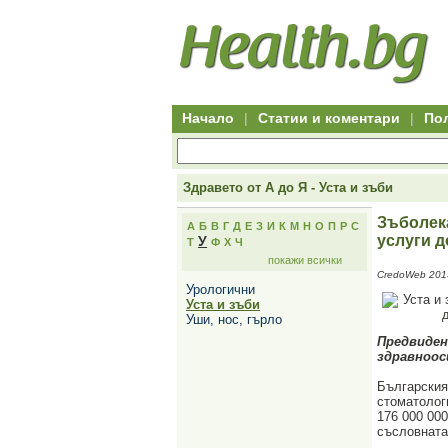
Hitro.bg
Групово
Клуб
-
пазаруване
50+
,
Всички
изгодни
начало
офети
оферти
-
за
Клуб
групово
50+
намаление
Hitro.bg
Начало
|
Статии и коментари
|
По
-
Всички
актуални
оферти
Hitro.bg
Здравето от А до Я - Уста и зъби
-
Всички
Зъболека
А
Б
В
Г
Д
Е
З
И
К
М
Н
О
П
Р
С
оферти
услуги 
У
Т
Ф
Х
Ч
Hitro.bg
покажи всички
-
CredoWeb 201
Търсене
Урологични
във
Уста и зъби
всички
Уши, нос, гърло
оферти
Всички
Предвиден
оферти
здравноос
за
групово
Българския
намаление
стоматолог
Промоции,
176 000 000
оферти
съсловната
Сайтът