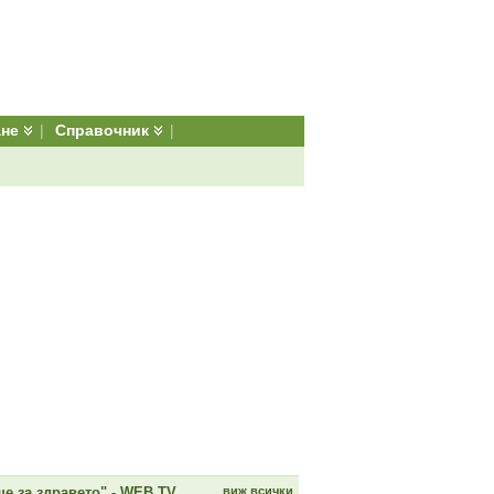
ане
|
Справочник
|
е за здравето" - WEB TV
виж всички