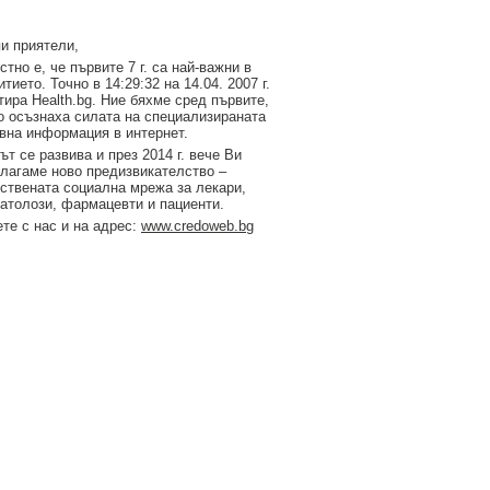
и приятели,
стно е, че първите 7 г. са най-важни в
итието. Точно в 14:29:32 на 14.04. 2007 г.
тирa Health.bg. Ние бяхме сред първите,
о осъзнаха силата на специализираната
вна информация в интернет.
ът се развива и през 2014 г. вече Ви
лагаме ново предизвикателство –
ствената социална мрежа за лекари,
атолози, фармацевти и пациенти.
те с нас и на адрес:
www.credoweb.bg