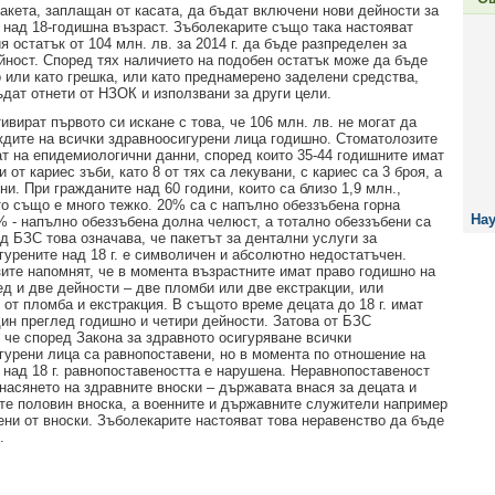
пакета, заплащан от касата, да бъдат включени нови дейности за
 над 18-годишна възраст. Зъболекарите също така настояват
 остатък от 104 млн. лв. за 2014 г. да бъде разпределен за
йност. Според тях наличието на подобен остатък може да бъде
 или като грешка, или като преднамерено заделени средства,
ъдат отнети от НЗОК и използвани за други цели.
вират първото си искане с това, че 106 млн. лв. не могат да
ждите на всички здравноосигурени лица годишно. Стоматолозите
ат на епидемиологични данни, според които 35-44 годишните имат
и от кариес зъби, като 8 от тях са лекувани, с кариес са 3 броя, а
ни. При гражданите над 60 години, които са близо 1,9 млн.,
о също е много тежко. 20% са с напълно обеззъбена горна
Нау
% - напълно обеззъбена долна челюст, а тотално обеззъбени са
д БЗС това означава, че пакетът за дентални услуги за
гурените над 18 г. е символичен и абсолютно недостатъчен.
ите напомнят, че в момента възрастните имат право годишно на
ед и две дейности – две пломби или две екстракции, или
 от пломба и екстракция. В същото време децата до 18 г. имат
дин преглед годишно и четири дейности. Затова от БЗС
, че според Закона за здравното осигуряване всички
гурени лица са равнопоставени, но в момента по отношение на
 над 18 г. равнопоставеността е нарушена. Неравнопоставеност
внасянето на здравните вноски – държавата внася за децата и
те половин вноска, а военните и държавните служители например
ени от вноски. Зъболекарите настояват това неравенство да бъде
.