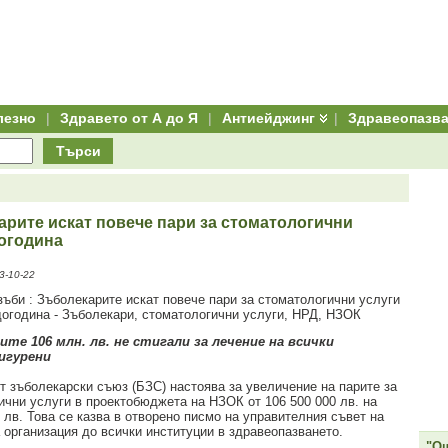
лезно
|
Здравето от А до Я
|
Антиейджинг
|
Здравеопазв
Търси
рите искат повече пари за стоматологични
догодина
3-10-22
ите 106 млн. лв. не стигали за лечение на всички
игурени
т зъболекарски съюз (БЗС) настоява за увеличение на парите за
ични услуги в проектобюджета на НЗОК от 106 500 000 лв. на
 лв. Това се казва в отворено писмо на управителния съвет на
 организация до всички институции в здравеопазването.
"Ощ