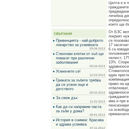
за
Целта е в 
зехтин
гражданите
и
предвидения
маслини
лечебна де
определено
които ще б
От БЗС моти
СВЪРЗАНИ
покрият ну
Превенцията - най-доброто
се позовав
лекарство за усмивката
17 засегнат
05-04-2013
6 са изваде
положениет
Стволови клетки от зъб ще
челюст, 17
помагат при различни
13%. Споре
заболявания
здравнооси
05-04-2013
Стоматолоз
Усмихнете се!
един прегл
12-03-2013
комбинация
Грижата за зъбите трябва
право на е
да се усвои още в
отбелязват
детството
здравнооси
06-02-2013
гражданите
За свеж дъх
има и при 
11-01-2013
пенсионери
Как да си направим паста
са освобод
за зъби у дома?
премахнато
08-01-2013
История в снимки: Красива
и здрава усмивка
07-11-2012