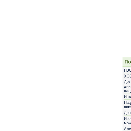
По
НЗО
ХОБ
Д-р
дни
пло
Изк
Пац
вак
Деп
Изо
мож
Але