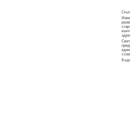
Скъп
Изве
разв
стар
коит
здра
Свет
пред
един
стом
Бъде