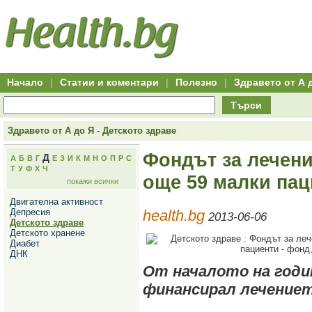
Hitro.bg
Групово
Клуб
-
пазаруване
50+
,
Всички
изгодни
начало
офети
оферти
-
за
Клуб
групово
50+
намаление
Hitro.bg
Начало
|
Статии и коментари
|
Полезно
|
Здравето от А 
-
Всички
Търси
актуални
оферти
Hitro.bg
Здравето от А до Я - Детското здраве
-
Всички
Фондът за лечен
Д
А
Б
В
Г
Е
З
И
К
М
Н
О
П
Р
С
оферти
Т
У
Ф
Х
Ч
Hitro.bg
още 59 малки пац
покажи всички
-
Търсене
Двигателна активност
във
Депресия
health.bg
всички
2013-06-06
Детското здраве
оферти
Детското хранене
Всички
Диабет
оферти
ДНК
за
групово
От началото на год
намаление
финансирал лечението
Промоции,
оферти
Сайтът