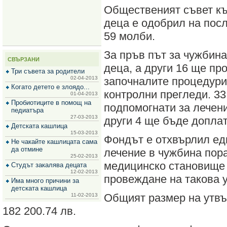
за
Общественият съвет къ
зехтин
и
деца е одобрил на пос
маслини
59 молби.
За пръв път за чужбин
СВЪРЗАНИ
деца, а други 16 ще пр
Три съвета за родители
02-04-2013
започналите процедури
Когато детето е злоядо...
контролни прегледи. 3
01-04-2013
Пробиотиците в помощ на
подпомогнати за лечени
педиатъра
27-03-2013
други 4 ще бъде доплат
Детската кашлица
15-03-2013
Фондът е отхвърлил ед
Не чакайте кашлицата сама
да отмине
лечение в чужбина пор
25-02-2013
медицинско становище 
Студът закалява децата
12-02-2013
провеждане на такова у
Има много причини за
детската кашлица
Общият размер на утвъ
11-02-2013
182 200.74 лв.