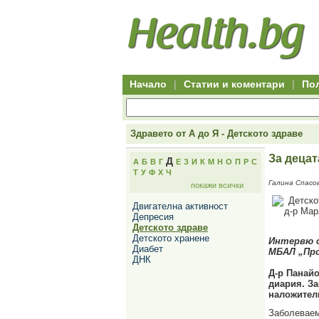
Hitro.bg
Групово
Клуб
-
пазаруване
50+
,
Всички
изгодни
начало
офети
оферти
-
за
Клуб
групово
50+
намаление
Hitro.bg
Начало
|
Статии и коментари
|
По
-
Всички
актуални
оферти
Hitro.bg
Здравето от А до Я - Детското здраве
-
Всички
За децат
Д
А
Б
В
Г
Е
З
И
К
М
Н
О
П
Р
С
оферти
Т
У
Ф
Х
Ч
Hitro.bg
Галина Спасов
покажи всички
-
Търсене
Двигателна активност
във
Депресия
всички
Детското здраве
оферти
Детското хранене
Всички
Интервю с
Диабет
оферти
МБАЛ „Про
ДНК
за
групово
Д-р Панайо
намаление
диария. За
Промоции,
наложител
оферти
Заболеваем
Сайтът