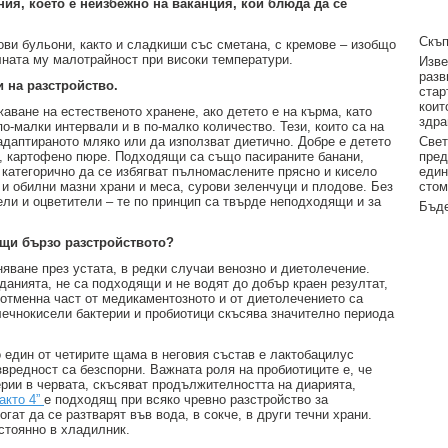
ния, което е неизбежно на ваканция, кои блюда да се
Скъп
ови бульони, както и сладкиши със сметана, с кремове – изобщо
лната му малотрайност при високи температури.
Изве
разв
 на разстройство.
стар
коит
ване на естественото хранене, ако детето е на кърма, като
здра
о-малки интервали и в по-малко количество. Тези, които са на
адаптираното мляко или да използват диетично. Добре е детето
Свет
а, картофено пюре. Подходящи са също пасираните банани,
пред
 категорично да се избягват пълномаслените прясно и кисело
един
 и обилни мазни храни и меса, сурови зеленчуци и плодове. Без
стом
ли и оцветители – те по принцип са твърде неподходящи и за
Бъде
ащи бързо разстройството?
ване през устата, в редки случаи венозно и диетолечение.
данията, не са подходящи и не водят до добър краен резултат,
отменна част от медикаментозното и от диетолечението са
лечнокисели бактерии и пробиотици скъсява значително периода
о един от четирите щама в неговия състав е лактобацилус
звредност са безспорни. Важната роля на пробиотиците е, че
ерии в червата, скъсяват продължителността на диарията,
акто 4”
е подходящ при всяко чревно разстройство за
ат да се разтварят във вода, в сокче, в други течни храни.
стоянно в хладилник.