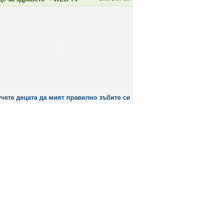
чете децата да мият правилно зъбите си