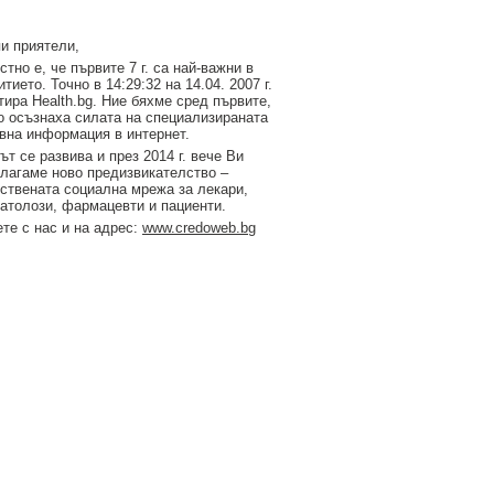
и приятели,
стно е, че първите 7 г. са най-важни в
итието. Точно в 14:29:32 на 14.04. 2007 г.
тирa Health.bg. Ние бяхме сред първите,
о осъзнаха силата на специализираната
вна информация в интернет.
ът се развива и през 2014 г. вече Ви
лагаме ново предизвикателство –
ствената социална мрежа за лекари,
атолози, фармацевти и пациенти.
те с нас и на адрес:
www.credoweb.bg