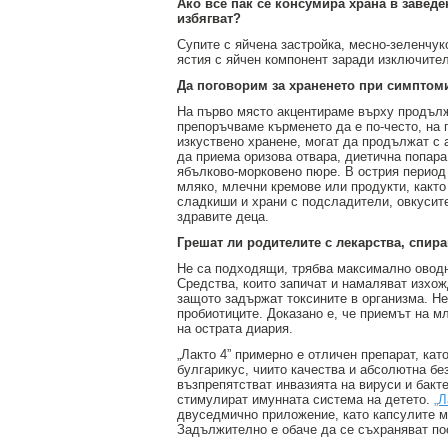
Ако все пак се консумира храна в заведе
избягват?
Супите с яйчена застройка, месно-зеленчук
ястия с яйчен компонент заради изключите
Да поговорим за храненето при симптоми
На първо място акцентираме върху продължа
препоръчваме кърменето да е по-често, на п
изкуствено хранене, могат да продължат с 
да приема оризова отвара, диетична попар
ябълково-морковено пюре. В острия период
мляко, млечни кремове или продукти, както
сладкиши и храни с подсладители, овкусите
здравите деца.
Грешат ли родителите с лекарства, спир
Не са подходящи, трябва максимално оводня
Средства, които запичат и намаляват изхож
защото задържат токсините в организма. Не
пробиотиците. Доказано е, че приемът на м
на острата диария.
„Лакто 4” примерно е отличен препарат, кат
булгарикус, чиито качества и абсолютна бе
възпрепятстват инвазията на вируси и бакт
стимулират имунната система на детето.
„Л
двуседмично приложение, като капсулите мог
Задължително е обаче да се съхраняват по