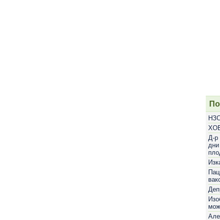
По
НЗО
ХОБ
Д-р
дни
пло
Изк
Пац
вак
Деп
Изо
мож
Але