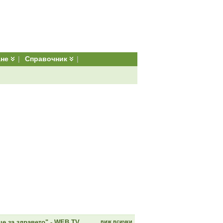
ане
|
Справочник
|
е за здравето" - WEB TV
виж всички