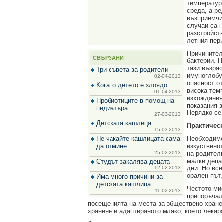
температур
за
среда, а р
зехтин
възприемчи
и
случаи са 
маслини
разстройст
летния пер
Причинител
СВЪРЗАНИ
бактерии. П
тази възра
Три съвета за родители
имуноглобу
02-04-2013
опасност о
Когато детето е злоядо...
висока тем
01-04-2013
изхождания
Пробиотиците в помощ на
показания 
педиатъра
Нерядко се
27-03-2013
Детската кашлица
Практическ
15-03-2013
Не чакайте кашлицата сама
Необходимо
да отмине
изкуствено
25-02-2013
на родител
малки деца,
Студът закалява децата
дни. Но все
12-02-2013
орален път
Има много причини за
детската кашлица
Честото ми
11-02-2013
препоръчал
посещенията на места за обществено хранен
хранене и адаптираното мляко, което лекар