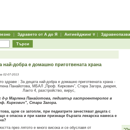
лезно
|
Здравето от А до Я
|
Антиейджинг
|
Здравеопазв
Търси
а най-добра е домашно приготвената храна
а 02-07-2013
 д-р Марлена Панайотова, педиатър гастроентеролог в
ф. Киркович”, Стара Загора.
това, щом се затопли, при педиатрите зачестяват децата с
що е опасна и при какви признаци бързата лекарска намеса е
на?
остта през лятото е много висока и се обуславя от
"Ощ