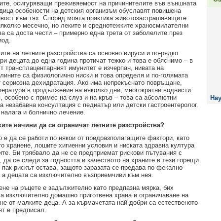
ите, осигуряващи преживяемост на причинителите във външната
едица особености на детския организъм обуславят повишена
вост към тях. Според моята практика животозастрашаващите
няколко месечно, но леките и среднотежките храносмилателни
ва са доста чести – примерно една трета от заболелите през
иод.
ите на летните разстройства са основно вируси и по-рядко
ри децата до една година протичат тежко и това е обяснимо – в
ст трансплацентарният имунитет е изчерпан, нивата на
лините са физиологично ниски и това определя и по-голямата
т сериозна дехидратация. Ако има непрекъснато повръщане,
пература в продължение на няколко дни, многократни воднисти
, особено с примес на слуз и на кръв – това са абсолютни
Нау
за незабавна консултация с педиатър или детски гастроентеролог.
 налага и болнично лечение.
ите начини да се ограничат летните разстройства?
 е да се работи по някои от предразполагащите фактори, като
то хранене, лошите хигиенни условия и ниската здравна култура
ите. Би трябвало да не се предприемат рискови пътувания с
 да се следи за годността и качеството на храните в тези горещи
 пак рискът остава, защото заразата се предава по фекално-
, а децата са изключително възприемчиви към нея.
ене на ръцете е задължително като предпазна мярка, бих
а изключително домашно приготвена храна и ограничаване на
е от малките деца. А за кърмачетата най-добри са естественото
ят е предписал.