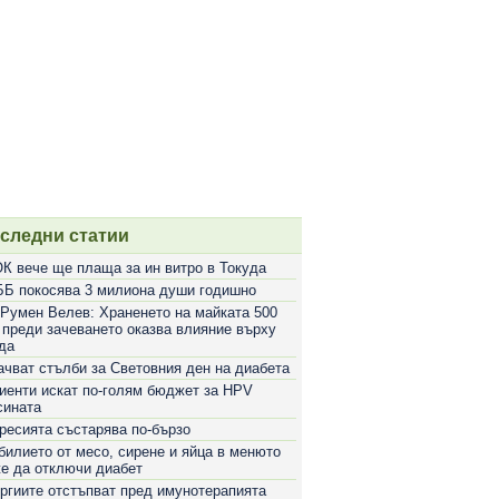
следни статии
К вече ще плаща за ин витро в Токуда
Б покосява 3 милиона души годишно
 Румен Велев: Храненето на майката 500
 преди зачеването оказва влияние върху
да
ачват стълби за Световния ден на диабета
иенти искат по-голям бюджет за HPV
сината
ресията състарява по-бързо
билието от месо, сирене и яйца в менюто
е да отключи диабет
ргиите отстъпват пред имунотерапията