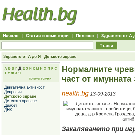
Hitro.bg
Групово
Клуб
-
пазаруване
50+
,
Всички
изгодни
начало
офети
оферти
-
за
Клуб
групово
50+
намаление
Hitro.bg
Начало
|
Статии и коментари
|
Полезно
|
Здравето от А 
-
Всички
Търси
актуални
оферти
Hitro.bg
Здравето от А до Я - Детското здраве
-
Всички
Нормалните чрев
Д
А
Б
В
Г
Е
З
И
К
М
Н
О
П
Р
С
оферти
Т
У
Ф
Х
Ч
Hitro.bg
част от имунната
покажи всички
-
Търсене
Двигателна активност
във
Депресия
health.bg
всички
13-09-2013
Детското здраве
оферти
Детското хранене
Всички
Диабет
оферти
ДНК
за
групово
намаление
Промоции,
Закаляването при иг
оферти
Сайтът