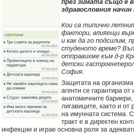
през зимата също е 
за
зехтин
здравословния начин 
и
маслини
Кои са типично летни
фактори, влияещи вър
СВЪРЗАНИ
и как да го подсилим, 
Три съвета за родители
02-04-2013
студеното време? Въп
Когато детето е злоядо...
отправихме към д-р Кр
01-04-2013
Пробиотиците в помощ на
детски гастроентероло
педиатъра
27-03-2013
София.
Детската кашлица
15-03-2013
Защитата на организма
Не чакайте кашлицата сама
да отмине
агенти се гарантира от 
25-02-2013
анатомичните бариери, 
Студът закалява децата
12-02-2013
лигавиците, както и от
Има много причини за
детската кашлица
на имунната система. 
11-02-2013
тракт е в директен конт
инфекции и играе основна роля за адекват