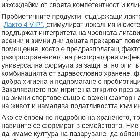
изхождайки от своята компетентност и клин
Пробиотичните продукти, съдържащи лакто
„Лакто 4 VIP”,
стимулират локалния и сист
поддържат интегритета на чревната лигави
есенни и зимни дни децата прекарват пове
помещения, което е предразполагащ факто
разпространението на респираторни инфе
универсална формула за защита, но опитът
комбинацията от здравословно хранене, фи
добра хигиена и подпомагане с пробиотиц
Закаляването при игрите на открито през 
на зимни спортове също е важен фактор н
на живот и намалява податливостта към и
Ако се спрем по-подробно на храненето, т
навиците се формират в семейството. Ние
да имаме култура на пазаруване, да обяс