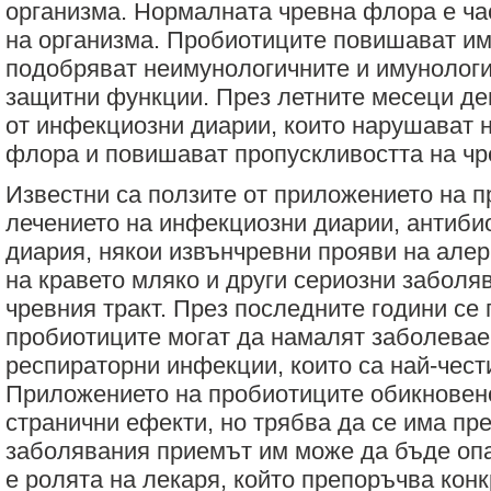
организма. Нормалната чревна флора е ча
на организма. Пробиотиците повишават им
подобряват неимунологичните и имунолог
защитни функции. През летните месеци де
от инфекциозни диарии, които нарушават 
флора и повишават пропускливостта на чр
Известни са ползите от приложението на 
лечението на инфекциозни диарии, антиби
диария, някои извънчревни прояви на алер
на кравето мляко и други сериозни заболя
чревния тракт. През последните години се 
пробиотиците могат да намалят заболевае
респираторни инфекции, които са най-чести
Приложението на пробиотиците обикновено
странични ефекти, но трябва да се има пре
заболявания приемът им може да бъде опа
е ролята на лекаря, който препоръчва конк