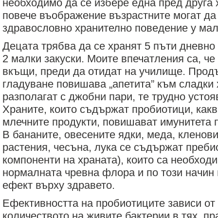
необходимо да се избере една пред друга 
повече въображение възрастните могат да
здравословно хранително поведение у мал
Децата трябва да се хранят 5 пъти дневно 
2 малки закуски. Моите впечатления са, че
вкъщи, преди да отидат на училище. Прод
гладуване повишава „апетита” към сладки 
разполагат с джобни пари, те трудно устоя
Храните, които съдържат пробиотици, какв
млечните продукти, повишават имунитета п
В бананите, овесените ядки, меда, кленов
растения, чесъна, лука се съдържат преб
компоненти на храната), които са необходи
нормалната чревна флора и по този начин
ефект върху здравето.
Ефективността на пробиотиците зависи от
количеството на живите бактерии в тях, п