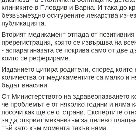
клиниките в Пловдив и Варна. И така до кра
безвъзмездно осигурените лекарства изчезв
публикацията.
Вторият медикамент отпада от позитивния
пререгистрация, която се извършва на все
- аспарагиназата се покрива само от две д
които се реферираме.
Изданието цитира родители, според които
количества от медикаментите са малко и н
бъдат внасяни.
От Министерството на здравеопазването ко
че проблемът е от няколко години и няма ка
посочи как ще се отстрани. Експертите отн
за да открият механизъм за целево плащан
тъй като към момента такъв няма.