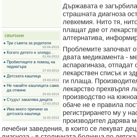
за
Държавата е загърбила
зехтин
и
страшната диагноза ос
маслини
левкемия. Нито тя, нит
плащат две от лекарств
СВЪРЗАНИ
алтернатива, информи
Три съвета за родители
02-04-2013
Проблемите започват от 
Когато детето е злоядо...
двата медикамента - м
01-04-2013
Пробиотиците в помощ на
аспарагиназа, отпадат 
педиатъра
27-03-2013
лекарствен списък и зд
Детската кашлица
ги плаща. Производите
15-03-2013
Не чакайте кашлицата сама
лекарство прехвърля л
да отмине
25-02-2013
производство на южно
Студът закалява децата
обаче не е правила пос
12-02-2013
Има много причини за
регистрирането му у н
детската кашлица
11-02-2013
производител дарява м
лечебни заведения, в които се лекуват де
диагноза - в столичната болница по детска