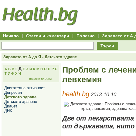
Hitro.bg
Групово
Клуб
-
пазаруване
50+
,
Всички
изгодни
начало
офети
оферти
-
за
Клуб
групово
50+
намаление
Hitro.bg
Начало
|
Статии и коментари
|
Полезно
|
Здравето от А 
-
Всички
Търси
актуални
оферти
Hitro.bg
Здравето от А до Я - Детското здраве
-
Всички
Проблем с лечени
Д
А
Б
В
Г
Е
З
И
К
М
Н
О
П
Р
С
оферти
Т
У
Ф
Х
Ч
Hitro.bg
левкемия
покажи всички
-
Търсене
Двигателна активност
във
Депресия
health.bg
всички
2013-10-10
Детското здраве
оферти
Детското хранене
Всички
Диабет
оферти
ДНК
за
групово
Две от лекарствата 
намаление
от държавата, нито
Промоции,
оферти
Сайтът