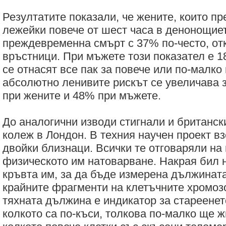
Резултатите показали, че жените, които п
лежейки повече от шест часа в денонощиет
преждевременна смърт с 37% по-често, от
връстници. При мъжете този показател е 1
се отнасят все пак за повече или по-малко
абсолютно ленивите рискът се увеличава 
при жените и 48% при мъжете.
До аналогични изводи стигнали и британск
колеж в Лондон. В техния научен проект в
двойки близнаци. Всички те отговаряли на 
физическото им натоварване. Накрая бил 
кръвта им, за да бъде измерена дължината
крайните фрагменти на клетъчните хромозо
тяхната дължина е индикатор за стареенет
колкото са по-къси, толкова по-малко ще ж