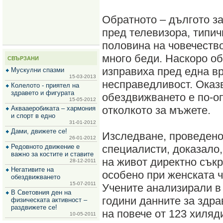
за
зехтин
Обратното – дългото з
и
маслини
пред телевизора, типич
половина на човечество
много беди. Наскоро об
СВЪРЗАНИ
изправиха пред една в
Мускулни спазми
15-03-2013
несправедливост. Оказв
Колелото - приятел на
здравето и фигурата
обездвижването е по-оп
15-05-2012
отколкото за мъжете.
Аквааеробиката – хармония
и спорт в едно
31-01-2012
Дами, движете се!
Изследване, проведено
26-01-2012
Редовното движение е
специалисти, доказало,
важно за костите и ставите
на живот директно сък
28-12-2011
Негативите на
особено при женската ч
обездвижването
15-07-2011
Учените анализирали в
В Световния ден на
години данните за здр
физическата активност –
раздвижете се!
на повече от 123 хиляд
10-05-2011