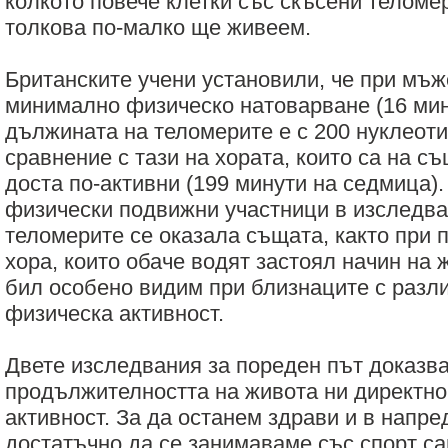
колкото повече клетки със скъсени теломер
толкова по-малко ще живеем.
Британските учени установили, че при мъж
минимално физическо натоварване (16 мин
дължината на теломерите е с 200 нуклеоти
сравнение с тази на хората, които са на съ
доста по-активни (199 минути на седмица).
физически подвижни участници в изследв
теломерите се оказала същата, както при 
хора, които обаче водят застоял начин на ж
бил особено видим при близнаците с разл
физическа активност.
Двете изследвания за пореден път доказва
продължителността на живота ни директно
активност. За да останем здрави и в напре
достатъчно да се занимаваме със спорт са