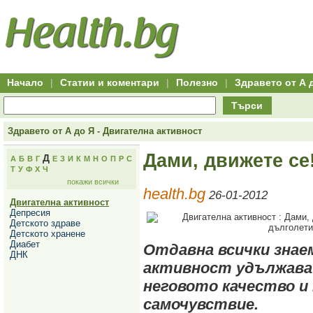
Hitro.bg
Групово
Клуб
-
пазаруване
50+
,
Всички
изгодни
начало
офети
оферти
-
за
Клуб
групово
50+
намаление
Hitro.bg
Начало
|
Статии и коментари
|
Полезно
|
Здравето от А 
-
Всички
Търси
актуални
оферти
Hitro.bg
Здравето от А до Я - Двигателна активност
-
Всички
Дами, движете се
Д
А
Б
В
Г
Е
З
И
К
М
Н
О
П
Р
С
оферти
Т
У
Ф
Х
Ч
Hitro.bg
покажи всички
-
health.bg
Търсене
26-01-2012
Двигателна активност
във
Депресия
всички
Детското здраве
оферти
Детското хранене
Всички
Диабет
оферти
Отдавна всички знае
ДНК
за
активност удължава
групово
намаление
неговото качество и
Промоции,
оферти
самочувствие.
Сайтът