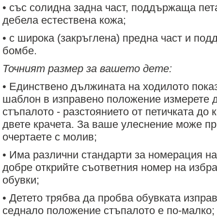
• със солидна задна част, поддържаща пета
дебела естествена кожа;
• с широка (закръглена) предна част и по
бомбе.
Точният размер за вашето дете:
• Единствено дължината на ходилото показ
шаблон в изправено положение измерете 
стъпалото - разстоянието от петичката до 
двете крачета. За ваше улеснение може пр
очертаете с молив;
• Има различни стандарти за номерация на 
добре открийте съответния номер на избра
обувки;
• Детето трябва да пробва обувката изправ
седнало положение стъпалото е по-малко;