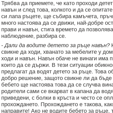
Трябва да приемете, че като проходи детет
навън и след това, колкото и да се опитате
си лапа ръцете, ще събира камъчета, пръчки
много настоява да се движи, най-добре ост
прави и навън, стига времето да позволява
наблюдение, разбира се.
-
Дали да водите детето за ръце навън?
К
свикне да ходи, хванато за мебелите у дом
ходи и навън. Навън обаче не винаги има 
които да се държи. В тези ситуации обикн
предлагат да водят детето за ръце. Това о
добро решение, защото свикне ли да бъде
бебето ще настоява това да се случва вин
родители сами се вкарват в капана да водя
приведени, с болки в кръста и често се оп
прохождането. Прохождането е такова, как
направите! Ако не водите бебето за ръце,