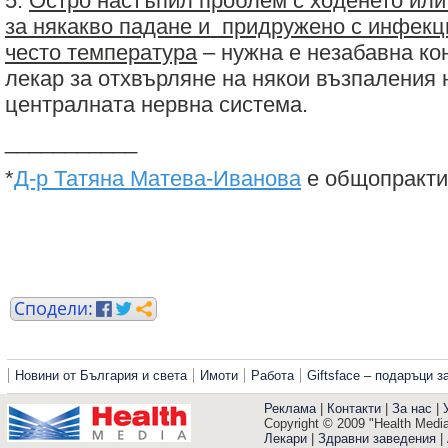
5.
Остро настъпил проблем с ходенето или
за някакво падане и придружено с инфекц
често температура
– нужна е незабавна ко
лекар за отхвърляне на някои възпаления
централната нервна система.
___________
*
Д-р Татяна Матева-Иванова
е общопракти
Новини от България и света
Имоти
Работа
Giftsface – подаръци 
Реклама
|
Контакти
|
За нас
|
Copyright © 2009 "Health Media"
Лекари
|
Здравни заведения
|