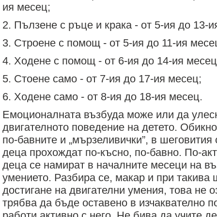
ия месец;
2. Пълзене с ръце и крака - от 5-ия до 13-и
3. Строене с помощ - от 5-ия до 11-ия месе
4. Ходене с помощ - от 6-ия до 14-ия месец
5. Стоене само - от 7-ия до 17-ия месец;
6. Ходене само - от 8-ия до 18-ия месец.
Емоционалната възбуда може или да улесн
двигателното поведение на детето. Обикно
по-бавните и „мързеливички”, в шеговития
деца прохождат по-късно, по-бавно. По-акт
деца се намират в началните месеци на в
умението. Разбира се, макар и при такива
достигане на двигателни умения, това не о
трябва да бъде оставено в изчаквателно п
работи активно с него. Не бива да учите д