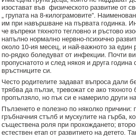
изостават във физическото развитие от сво
„ групата на 8-килограмовите”. Наименован
им при навършване на първата годинка. Ин
че въпреки тяхното тегловно и ръстово изо
напълно нормално нервно-психично развит
около 10-ия месец, и най-важното за един 
по-рядко боледуват от инфекции. Почти ви
пропуснатото и след някоя и друга година 
връстниците си.
Често родителите задават въпроса дали б
трябва да пълзи, тревожат се ако тяхното 
пропълзяло, но пък си е намерило други н
Пълзенето е полезно по няколко причини: 
гръбначния стълб и мускулите на гърба, к
съществена роля при прохождането; второ
естествен етап от развитието на детето. Та