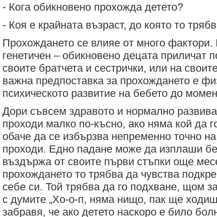
- Кога обикновено прохожда детето?
- Коя е крайната възраст, до която то тря
Прохождането се влияе от много фактори. 
генетичен – обикновено децата приличат п
своите братчета и сестрички, или на своит
важна предпоставка за прохождането е фи
психическото развитие на бебето до момен
Дори съвсем здравото и нормално развив
проходи малко по-късно, ако няма кой да г
обаче да се избързва непременно точно на
проходи. Едно падане може да изплаши беб
въздържа от своите първи стъпки още мес
прохождането то трябва да чувства подкре
себе си. Той трябва да го подхване, щом за
с думите „Хо-о-п, няма нищо, пак ще ходиш
забравя, че ако детето наскоро е било бол