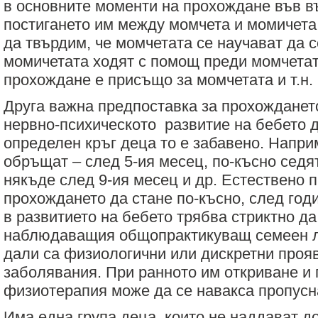
в основните моменти на прохождане във в
постигането им между момчета и момичета.
да твърдим, че момчетата се научават да с
момичетата ходят с помощ преди момчетат
прохождане е присъщо за момчетата и т.н.
Друга важна предпоставка за прохожданет
нервно-психическото развитие на бебето 
определен кръг деца то е забавено. Напри
обръщат – след 5-ия месец, по-късно седя
някъде след 9-ия месец и др. Естествено п
прохождането да стане по-късно, след год
в развитието на бебето трябва стриктно да
наблюдаващия общопрактикуващ семеен л
дали са физиологични или дискретни прояв
заболявания. При ранното им откриване и
физиотерапия може да се навакса пропусн
Има една група деца, които не наддават д