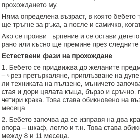
прохождането му.
Няма определена възраст, в която бебето 
ще тръгне за ръка, а после и самичко, когат
Ако се прояви търпение и се остави детето
рано или късно ще премине през следните
Естествени фази на прохождане
1. Бебето се придвижва до желаните предм
– чрез претъркаляне, приплъзване на дуп
ли техниката на пълзене, мъничето започв
стая и дори цялата къща, бързо и сръчно,
четири крака. Това става обикновено на въ
месеца.
2. Бебето започва да се изправя на два кра
опора – шкаф, легло и т.н. Това става оби
между 8 и 11 месеца.