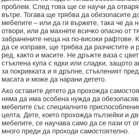
проблем. След това ще се научи да отвар
вътре. Тогава ще трябва да обезопасите 
мебелите – или да ги вържете, така че да н
отвори, или да махнете всичко опасно от т
забранените неща на по-високи рафтове. К
да се изправя, ще трябва да разчистите и 
ред, както и масите. Не дръжте ваза с цве
стъклена купа с ядки или сладки, защото а
за покривката и я дръпне, стъкленият пре
масата и може да нарани детето.
Ако оставите детето да прохожда самостоя
няма да има особена нужда да обезопасяв
мебелите със специалните приспособления
целта. Дете, което прохожда пълзейки и д
мебелите, се научава само да се пази от 
много преди да проходи самостоятелно.