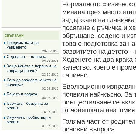
Нормалното физическо 
за
зехтин
минава през много етап
и
маслини
задържане на главичкат
посягане с ръчичка и х
обръщане, седене и из
СВЪРЗАНИ
това е подготовка за н
Предимствата на
кърменето
развитието на детето –
20-02-2013
С деца на ... планина
Ходенето на два крака
04-01-2013
качество, което е пром
Защо бебето е нервно и не
спира да плаче?
сапиенс.
23-10-2012
Кога да заведем бебето на
почивка?
Еволюционно изправяне
02-08-2012
появили най-късно. За 
Бебето и водата
04-06-2012
осъществяване се вклю
Кърмата - безценна за
бебето
от човешката анатомия
16-05-2012
Имунитет, пробиотици и
Голяма част от родител
бебето
07-05-2012
основни въпроса: