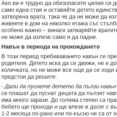
Ако ви е трудно да обезопасите целия си д
само една стая и оставяйте детето единств
затворена врата, така че да не може да из
живеете в дом на няколко етажа със стълб
особено важно – винаги затваряйте вратит
не може да излезе само и да падне.
Навън в периода на прохождането
В този период пребиваването навън се пр
родителя. Детето иска да се движи, не е д
количката, но не може все още да се ходи 
предстои да решите:
-
Дали да пуснете детето да пълзи навън
се плашат да пуснат децата да пълзят навъ
има много зарази. До голяма степен са пра
бебето ще проходи и ще влезе в досег с в
1-2 месеца по-рано или по-късно не са от 