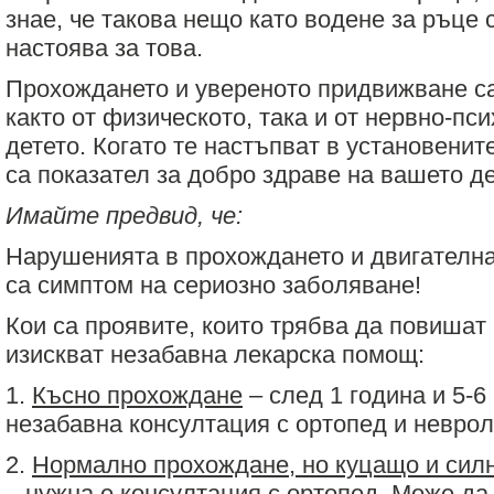
знае, че такова нещо като водене за ръце
настоява за това.
Прохождането и увереното придвижване са
както от физическото, така и от нервно-пс
детето. Когато те настъпват в установенит
са показател за добро здраве на вашето де
Имайте предвид, че:
Нарушенията в прохождането и двигателна
са симптом на сериозно заболяване!
Кои са проявите, които трябва да повишат
изискват незабавна лекарска помощ:
1.
Късно прохождане
– след 1 година и 5-6
незабавна консултация с ортопед и неврол
2.
Нормално прохождане, но куцащо и сил
– нужна е консултация с ортопед. Може да