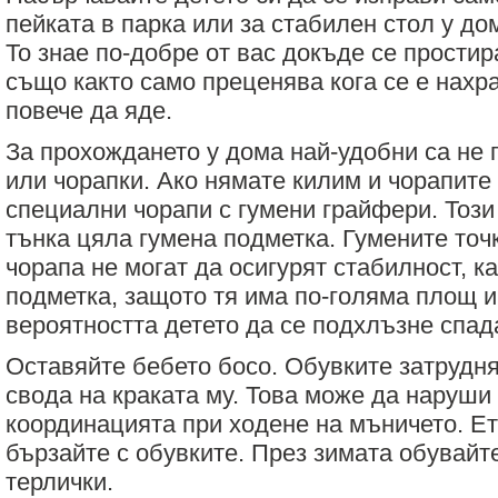
пейката в парка или за стабилен стол у до
То знае по-добре от вас докъде се простир
също както само преценява кога се е нахр
повече да яде.
За прохождането у дома най-удобни са не 
или чорапки. Ако нямате килим и чорапите 
специални чорапи с гумени грайфери. Тоз
тънка цяла гумена подметка. Гумените точ
чорапа не могат да осигурят стабилност, к
подметка, защото тя има по-голяма площ и
вероятността детето да се подхлъзне спад
Оставяйте бебето босо. Обувките затрудн
свода на краката му. Това може да наруши
координацията при ходене на мъничето. Е
бързайте с обувките. През зимата обувайт
терлички.