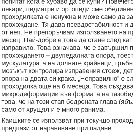
попитат кога е хубаво да се купи? Повече
лекари, педиатри и ортопеди сме обединен
проходилката е ненужна и може само да з
прохождане. Тя дава псевдостабилност и д
от нея. Не препоръчвам използването на 
месец. Най-добре е това да стане след кат
изправило. Това означава, че е завършил 
прохождането – двупедалната опора, тоест
мускулатурата на долните крайници, гръбн
мозъкът контролира изправения стоеж, де
опора на двата си крака. „Неправилно” е сл
проходилка още на 6 месеца. Това създава
микродеформации във формата на тазобед
това, че на този етап бедрената глава (ябъ
само от хрущял и е много ранима.
Каишките се използват при току-що проходи
предпази от нараняване при падане.