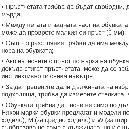
• Пръстчетата трябва да бъдат свободни, д
мърда;
• Между петата и задната част на обувката
може да проврете малкия си пръст (6 мм);
• Същото разстояние трябва да има между
носа на обувката;
• Ако натиснете с пръст по върха на обувка
докъде стигат пръстчетата, може да се заб
инстинктивно ги свива навътре;
• За да прецените дали дължината на избр
подходяща, трябва да измерите стелката, 
• Обувката трябва да пасне не само по дъ
Някои марки обувки предлагат и модели по
ходило), M (за средно ходило) и W (за шир
съобразява не само с дължината, но и с ш