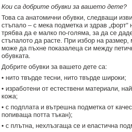
Кои са добрите обувки за вашето дете?
Това са анатомични обувки, следващи изви
стъпало – с мека подметка и здрав „форт” 
трябва да е малко по-голяма, за да се дад
стъпалото да расте. При избор на размер,
може да пъхне показалеца си между петичк
обувката.
Добрите обувки за вашето дете са:
• нито твърде тесни, нито твърде широки;
• изработени от естествени материали, най
кожа;
• с подплата и вътрешна подметка от каче
попиваща потта тъкан);
• с плътна, нехлъзгаща се и еластична под