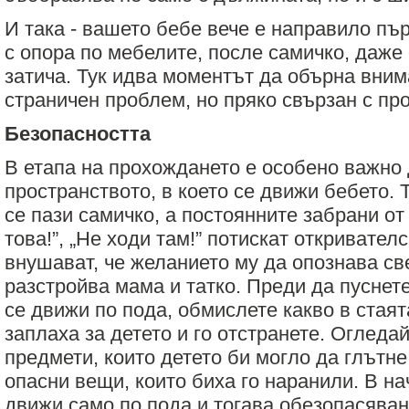
И така - вашето бебе вече е направило пъ
с опора по мебелите, после самичко, даже 
затича. Тук идва моментът да обърна вним
страничен проблем, но пряко свързан с пр
Безопасността
В етапа на прохождането е особено важно 
пространството, в което се движи бебето. 
се пази самичко, а постоянните забрани от
това!”, „Не ходи там!” потискат откривател
внушават, че желанието му да опознава св
разстройва мама и татко. Преди да пуснет
се движи по пода, обмислете какво в стая
заплаха за детето и го отстранете. Огледа
предмети, които детето би могло да глътне
опасни вещи, които биха го наранили. В н
движи само по пода и тогава обезопасяван