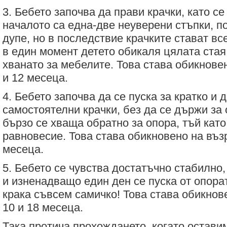
3. Бебето започва да прави крачки, като се
началото са една-две неуверени стъпки, п
дупе, но в последствие крачките стават вс
в един момент детето обикаля цялата стая,
хванато за мебелите. Това става обикнове
и 12 месеца.
4. Бебето започва да се пуска за кратко и 
самостоятелни крачки, без да се държи за 
бързо се хваща обратно за опора, тъй като
равновесие. Това става обикновено на въз
месеца.
5. Бебето се чувства достатъчно стабилно,
и изненадващо един ден се пуска от опорат
крака съвсем самичко! Това става обикнов
10 и 18 месеца.
Така протича прохождането, когато остави