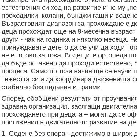
естествения си ход на развитие и не му „п
проходилки, колани, бънджи гащи и водене
Възрастовият диапазон за прохождане е д
деца прохождат още на 9-месечна възраст 
други - чак на годинка и няколко месеца. Н
принуждавате детето да се учи да ходи тог
не е готово за това. Водещите ортопеди по
да бъде оставено да проходи естествено, 
процеса. Само по този начин ще се научи 
тежестта си и да координира движенията си
стабилно без падания и травми.
Според обобщени резултати от проучвания
здравна организация, засягащи двигателна
прохождането при децата – могат да се о
постижения в двигателното развитие на де
1. Седене без опора - достижимо в широк д