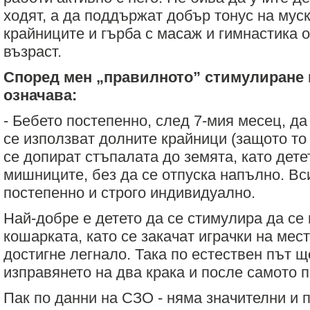
ходят, а да поддържат добър тонус на мус
крайниците и гърба с масаж и гимнастика 
възраст.
Според мен „правилното” стимулиране 
означава:
- Бебето постепенно, след 7-мия месец, да
се използват долните крайници (защото то 
се допират стъпалата до земята, като дете
мишниците, без да се отпуска напълно. Вс
постепенно и строго индивидуално.
Най-добре е детето да се стимулира да се
кошарката, като се закачат играчки на мест
достигне легнало. Така по естествен път щ
изправянето на два крака и после самото 
Пак по данни на СЗО - няма значителни и 