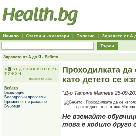
Hitro.bg
Групово
Клуб
-
пазаруване
50+
,
Всички
изгодни
начало
офети
оферти
-
за
Клуб
групово
50+
намаление
Hitro.bg
Начало
|
Статии и коментари
|
Полезно
|
Здравето от А 
-
Всички
Търси
актуални
оферти
Hitro.bg
Здравето от А до Я - Бебето
-
Всички
Проходилката да 
Б
А
В
Г
Д
Е
З
И
К
М
Н
О
П
Р
С
оферти
Т
У
Ф
Х
Ч
Hitro.bg
като детето се и
покажи всички
-
Търсене
Бебето
във
Безплодие
*Д-р Татяна Матева 25-09-20
всички
Белодробни проблеми
оферти
Бременност и раждане
Всички
Бъбреци
оферти
за
Не вземайте обувчици
групово
намаление
това е ходило друго
Промоции,
оферти
Сайтът