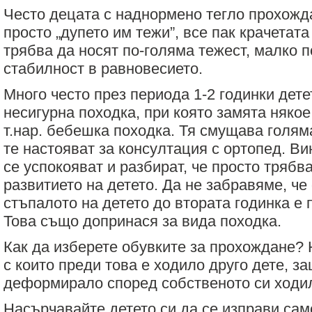
Често децата с наднормено тегло прохожда
просто „дупето им тежи”, все пак крачетат
трябва да носят по-голяма тежест, малко п
стабилност в равновесието.
Много често през периода 1-2 годинки дет
несигурна походка, при която замята някое 
т.нар. бебешка походка. Тя смущава голям
те настояват за консултация с ортопед. Ви
се успокояват и разбират, че просто трябва
развитието на детето. Да не забравяме, ч
стъпалото на детето до втората годинка е 
Това също допринася за вида походка.
Как да изберете обувките за прохождане? 
с които преди това е ходило друго дете, за
деформирало според собственото си ходи
Насърчавайте детето си да се изправи само