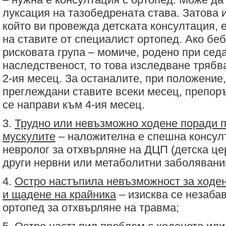
луксация на тазобедрената става. Затова и
който ви провежда детската консултация,
на ставите от специалист ортопед. Ако бе
рисковата група – момиче, родено при се
наследственост, то това изследване трябв
2-ия месец. За останалите, при положение,
преглеждани ставите всеки месец, препор
се направи към 4-ия месец.
3.
Трудно или невъзможно ходене поради п
мускулите
– наложителна е спешна консулт
невролог за отхвърляне на ДЦП (детска це
други нервни или метаболитни заболявани
4.
Остро настъпила невъзможност за ходен
и щадене на крайника
– изисква се незаба
ортопед за отхвърляне на травма;